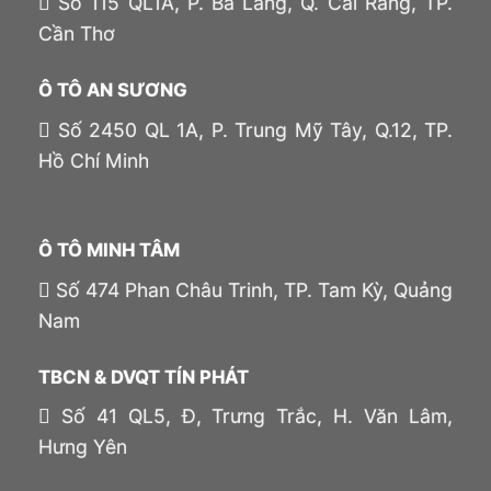
Số 115 QL1A, P. Ba Láng, Q. Cái Răng, TP.
Cần Thơ
Ô TÔ AN SƯƠNG
Số 2450 QL 1A, P. Trung Mỹ Tây, Q.12, TP.
Hồ Chí Minh
Ô TÔ MINH TÂM
Số 474 Phan Châu Trinh, TP. Tam Kỳ, Quảng
Nam
TBCN & DVQT TÍN PHÁT
Số 41 QL5, Đ, Trưng Trắc, H. Văn Lâm,
Hưng Yên