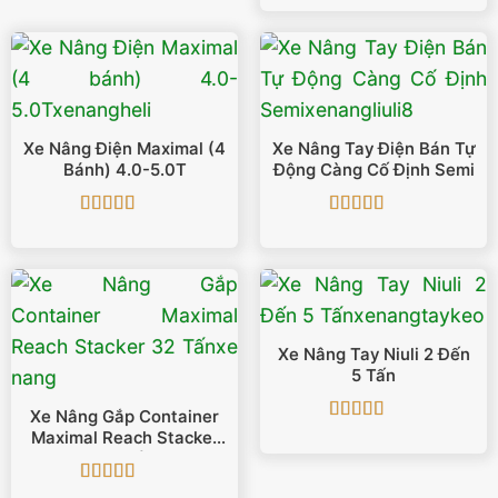
hạng
4.86
5
sao
Xe Nâng Điện Maximal (4
Xe Nâng Tay Điện Bán Tự
Bánh) 4.0-5.0T
Động Càng Cố Định Semi
Được xếp
Được xếp
hạng
5
5 sao
hạng
5
5 sao
Xe Nâng Tay Niuli 2 Đến
5 Tấn
Xe Nâng Gắp Container
Được xếp
Maximal Reach Stacker
hạng
5
5 sao
32 Tấn
Được xếp