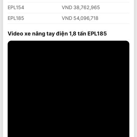
EPL154
VND 38,762,965
EPL185
VND 54,096,718
Video xe nâng tay điện 1,8 tấn EPL185