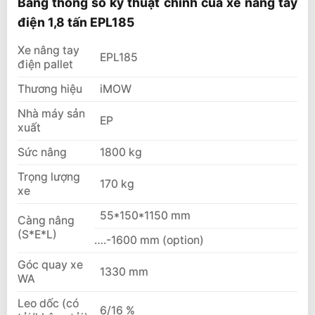
Bảng thông số kỹ thuật chính của xe nâng tay
điện 1,8 tấn EPL185
Xe nâng tay
EPL185
điện pallet
Thương hiệu
iMOW
Nhà máy sản
EP
xuất
Sức nâng
1800 kg
Trọng lượng
170 kg
xe
55*150*1150 mm
Càng nâng
(S*E*L)
….-1600 mm (option)
Góc quay xe
1330 mm
WA
Leo dốc (có
6/16 %