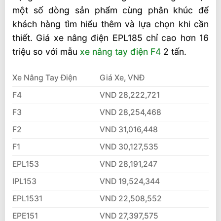
một số dòng sản phẩm cùng phân khúc để
khách hàng tìm hiểu thêm và lựa chọn khi cần
thiết. Giá xe nâng điện EPL185 chỉ cao hơn 16
triệu so với mẫu
xe nâng tay điện F4
2 tấn.
Xe Nâng Tay Điện
Giá Xe, VNĐ
F4
VND 28,222,721
F3
VND 28,254,468
F2
VND 31,016,448
F1
VND 30,127,535
EPL153
VND 28,191,247
IPL153
VND 19,524,344
EPL1531
VND 22,508,552
EPE151
VND 27,397,575