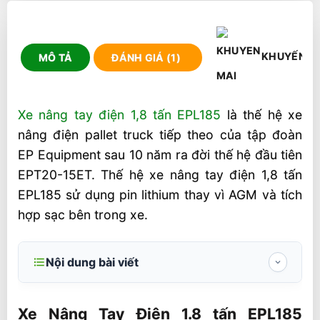
KHUYẾN M
MÔ TẢ
ĐÁNH GIÁ (1)
Xe nâng tay điện 1,8 tấn EPL185
là thế hệ xe
nâng điện pallet truck tiếp theo của tập đoàn
EP Equipment sau 10 năm ra đời thế hệ đầu tiên
EPT20-15ET. Thế hệ xe nâng tay điện 1,8 tấn
EPL185 sử dụng pin lithium thay vì AGM và tích
hợp sạc bên trong xe.
Nội dung bài viết
Xe Nâng Tay Điện 1.8 tấn EPL185 24V/20-
30AH
Xe Nâng Tay Điện 1.8 tấn EPL185