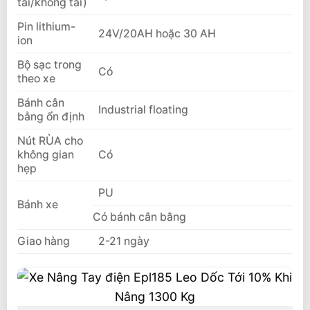
tải/không tải)
Pin lithium-
24V/20AH hoặc 30 AH
ion
Bộ sạc trong
Có
theo xe
Bánh cân
Industrial floating
bằng ổn định
Nút RÙA cho
không gian
Có
hẹp
PU
Bánh xe
Có bánh cân bằng
Giao hàng
2-21 ngày