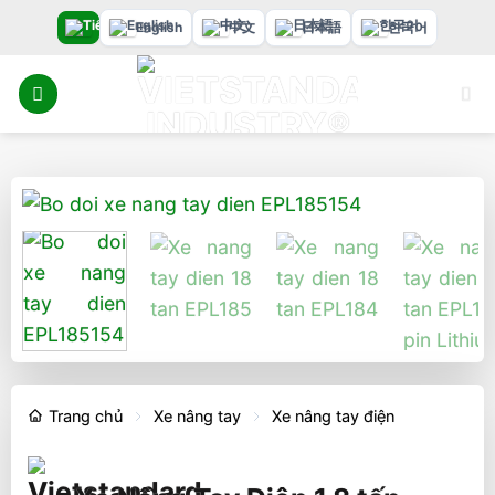
Bỏ
English
中文
日本語
한국어
qua
nội
dung
Trang chủ
Xe nâng tay
Xe nâng tay điện