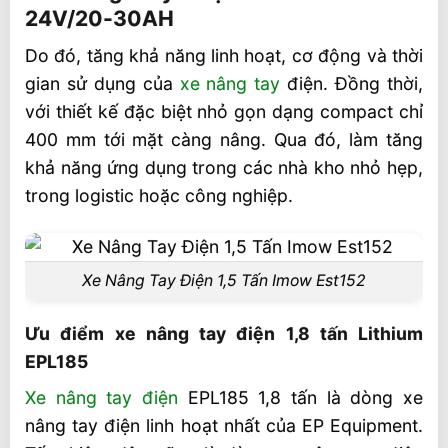
24V/20-30AH
Ưu điểm xe nâng tay điện 1,8 tấn Lithium
EPL185
Do đó, tăng khả năng linh hoạt, cơ động và thời
gian sử dụng của
xe nâng tay
điện. Đồng thời,
Phân tích thông số kỹ thuật xe nâng tay
điện 1,8 tấn Li-ion EPL185
với thiết kế đặc biệt nhỏ gọn dạng compact chỉ
400 mm tới mặt càng nâng. Qua đó, làm tăng
Bảng thông số kỹ thuật chính của xe nâng
khả năng ứng dụng trong các nhà kho nhỏ hẹp,
tay điện 1,8 tấn EPL185
trong logistic hoặc công nghiệp.
Ứng dụng xe nâng tay điện 1,8 tấn pin
Lithium EPL185
Giá xe nâng tay điện 1.8 tấn Lithium EPL185
Xe Nâng Tay Điện 1,5 Tấn Imow Est152
Video xe nâng tay điện 1,8 tấn EPL185
Ưu điểm xe nâng tay điện 1,8 tấn Lithium
EPL185
Xe nâng tay điện
EPL185 1,8 tấn là dòng xe
nâng tay điện linh hoạt nhất của EP Equipment.