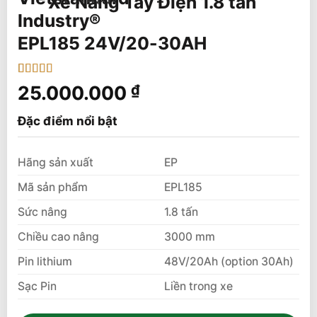
Xe Nâng Tay Điện 1.8 tấn
EPL185 24V/20-30AH
5
1
trên 5 dựa
25.000.000
₫
trên
đánh
giá
Đặc điểm nổi bật
Hãng sản xuất
EP
Mã sản phẩm
EPL185
Sức nâng
1.8 tấn
Chiều cao nâng
3000 mm
Pin lithium
48V/20Ah (option 30Ah)
Sạc Pin
Liền trong xe