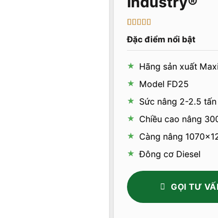
5
2
trên 5 dựa
Đặc điểm nổi bật
trên
đánh
giá
Hãng sản xuất Max
Model FD25
Sức nâng 2-2.5 tấn
Chiều cao nâng 3
Càng nâng 1070x1
Đông cơ Diesel
GỌI TƯ VẤ