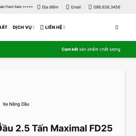
Địa điểm
Email
098.626.3456
i Flash Sale ⭐️⭐️⭐️⭐️⭐️
HẤT
DỊCH VỤ
LIÊN HỆ
Cam kết
sản phẩm chất lượng
Xe Nâng Dầu
ầu 2.5 Tấn Maximal FD25