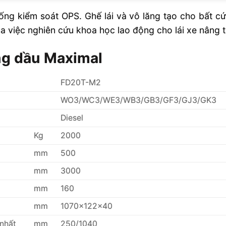
ng kiểm soát OPS. Ghế lái và vô lăng tạo cho bất cứ 
ủa việc nghiên cứu khoa học lao động cho lái xe nâng 
ng dầu Maximal
FD20T-M2
WO3/WC3/WE3/WB3/GB3/GF3/GJ3/GK3
Diesel
Kg
2000
mm
500
mm
3000
mm
160
mm
1070x122x40
nhất
mm
250/1040