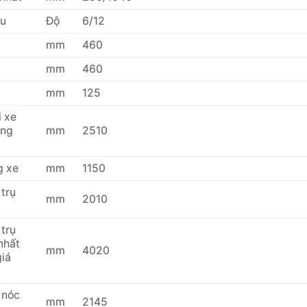
au
Độ
6/12
mm
460
mm
460
mm
125
i xe
àng
mm
2510
g xe
mm
1150
 trụ
mm
2010
 trụ
nhất
mm
4020
iá
 nóc
mm
2145