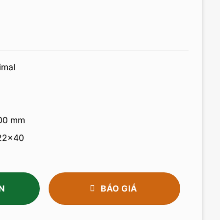
imal
000 mm
22x40
N
BÁO GIÁ