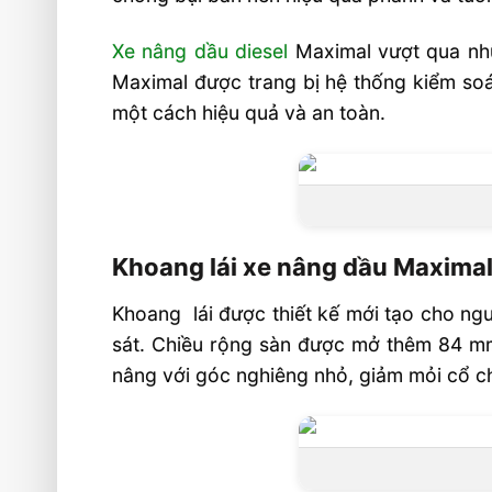
Thông số kỹ thuật xe nâng dầu Maxima
Video sản phẩm
Xe nâng dầu diesel
Maximal vượt qua nhữ
Liên hệ mua sản phẩm
Maximal được trang bị hệ thống kiểm so
một cách hiệu quả và an toàn.
Khoang lái xe nâng dầu Maximal 
Khoang lái được thiết kế mới tạo cho ngư
sát. Chiều rộng sàn được mở thêm 84 mm 
nâng với góc nghiêng nhỏ, giảm mỏi cổ c