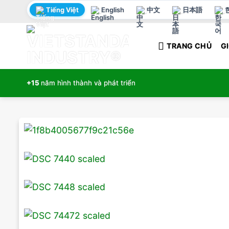
Bỏ
Tiếng Việt
English
中文
日本語
qua
nội
TRANG CHỦ
GI
dung
+15
năm hình thành và phát triển