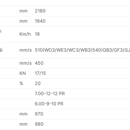
mm
2180
mm
1940
n
Km/h
19
i
ải
mm/s
510(WO3/WE3/WC3/WB3)540(GB3/GF3/GJ
mm/s
450
KN
17/15
%
20
7.00-12-12 PR
6.00-9-10 PR
mm
970
mm
980