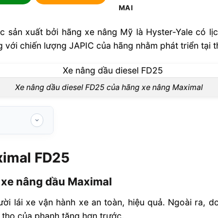
sản xuất bởi hãng xe nâng Mỹ là Hyster-Yale có lị
 với chiến lượng JAPIC của hãng nhằm phát triển tại t
Xe nâng dầu diesel FD25 của hãng xe nâng Maximal
ximal FD25
xe nâng dầu
a xe nâng dầu Maximal
thiện và bảo
ười lái xe vận hành xe an toàn, hiệu quả. Ngoài ra,
 thọ của phanh tăng hơn trước.