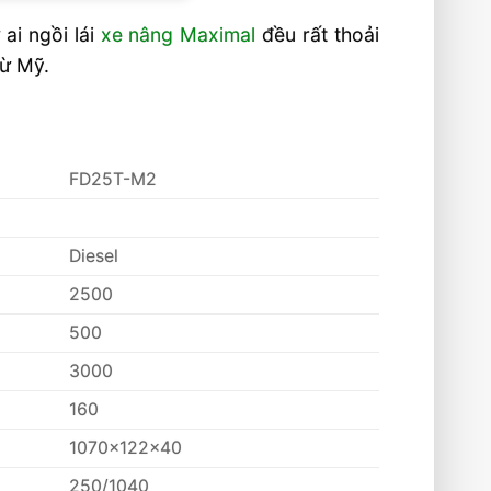
ai ngồi lái
xe nâng Maximal
đều rất thoải
từ Mỹ.
FD25T-M2
Diesel
2500
500
3000
160
1070x122x40
250/1040