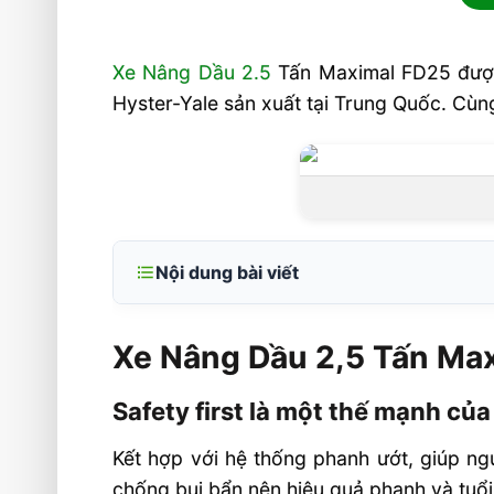
Xe Nâng Dầu 2.5
Tấn Maximal FD25 được 
Hyster-Yale sản xuất tại Trung Quốc. Cùng
Nội dung bài viết
Xe Nâng Dầu 2,5 Tấn Maximal FD25
Xe Nâng Dầu 2,5 Tấn Ma
Safety first là một thế mạnh của 
Maximal
Safety first là một thế mạnh củ
Khoang lái xe nâng dầu Maximal thân 
vệ người lái tối đa
Kết hợp với hệ thống phanh ướt, giúp ng
chống bụi bẩn nên hiệu quả phanh và tuổi