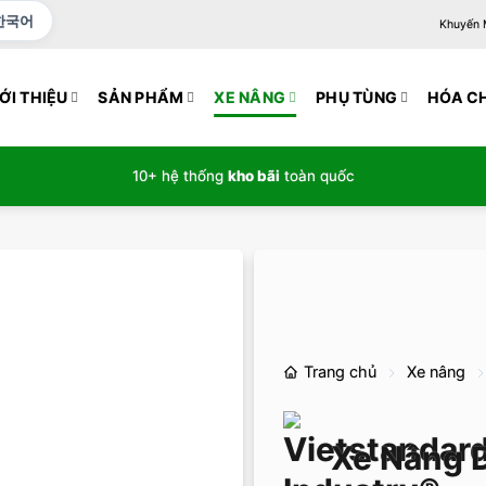
한국어
Khuyến Mạ
ỚI THIỆU
SẢN PHẨM
XE NÂNG
PHỤ TÙNG
HÓA C
10+ hệ thống
kho bãi
toàn quốc
Trang chủ
Xe nâng
Xe Nâng D