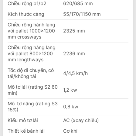
Chiều rộng b1/b2
620/685 mm
Kích thước càng
55/170/1150 mm
Chiều rộng hành lang
với pallet 1000×1200
2325 mm
mm crossways
Chiều rộng hàng lang
với pallet 800×1200
2236 mm
mm lengthways
Tốc độ di chuyển, có
4/4,5 km/h
tải/không tải
Mô tơ lái (rating S2 60
1,2 kw
min)
Mô tơ nâng (rating S3
0,8 kw
15%)
Kiểu mô tơ lái
AC (xoay chiều)
Thiết kế bánh lái
Cơ khí