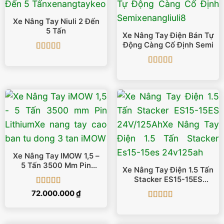
Xe Nâng Tay Niuli 2 Đến
5 Tấn
Xe Nâng Tay Điện Bán Tự
Động Càng Cố Định Semi
Được xếp
hạng
5
5 sao
Được xếp
hạng
5
5 sao
Xe Nâng Tay IMOW 1,5 –
5 Tấn 3500 Mm Pin
Xe Nâng Tay Điện 1.5 Tấn
Lithium
Stacker ES15-15ES
24V/125Ah
Được xếp
72.000.000
₫
hạng
5
5 sao
Được xếp
hạng
5
5 sao