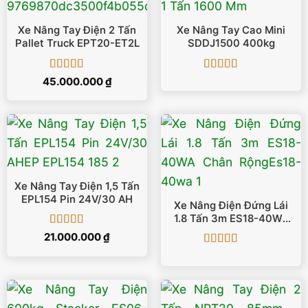
Xe Nâng Tay Điện 2 Tấn
Xe Nâng Tay Cao Mini
Pallet Truck EPT20-ET2L
SDDJ1500 400kg
Được xếp
Được xếp
45.000.000
₫
hạng
5
5 sao
hạng
5
5 sao
Xe Nâng Tay Điện 1,5 Tấn
EPL154 Pin 24V/30 AH
Xe Nâng Điện Đứng Lái
1.8 Tấn 3m ES18-40WA
Chân Rộng
Được xếp
21.000.000
₫
hạng
5
5 sao
Được xếp
hạng
5
5 sao