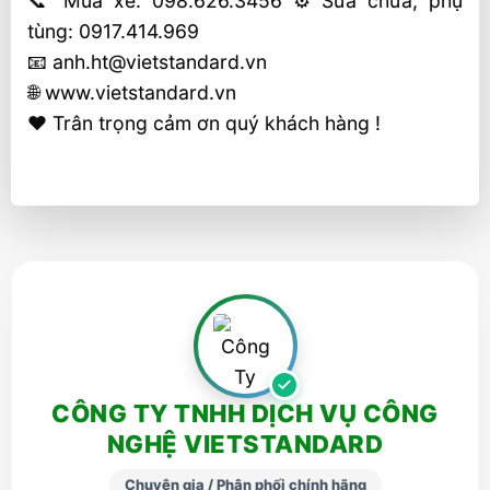
📞 Mua xe: 098.626.3456 ⚙️ Sửa chữa, phụ
tùng: 0917.414.969
📧 anh.ht@vietstandard.vn
🌐 www.vietstandard.vn
❤️ Trân trọng cảm ơn quý khách hàng !
CÔNG TY TNHH DỊCH VỤ CÔNG
NGHỆ VIETSTANDARD
Chuyên gia / Phân phối chính hãng