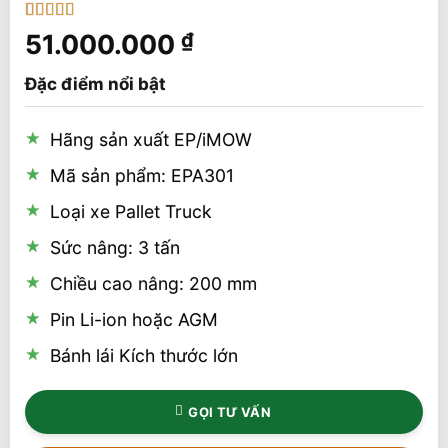
5
1
trên 5 dựa
51.000.000
₫
trên
đánh
giá
Đặc điểm nổi bật
Hãng sản xuất EP/iMOW
Mã sản phẩm: EPA301
Loại xe Pallet Truck
Sức nâng: 3 tấn
Chiều cao nâng: 200 mm
Pin Li-ion hoặc AGM
Bánh lái Kích thước lớn
GỌI TƯ VẤN