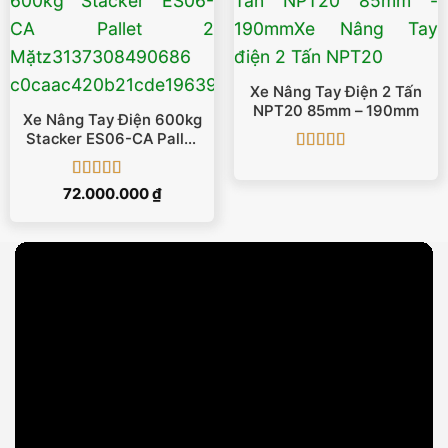
Xe Nâng Tay Điện 2 Tấn
NPT20 85mm – 190mm
Xe Nâng Tay Điện 600kg
Stacker ES06-CA Pallet
2 Mặt
Được xếp
hạng
5
5 sao
Được xếp
72.000.000
₫
hạng
5
5 sao