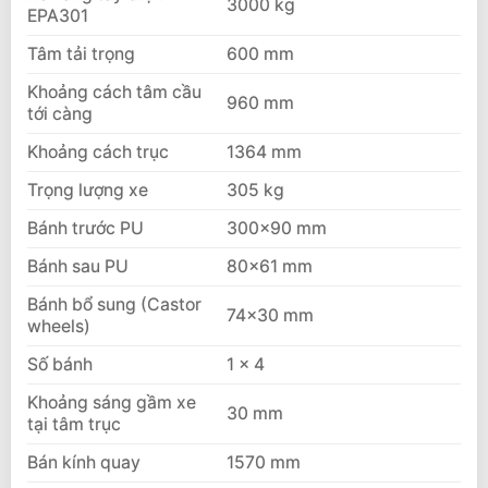
3000 kg
EPA301
Tâm tải trọng
600 mm
Khoảng cách tâm cầu
960 mm
tới càng
Khoảng cách trục
1364 mm
Trọng lượng xe
305 kg
Bánh trước PU
300×90 mm
Bánh sau PU
80×61 mm
Bánh bổ sung (Castor
74×30 mm
wheels)
Số bánh
1 x 4
Khoảng sáng gầm xe
30 mm
tại tâm trục
Bán kính quay
1570 mm