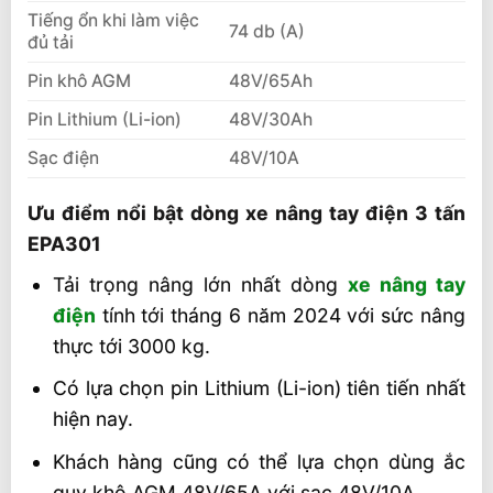
Tiếng ổn khi làm việc
74 db (A)
đủ tải
Pin khô AGM
48V/65Ah
Pin Lithium (Li-ion)
48V/30Ah
Sạc điện
48V/10A
Ưu điểm nổi bật dòng xe nâng tay điện 3 tấn
EPA301
Tải trọng nâng lớn nhất dòng
xe nâng tay
điện
tính tới tháng 6 năm 2024 với sức nâng
thực tới 3000 kg.
Có lựa chọn pin Lithium (Li-ion) tiên tiến nhất
hiện nay.
Khách hàng cũng có thể lựa chọn dùng ắc
quy khô AGM 48V/65A với sạc 48V/10A.