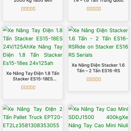
2000 Kg 1800 Mm
1.4 – 1.6 Tấn Trung Quốc
Được xếp
Được xếp
hạng
5
5 sao
hạng
5
5 sao
Xe Nâng Điện Stacker 1.6
Tấn – 2 Tấn ES16-RS
Xe Nâng Tay Điện 1.8 Tấn
Stacker ES15-18ES
24V/125Ah
Được xếp
hạng
5
5 sao
Được xếp
hạng
5
5 sao