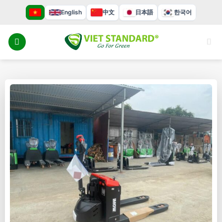
Bỏ
English
中文
日本語
한국어
qua
nội
dung