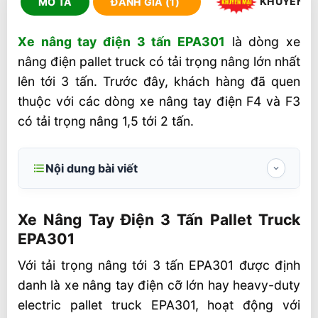
KHUYẾN M
MÔ TẢ
ĐÁNH GIÁ (1)
Xe nâng tay điện 3 tấn EPA301
là dòng xe
nâng điện pallet truck có tải trọng nâng lớn nhất
lên tới 3 tấn. Trước đây, khách hàng đã quen
thuộc với các dòng xe nâng tay điện F4 và F3
có tải trọng nâng 1,5 tới 2 tấn.
Nội dung bài viết
Xe Nâng Tay Điện 3 Tấn Pallet Truck
EPA301
Xe Nâng Tay Điện 3 Tấn Pallet Truck
EPA301
Thông số kỹ thuật chính Pallet Truck
EPA301 Nâng Cao 200mm
Với tải trọng nâng tới 3 tấn EPA301 được định
danh là xe nâng tay điện cỡ lớn hay heavy-duty
Ưu điểm nổi bật dòng xe nâng tay điện 3
tấn EPA301
electric pallet truck EPA301, hoạt động với