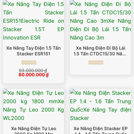
Xe Nâng Tay Điện 1.5 Tấn
Xe Nâng Điện Đi Bộ Lái
Stacker ESR151
1.5 Tấn CTDC15/30 Nâng
Cao 3m
Được xếp
Được xếp
93.000.000
₫
Giá
Giá
80.000.000
hạng
5
5 sao
₫
hạng
5
5 sao
gốc
hiện
là:
tại
93.000.000 ₫.
là:
80.000.000 ₫.
Xe Nâng Điện Tự Leo
Xe Nâng Điện Stacker EP