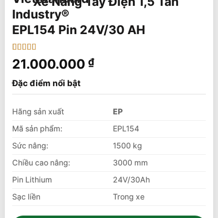
Xe Nâng Tay Điện 1,5 Tấn
EPL154 Pin 24V/30 AH
5
1
trên 5 dựa
21.000.000
₫
trên
đánh
giá
Đặc điểm nổi bật
Hãng sản xuất
EP
Mã sản phẩm:
EPL154
Sức nâng:
1500 kg
Chiều cao nâng:
3000 mm
Pin Lithium
24V/30Ah
Sạc liền
Trong xe