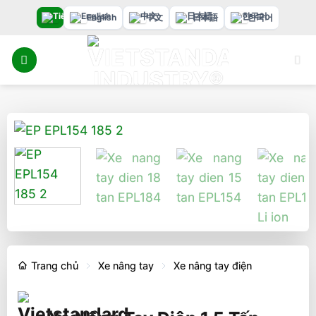
Bỏ
English
中文
日本語
한국어
qua
nội
dung
Trang chủ
Xe nâng tay
Xe nâng tay điện