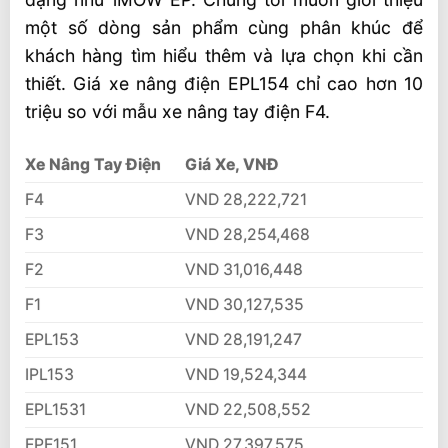
một số dòng sản phẩm cùng phân khúc để
khách hàng tìm hiểu thêm và lựa chọn khi cần
thiết. Giá xe nâng điện EPL154 chỉ cao hơn 10
triệu so với mẫu xe nâng tay điện F4.
Xe Nâng Tay Điện
Giá Xe, VNĐ
F4
VND 28,222,721
F3
VND 28,254,468
F2
VND 31,016,448
F1
VND 30,127,535
EPL153
VND 28,191,247
IPL153
VND 19,524,344
EPL1531
VND 22,508,552
EPE151
VND 27,397,575