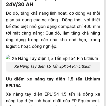
24V/30 AH
Ưu điểm xe nâng tay điện 1,5 tấn Lithium
EPL154
Do đó, tăng khả năng linh hoạt, cơ động và thời
gian sử dụng của xe nâng . Đồng thời, với thiết
Phân tích thông số kỹ thuật xe nâng tay
điện 1,5 tấn Li-ion EPL154
kế đặc biệt nhỏ gọn dạng compact chỉ 400 mm
tới mặt càng nâng; Qua đó, làm tăng khả năng
Bảng thông số kỹ thuật chính của xe nâng
ứng dụng trong các nhà kho nhỏ hẹp, trong
tay điện 1,5 tấn EPL154
logistic hoặc công nghiệp.
Ứng dụng xe nâng tay điện 1,5 tấn pin
Lithium EPL154
Giá xe nâng tay điện 1,5 tấn Lithium
Xe Nâng Tay điện 1,5 Tấn Epl154 Pin Lithium
EPL154
Video xe nâng tay điện 1,5 tấn EPL154
Ưu điểm xe nâng tay điện 1,5 tấn Lithium
EPL154
Xe nâng tay điện EPL154 1,5 tấn là dòng xe
nâng tay điện linh hoạt nhất của EP Equipment.