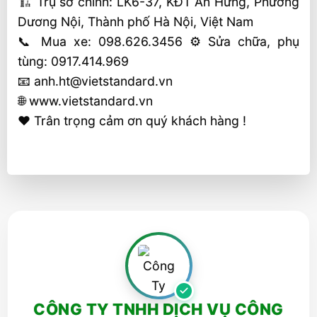
🏗 Trụ sở chính: LK6-37, KĐT An Hưng, Phường
Dương Nội, Thành phố Hà Nội, Việt Nam
📞 Mua xe: 098.626.3456 ⚙️ Sửa chữa, phụ
tùng: 0917.414.969
📧 anh.ht@vietstandard.vn
🌐 www.vietstandard.vn
❤️ Trân trọng cảm ơn quý khách hàng !
CÔNG TY TNHH DỊCH VỤ CÔNG