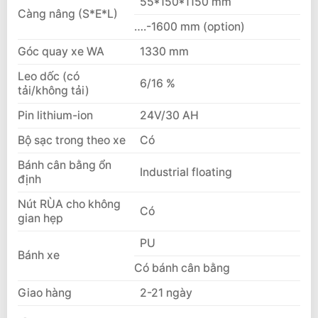
55*150*1150 mm
Càng nâng (S*E*L)
….-1600 mm (option)
Góc quay xe WA
1330 mm
Leo dốc (có
6/16 %
tải/không tải)
Pin lithium-ion
24V/30 AH
Bộ sạc trong theo xe
Có
Bánh cân bằng ổn
Industrial floating
định
Nút RÙA cho không
Có
gian hẹp
PU
Bánh xe
Có bánh cân bằng
Giao hàng
2-21 ngày