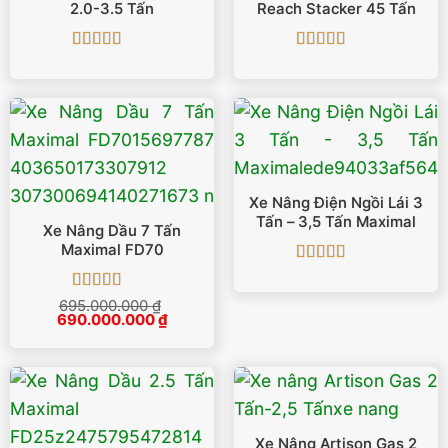
2.0-3.5 Tấn
Reach Stacker 45 Tấn
Được xếp
Được xếp
hạng
5
5 sao
hạng
5
5 sao
Xe Nâng Điện Ngồi Lái 3
Tấn – 3,5 Tấn Maximal
Xe Nâng Dầu 7 Tấn
Maximal FD70
Được xếp
hạng
5
5 sao
Được xếp
695.000.000
₫
Giá
Giá
690.000.000
hạng
5
5 sao
₫
gốc
hiện
là:
tại
695.000.000 ₫.
là:
690.000.000 ₫.
Xe Nâng Artison Gas 2