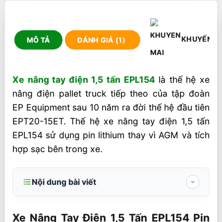
KHUYẾN M
MÔ TẢ
ĐÁNH GIÁ (1)
Xe nâng tay điện 1,5 tấn EPL154
là thế hệ xe
nâng điện pallet truck tiếp theo của tập đoàn
EP Equipment sau 10 năm ra đời thế hệ đầu tiên
EPT20-15ET. Thế hệ xe nâng tay điện 1,5 tấn
EPL154 sử dụng pin lithium thay vì AGM và tích
hợp sạc bên trong xe.
Nội dung bài viết
Xe Nâng Tay Điện 1,5 Tấn EPL154 Pin
24V/30 AH
Xe Nâng Tay Điện 1,5 Tấn EPL154 Pin