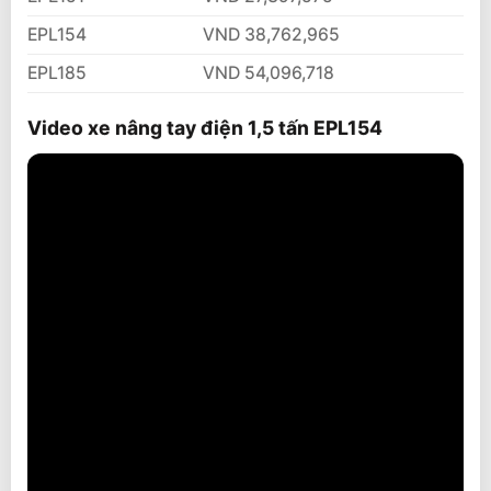
EPL154
VND 38,762,965
EPL185
VND 54,096,718
Video xe nâng tay điện 1,5 tấn EPL154