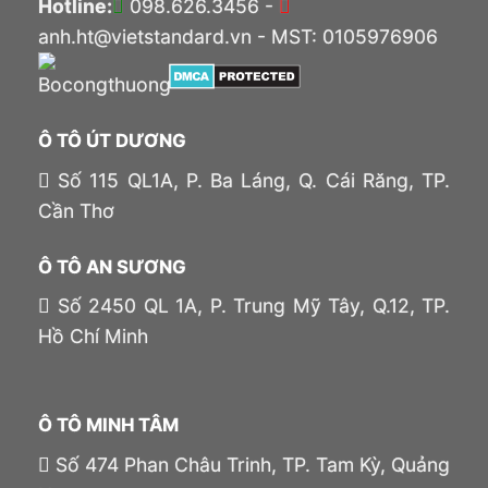
Hotline:
098.626.3456 -
anh.ht@vietstandard.vn - MST: 0105976906
Ô TÔ ÚT DƯƠNG
Số 115 QL1A, P. Ba Láng, Q. Cái Răng, TP.
Cần Thơ
Ô TÔ AN SƯƠNG
Số 2450 QL 1A, P. Trung Mỹ Tây, Q.12, TP.
Hồ Chí Minh
Ô TÔ MINH TÂM
Số 474 Phan Châu Trinh, TP. Tam Kỳ, Quảng