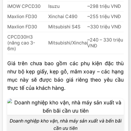
iMOW CPCD30
Isuzu
~298 triệu VNĐ
Maxlion FD30
Xinchai C490
~255 triệu VNĐ
Maxlion FD30
Mitsubishi S4S
~330 triệu VNĐ
CPCD30H3
~240 – 330 triệu
(nâng cao 3-
Mitsubishi/Xinchai
VNĐ
6m)
Giá trên chưa bao gồm các phụ kiện đặc thù
như bộ kẹp giấy, kẹp gỗ, mâm xoay – các hạng
mục này sẽ được báo giá riêng theo yêu cầu
thực tế của khách hàng.
Doanh nghiệp kho vận, nhà máy sản xuất và bến bãi
cần ưu tiên