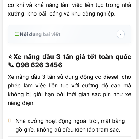
cơ khí và khả năng làm việc liên tục trong nhà
xưởng, kho bãi, cảng và khu công nghiệp.
Nội dung bài viết
⭐️Xe nâng dầu 3 tấn giá tốt toàn quốc 📞 098
626 3456
⭐️Xe nâng dầu 3 tấn giá tốt toàn quốc
📞 098 626 3456
Thông số chính xe nâng dầu 3 tấn
EP/iMOW/Maxlion
Xe nâng dầu 3 tấn sử dụng động cơ diesel, cho
phép làm việc liên tục với cường độ cao mà
Giá xe nâng dầu 3 tấn cập nhật tại
Viestandard
không bị giới hạn bởi thời gian sạc pin như xe
nâng điện.
Các yếu tố cần cân nhắc trước khi mua xe
nâng dầu 3 tấn
Nhà xưởng hoạt động ngoài trời, mặt bằng
Vì sao nên mua xe nâng dầu 3 tấn tại
gồ ghề, không đủ điều kiện lắp trạm sạc.
Vietstandard?