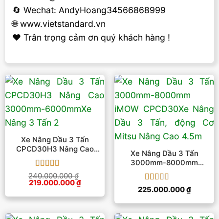
🔄 Wechat: AndyHoang34566868999
🌐 www.vietstandard.vn
❤️ Trân trọng cảm ơn quý khách hàng !
Xe Nâng Dầu 3 Tấn
CPCD30H3 Nâng Cao
Xe Nâng Dầu 3 Tấn
3000mm-6000mm
3000mm-8000mm
IMOW CPCD30
Được xếp
240.000.000
₫
Giá
Giá
219.000.000
hạng
5
5 sao
₫
Được xếp
gốc
hiện
225.000.000
₫
là:
tại
hạng
5
5 sao
240.000.000 ₫.
là:
219.000.000 ₫.