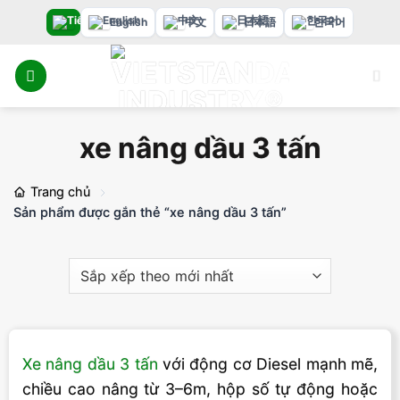
Bỏ
English
中文
日本語
한국어
qua
nội
dung
xe nâng dầu 3 tấn
Trang chủ
Sản phẩm được gắn thẻ “xe nâng dầu 3 tấn”
Xe nâng dầu 3 tấn
với động cơ Diesel mạnh mẽ,
chiều cao nâng từ 3–6m, hộp số tự động hoặc