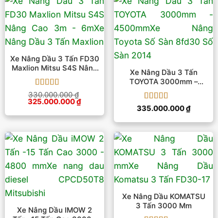
Xe Nâng Dầu 3 Tấn FD30
Maxlion Mitsu S4S Nâng
Xe Nâng Dầu 3 Tấn
Cao 3m – 6m
TOYOTA 3000mm –
4500mm
Được xếp
330.000.000
₫
Giá
Giá
325.000.000
hạng
5
5 sao
₫
Được xếp
gốc
hiện
335.000.000
₫
là:
tại
hạng
5
5 sao
330.000.000 ₫.
là:
325.000.000 ₫.
Xe Nâng Dầu KOMATSU
3 Tấn 3000 Mm
Xe Nâng Dầu IMOW 2