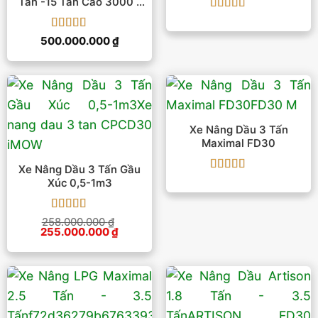
Tấn -15 Tấn Cao 3000 –
4800 Mm
Được xếp
hạng
5
5 sao
Được xếp
500.000.000
₫
hạng
5
5 sao
Xe Nâng Dầu 3 Tấn
Maximal FD30
Xe Nâng Dầu 3 Tấn Gầu
Được xếp
Xúc 0,5-1m3
hạng
5
5 sao
Được xếp
258.000.000
₫
Giá
Giá
255.000.000
hạng
5
5 sao
₫
gốc
hiện
là:
tại
258.000.000 ₫.
là:
255.000.000 ₫.