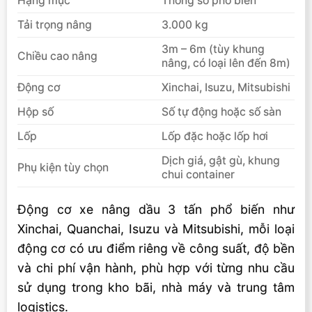
Hạng mục
Thông số phổ biến
Tải trọng nâng
3.000 kg
3m – 6m (tùy khung
Chiều cao nâng
nâng, có loại lên đến 8m)
Động cơ
Xinchai, Isuzu, Mitsubishi
Hộp số
Số tự động hoặc số sàn
Lốp
Lốp đặc hoặc lốp hơi
Dịch giá, gật gù, khung
Phụ kiện tùy chọn
chui container
Động cơ xe nâng dầu 3 tấn phổ biến như
Xinchai, Quanchai, Isuzu và Mitsubishi, mỗi loại
động cơ có ưu điểm riêng về công suất, độ bền
và chi phí vận hành, phù hợp với từng nhu cầu
sử dụng trong kho bãi, nhà máy và trung tâm
logistics.