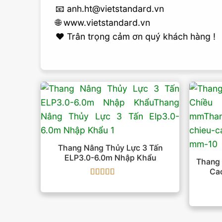
📧 anh.ht@vietstandard.vn
🌐 www.vietstandard.vn
❤️ Trân trọng cảm ơn quý khách hàng !
Thang Nâng Thủy Lực 3 Tấn
ELP3.0-6.0m Nhập Khẩu
Thang
Ca
Được xếp
hạng
5
5 sao