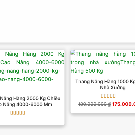
Thang Nâng Hàng 1000 Kg
Nhà Xưởng
 Nâng Hàng 2000 Kg Chiều
Được xếp
Giá
180.000.000
₫
175.000
o Nâng 4000-6000 Mm
hạng
5
gốc
5 sao
là:
180.000.0
Được xếp
hạng
5
5 sao