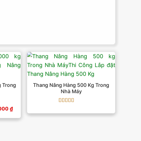
 Trong
Thang Nâng Hàng 500 Kg Trong
Nhà Máy
Được xếp
Giá
.000
₫
hiện
hạng
5
5 sao
tại
00 ₫.
là:
175.000.000 ₫.