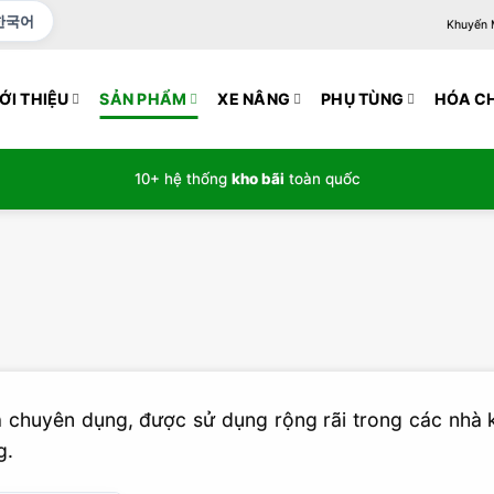
한국어
Khuyến Mạ
ỚI THIỆU
SẢN PHẨM
XE NÂNG
PHỤ TÙNG
HÓA C
10+ hệ thống
kho bãi
toàn quốc
ạ chuyên dụng, được sử dụng rộng rãi trong các nhà k
g.