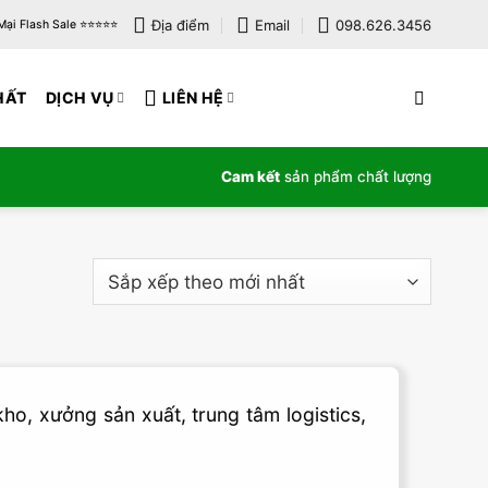
Địa điểm
Email
098.626.3456
i Flash Sale ⭐️⭐️⭐️⭐️⭐️
HẤT
DỊCH VỤ
LIÊN HỆ
Cam kết
sản phẩm chất lượng
ho, xưởng sản xuất, trung tâm logistics,