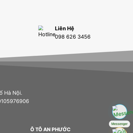
Liên Hệ
098 626 3456
ố Hà Nội.
 0105976906
Messenger
Ô TÔ AN PHƯỚC