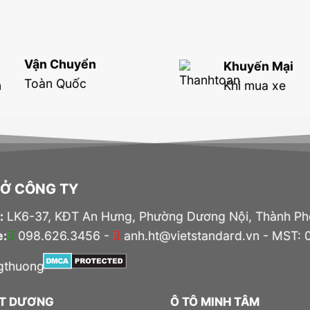
Vận Chuyển
Khuyến Mại
Toàn Quốc
Khi mua xe
SỞ CÔNG TY
:
LK6-37, KĐT An Hưng, Phường Dương Nội, Thành Ph
e:
098.626.3456 -
anh.ht@vietstandard.vn - MST:
ÚT DƯƠNG
Ô TÔ MINH TÂM