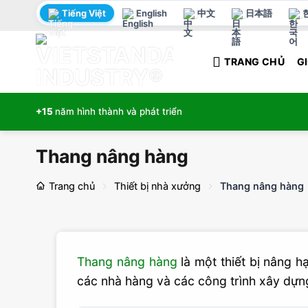
Bỏ
Tiếng Việt
English
中文
日本語
qua
nội
TRANG CHỦ
GI
dung
+15
năm hình thành và phát triển
Thang nâng hàng
Trang chủ
Thiết bị nhà xưởng
Thang nâng hàng
Thang nâng hàng
là một thiết bị nâng h
các nhà hàng và các công trình xây dựn