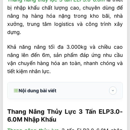
bị nhập khẩu chất lượng cao, chuyên dùng để
nâng hạ hàng hóa nặng trong kho bãi, nhà
xưởng, trung tâm logistics và công trình xây
dựng.
Khả năng nâng tối đa 3.000kg và chiều cao
nâng lên đến 6m, sản phẩm đáp ứng nhu cầu
vận chuyển hàng hóa an toàn, nhanh chóng và
tiết kiệm nhân lực.
Nội dung bài viết
Thang Nâng Thủy Lực 3 Tấn ELP3.0-6.0M
Nhập Khẩu
Thang Nâng Thủy Lực 3 Tấn ELP3.0-
6.0M Nhập Khẩu
Ưu điểm vượt trội thang nâng thủy lực