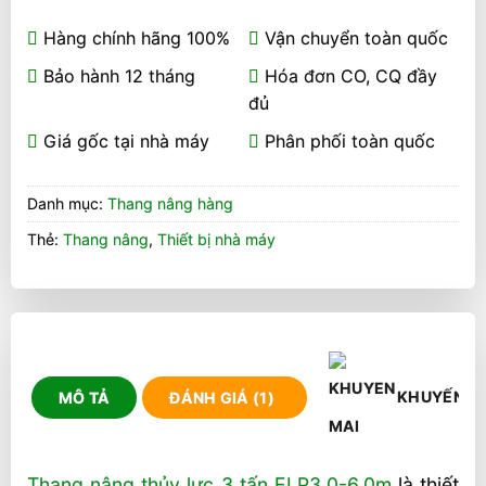
Hàng chính hãng 100%
Vận chuyển toàn quốc
Bảo hành 12 tháng
Hóa đơn CO, CQ đầy
đủ
Giá gốc tại nhà máy
Phân phối toàn quốc
Danh mục:
Thang nâng hàng
Thẻ:
Thang nâng
,
Thiết bị nhà máy
KHUYẾN M
MÔ TẢ
ĐÁNH GIÁ (1)
Thang nâng thủy lực 3 tấn ELP3.0-6.0m
là thiết