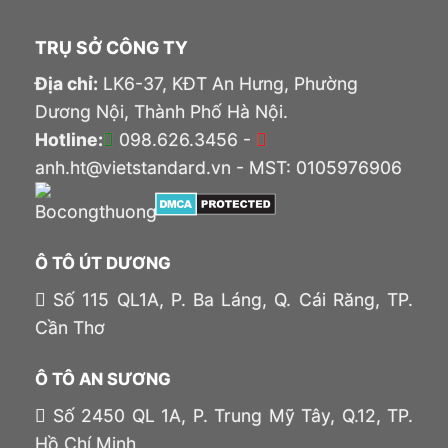
TRỤ SỞ CÔNG TY
Địa chỉ:
LK6-37, KĐT An Hưng, Phường
Dương Nội, Thành Phố Hà Nội.
Hotline:
098.626.3456 -
anh.ht@vietstandard.vn - MST: 0105976906
Ô TÔ ÚT DƯƠNG
Số 115 QL1A, P. Ba Láng, Q. Cái Răng, TP.
Cần Thơ
Ô TÔ AN SƯƠNG
Số 2450 QL 1A, P. Trung Mỹ Tây, Q.12, TP.
Hồ Chí Minh