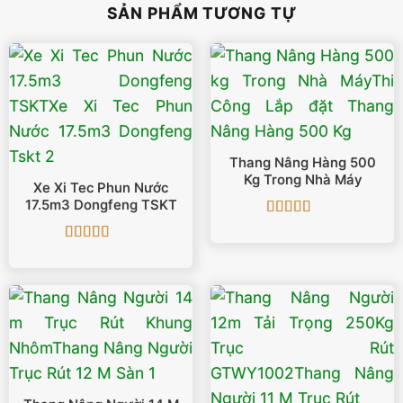
SẢN PHẨM TƯƠNG TỰ
Thang Nâng Hàng 500
Kg Trong Nhà Máy
Xe Xi Tec Phun Nước
17.5m3 Dongfeng TSKT
Được xếp
hạng
5
5 sao
Được xếp
hạng
5
5 sao