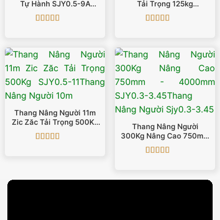
Tự Hành SJY0.5-9A
Tải Trọng 125kg
Hãng Maihui
GTWY1001
Được xếp
Được xếp
hạng
5
5 sao
hạng
5
5 sao
Thang Nâng Người 11m
Zic Zăc Tải Trọng 500Kg
Thang Nâng Người
SJY0.5-11
300Kg Nâng Cao 750mm
– 4000mm SJY0.3-3.45
Được xếp
hạng
5
5 sao
Được xếp
hạng
5
5 sao