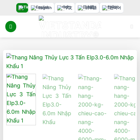
Bỏ
English
中文
日本語
한국어
qua
nội
dung