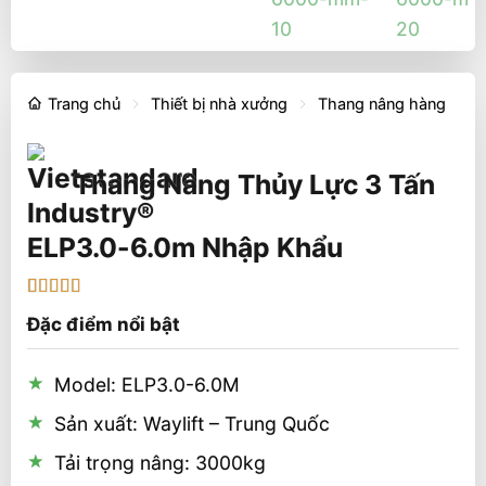
Trang chủ
Thiết bị nhà xưởng
Thang nâng hàng
Thang Nâng Thủy Lực 3 Tấn
ELP3.0-6.0m Nhập Khẩu
5
1
trên 5 dựa
Đặc điểm nổi bật
trên
đánh
giá
Model: ELP3.0-6.0M
Sản xuất: Waylift – Trung Quốc
Tải trọng nâng: 3000kg