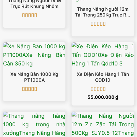
Thang Nâng Người 14 M
Trục Rút Khung Nhôm
Thang Nâng Người 12m
Tải Trọng 250Kg Trục Rút
GTWY1002
Được xếp
hạng
5
5 sao
Được xếp
hạng
5
5 sao
Xe Nâng Bàn 1000 Kg
Xe Điện Kéo Hàng 1 Tấn
PT1000A
QDD10
Được xếp
Được xếp
55.000.000
₫
hạng
5
5 sao
hạng
5
5 sao