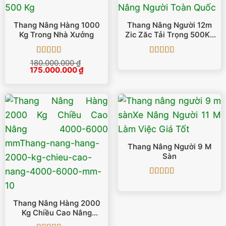
Thang Nâng Hàng 1000
Thang Nâng Người 12m
Kg Trong Nhà Xưởng
Zic Zăc Tải Trọng 500Kg
SJY0.5-12
Được xếp
Được xếp
180.000.000
₫
Giá
Giá
175.000.000
hạng
5
5 sao
₫
hạng
5
5 sao
gốc
hiện
là:
tại
180.000.000 ₫.
là:
175.000.000 ₫.
Thang Nâng Người 9 M
Sàn
Được xếp
hạng
5
5 sao
Thang Nâng Hàng 2000
Kg Chiều Cao Nâng
4000-6000 Mm