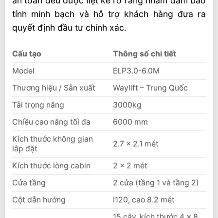
an toàn đều được liệt kê rõ ràng nhằm đảm bảo
tính minh bạch và hỗ trợ khách hàng đưa ra
quyết định đầu tư chính xác.
Cấu tạo
Thông số chi tiết
Model
ELP3.0-6.0M
Thương hiệu / Sản xuất
Waylift – Trung Quốc
Tải trọng nâng
3000kg
Chiều cao nâng tối đa
6000 mm
Kích thước không gian
2.7 × 2.1 mét
lắp đặt
Kích thước lòng cabin
2 × 2 mét
Cửa tầng
2 cửa (tầng 1 và tầng 2)
Cột dẫn hướng
I120, cao 8.2 mét
15 cây, kích thước 4 × 8,