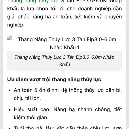
Thang nâng thủy lực
3 tấn ELP3.0-6.0M nhập
Ứng dụng thực tế trong sản xuất
khẩu là lựa chọn tối ưu cho doanh nghiệp cần
Thông số kỹ thuật Thang Nâng Thủy Lực
giải pháp nâng hạ an toàn, tiết kiệm và chuyên
Nhập Khẩu ELP3.0-6.0M
nghiệp.
Thủ tục mua thang nâng hàng
Video thang nâng thủy lực
Liên hệ mua sản phẩm
Thang Nâng Thủy Lực 3 Tấn Elp3.0-6.0m Nhập
Khẩu
Ưu điểm vượt trội thang nâng thủy lực
An toàn & ổn định: Hệ thống thủy lực bền bỉ,
chịu tải lớn.
Hiệu suất cao: Nâng hạ nhanh chóng, tiết
kiệm thời gian.
Tuổi thọ dài lâu: Kết cấu thép chịu lực, sơn