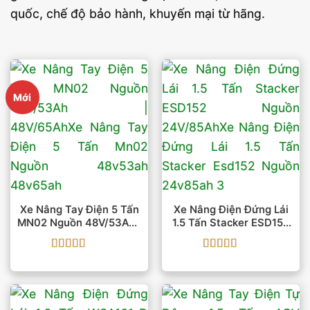
quốc, chế độ bảo hành, khuyến mại từ hãng.
Mới
Xe Nâng Tay Điện 5 Tấn
Xe Nâng Điện Đứng Lái
MN02 Nguồn 48V/53Ah |
1.5 Tấn Stacker ESD152
48V/65Ah
Nguồn 24V/85Ah
Được xếp
Được xếp
hạng
5
5 sao
hạng
5
5 sao