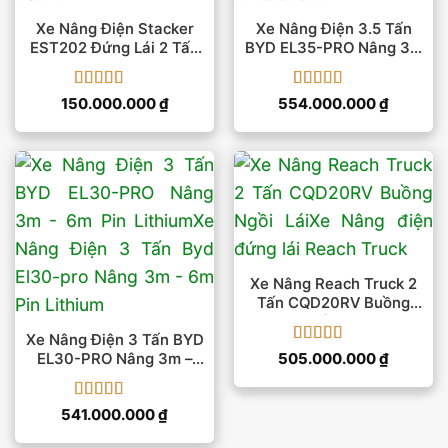
Xe Nâng Điện Stacker
Xe Nâng Điện 3.5 Tấn
EST202 Đứng Lái 2 Tấn
BYD EL35-PRO Nâng 3m
Pin AGM 48V
– 6m Pin Lithium
Được xếp
Được xếp
150.000.000
₫
554.000.000
₫
hạng
5
5 sao
hạng
5
5 sao
Xe Nâng Reach Truck 2
Tấn CQD20RV Buồng
Ngồi Lái
Xe Nâng Điện 3 Tấn BYD
Được xếp
505.000.000
₫
EL30-PRO Nâng 3m –
hạng
5
5 sao
6m Pin Lithium
Được xếp
541.000.000
₫
hạng
5
5 sao