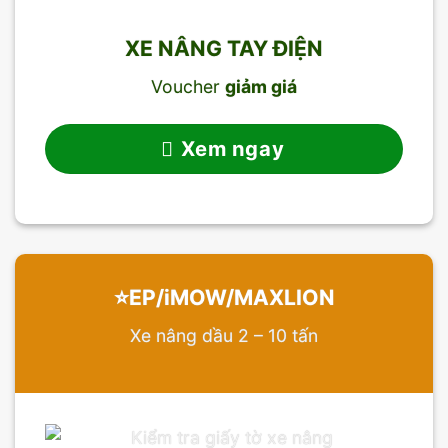
XE NÂNG TAY ĐIỆN
Voucher
giảm giá
Xem ngay
⭐️EP/iMOW/MAXLION
Xe nâng dầu 2 – 10 tấn