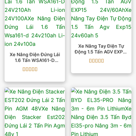
Xe Nâng Tay Điện Tự
Động 1.5 Tấn AGV EXP15
Xe Nâng Điện Đứng Lái
24V/60Ah
1.6 Tấn WSA161-D
24V210Ah Li-Ion
Được xếp
24V100A
hạng
5
5 sao
Được xếp
hạng
5
5 sao