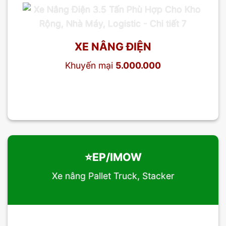
XE NÂNG ĐIỆN
Khuyến mại
5.000.000
⭐️EP/IMOW
Xe nâng Pallet Truck, Stacker