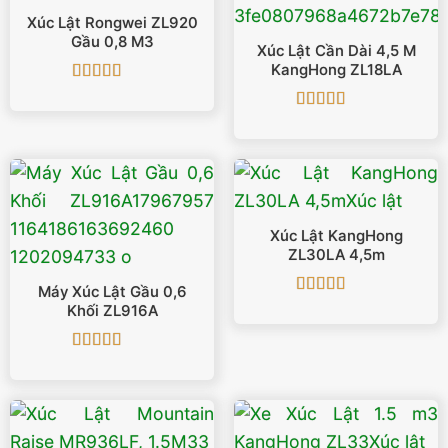
Xúc Lật Rongwei ZL920
Gầu 0,8 M3
Xúc Lật Cần Dài 4,5 M
KangHong ZL18LA
Được xếp
hạng
5
5 sao
Được xếp
hạng
5
5 sao
Xúc Lật KangHong
ZL30LA 4,5m
Máy Xúc Lật Gầu 0,6
Được xếp
Khối ZL916A
hạng
5
5 sao
Được xếp
hạng
5
5 sao