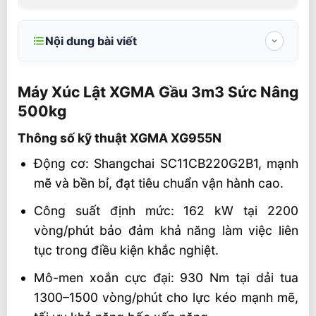
Nội dung bài viết
Máy Xúc Lật XGMA Gầu 3m3 Sức Nâng
500kg
Máy Xúc Lật XGMA Gầu 3m3 Sức Nâng
500kg
Thông số kỹ thuật XGMA XG955N
Thông số kỹ thuật XGMA XG955N
Hiệu năng và ứng dụng XGMA XG955N
Động cơ: Shangchai SC11CB220G2B1, mạnh
Phân phối toàn quốc tại Vietstandard
mẽ và bền bỉ, đạt tiêu chuẩn vận hành cao.
Điều khoản bán hàng
Công suất định mức: 162 kW tại 2200
Video Xúc Lật XGMA
vòng/phút bảo đảm khả năng làm việc liên
Liên hệ mua sản phẩm
tục trong điều kiện khắc nghiệt.
Mô-men xoắn cực đại: 930 Nm tại dải tua
1300–1500 vòng/phút cho lực kéo mạnh mẽ,