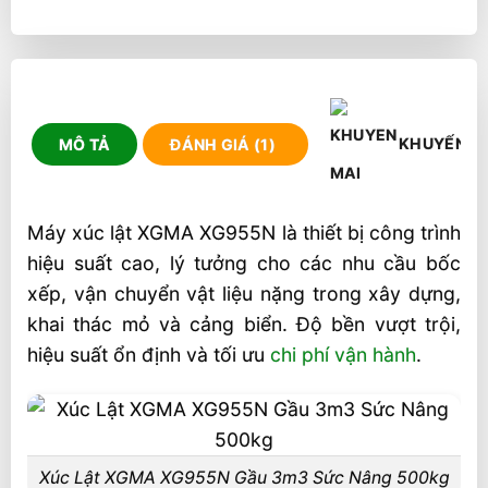
KHUYẾN M
MÔ TẢ
ĐÁNH GIÁ (1)
Máy xúc lật XGMA XG955N là thiết bị công trình
hiệu suất cao, lý tưởng cho các nhu cầu bốc
xếp, vận chuyển vật liệu nặng trong xây dựng,
khai thác mỏ và cảng biển. Độ bền vượt trội,
hiệu suất ổn định và tối ưu
chi phí vận hành
.
Xúc Lật XGMA XG955N Gầu 3m3 Sức Nâng 500kg