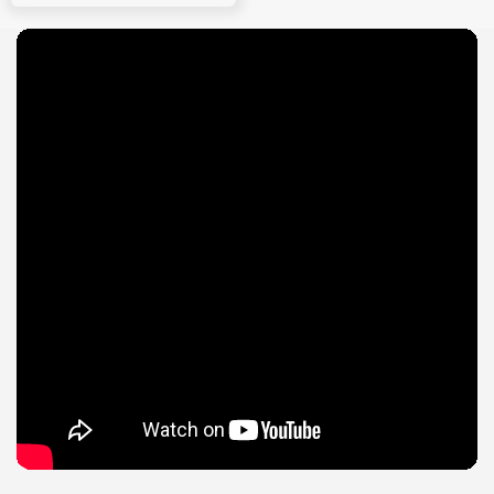
hạng
5
5 sao