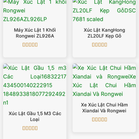
Máy Xúc Lật 1 Khối
Xúc Lật KangHong
Rongwei ZL926A
ZL20LF Kẹp Gỗ
Được xếp
Được xếp
hạng
5
5 sao
hạng
5
5 sao
Xe Xúc Lật Chui Hầm
Xiandai Và Rongwei
Xúc Lật Gầu 1,5 M3 Các
Loại
Được xếp
hạng
4.67
5
Được xếp
sao