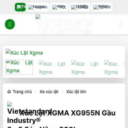
Bỏ
English
中文
日本語
한국어
qua
nội
dung
Trang chủ
Xe xúc lật
Xúc lật lớn
Xúc Lật XGMA XG955N Gầu