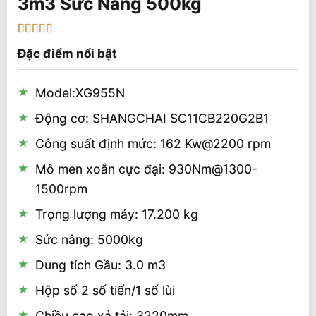
3m3 Sức Nâng 500kg
5
1
trên 5 dựa
Đặc điểm nổi bật
trên
đánh
giá
Model:XG955N
Động cơ: SHANGCHAI SC11CB220G2B1
Công suất định mức: 162 Kw@2200 rpm
Mô men xoắn cực đại: 930Nm@1300-
1500rpm
Trọng lượng máy: 17.200 kg
Sức nâng: 5000kg
Dung tích Gầu: 3.0 m3
Hộp số 2 số tiến/1 số lùi
Chiều cao xả tải: 3220mm