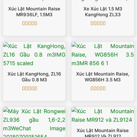
Xúc Lật Mountain Raise
Xe Xúc Lật 1.5 M3
MR936LF, 1.5M3
KangHong ZL33
Được xếp
Được xếp
hạng
5
5 sao
hạng
4.5
5
sao
Xúc Lật KangHong, ZL16
Xúc Lật Mountain Raise,
Gầu 0.8 M3
WG856H 3.5 M3
Được xếp
Được xếp
hạng
5
5 sao
hạng
5
5 sao
Xúc Lật Mountain Raise
MR912 Và ZL912