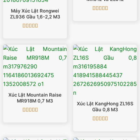
Máy Xúc Lật Rongwei
Được xếp
ZL936 Gầu 1,6-2,2 M3
hạng
5
5 sao
Được xếp
hạng
5
5 sao
Xúc Lật Mountain Raise
MR918M 0,7 M3
Xúc Lật KangHong ZL16S
Gầu 0,8 M3
Được xếp
hạng
5
5 sao
Được xếp
hạng
5
5 sao