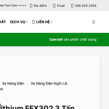
Địa điểm
Email
098.626.3456
i Flash Sale ⭐️⭐️⭐️⭐️⭐️
HẤT
DỊCH VỤ
LIÊN HỆ
Cam kết
sản phẩm chất lượng
Xe Nâng Điện
Xe Nâng Điện Ngồi Lái
nh
ithium EFX302 3 Tấn