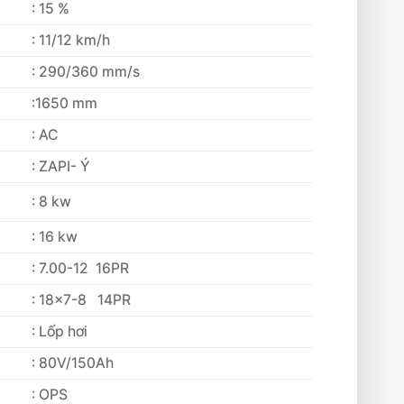
: 15 %
: 11/12 km/h
: 290/360 mm/s
:1650 mm
: AC
: ZAPI- Ý
: 8 kw
: 16 kw
: 7.00-12 16PR
: 18×7-8 14PR
: Lốp hơi
: 80V/150Ah
: OPS