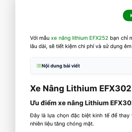
Với mẫu
xe nâng lithium EFX252
bạn chỉ m
lâu dài, sẽ tiết kiệm chi phí và sử dụng êm
Nội dung bài viết
Xe Nâng Lithium EFX302 3 Tấn 4500
Xe Nâng Lithium EFX30
Ưu điểm xe nâng Lithium EFX302
Thông số kỹ thuật chính của xe n
Ưu điểm xe nâng Lithium EFX3
EFXEFX302
Đây là lựa chọn đặc biệt kinh tế để thay 
Nhược điểm xe nâng Li-ion và đặc t
nhiên liệu tăng chóng mặt.
khác biệt của EFX302