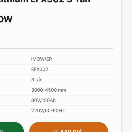
MOW
iMOW/EP
EFX302
3 tấn
3000-4500 mm
80V/150Ah
220V/50-60Hz
N
BÁO GIÁ