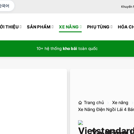
한국어
Khuyến Mạ
ỚI THIỆU
SẢN PHẨM
XE NÂNG
PHỤ TÙNG
HÓA C
10+ hệ thống
kho bãi
toàn quốc
Trang chủ
Xe nâng
Xe Nâng Điện Ngồi Lái 4 Bá
Xe Nâng L