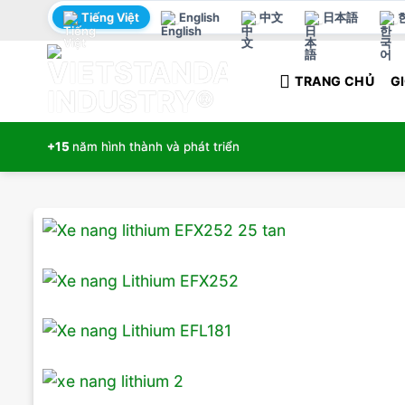
Bỏ
Tiếng Việt
English
中文
日本語
qua
nội
TRANG CHỦ
GI
dung
+15
năm hình thành và phát triển