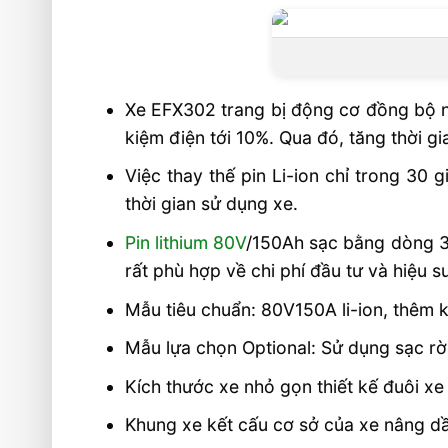
Siêu khuyến mại cho khách hàng 
nâng lithium EFX302
Video và liên hệ tư vấn xe nâng Lith
Xe EFX302 trang bị động cơ đồng bộ
Liên hệ mua sản phẩm
kiệm điện tới 10%. Qua đó, tăng thời gia
Việc thay thế pin Li-ion chỉ trong 30 g
thời gian sử dụng xe.
Pin lithium 80V
/150Ah sạc bằng dòng 3 
rất phù hợp về chi phí đầu tư và hiệu s
Mẫu tiêu chuẩn: 80V150A li-ion, thêm
Mẫu lựa chọn Optional: Sử dụng sạc rờ
Kích thước xe nhỏ gọn thiết kế đuôi x
Khung xe kết cấu cơ sở của xe nâng dầu