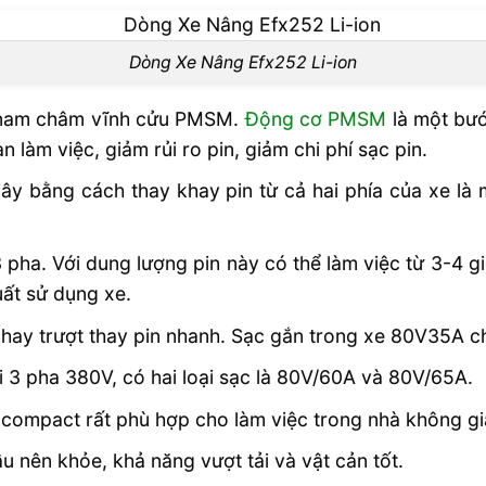
mua từ 2 xe
Dòng Xe Nâng Efx252 Li-ion
ium EFX302
 nam châm vĩnh cửu PMSM.
Động cơ PMSM
là một bướ
n làm việc, giảm rủi ro pin, giảm chi phí sạc pin.
iây bằng cách thay khay pin từ cả hai phía của xe là m
pha. Với dung lượng pin này có thể làm việc từ 3-4 gi
uất sử dụng xe.
 khay trượt thay pin nhanh. Sạc gắn trong xe 80V35A
i 3 pha 380V, có hai loại sạc là 80V/60A và 80V/65A.
e compact rất phù hợp cho làm việc trong nhà không gi
 nên khỏe, khả năng vượt tải và vật cản tốt.