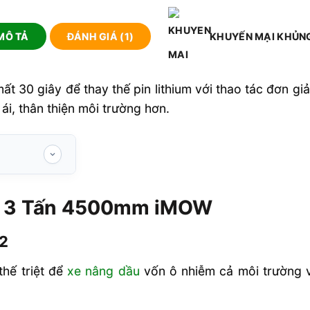
MÔ TẢ
ĐÁNH GIÁ (1)
KHUYẾN MẠI KHỦN
ất 30 giây để thay thế pin lithium với thao tác đơn gi
 ái, thân thiện môi trường hơn.
mm iMOW
2 3 Tấn 4500mm iMOW
âng Lithium
02
thế triệt để
xe nâng dầu
vốn ô nhiễm cả môi trường v
ính kỹ thuật