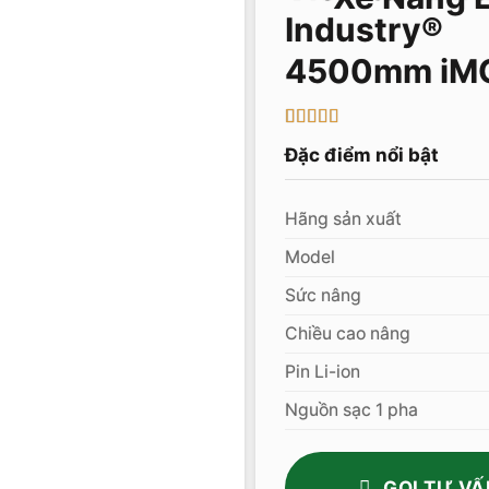
4500mm i
5
1
trên 5 dựa
Đặc điểm nổi bật
trên
đánh
giá
Hãng sản xuất
Model
Sức nâng
Chiều cao nâng
Pin Li-ion
Nguồn sạc 1 pha
GỌI TƯ VẤ