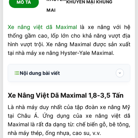
KHUYẾN MẠI KHỦNG
MÔ TẢ
Xe nâng việt dã Maximal
là xe nâng với hệ
thống gầm cao, lốp lớn cho khả năng vượt địa
hình vượt trội. Xe nâng Maximal được sản xuất
tại nhà máy xe nâng Hyster-Yale Maximal.
Nội dung bài viết
Xe Nâng Việt Dã Maximal 1,8-3,5 Tấn
Xe Nâng Việt Dã Maximal 1,8-3,5 Tấn
Ưu điểm nổi bật của dòng xe nâng việt dã
Maximal
Là nhà máy duy nhất của tập đoàn xe nâng Mỹ
tại Châu Á. Ứng dụng của xe nâng việt dã
Thông số Xe Nâng Việt Dã Maximal 1,8-
Maximal là rất đa dạng từ: chế biến gỗ, bê tông,
3,5 Tấn
nhà máy thép, ống nhựa, cao su, v.v.
Thông số chính