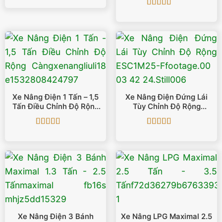
hạng
5
5 sao
Được xếp
hạng
5
5 sao
Xe Nâng Điện 1 Tấn – 1,5
Xe Nâng Điện Đứng Lái
Tấn Điều Chỉnh Độ Rộng
Tùy Chỉnh Độ Rộng
Càng
ESC1M25-F
Được xếp
Được xếp
hạng
5
5 sao
hạng
5
5 sao
Xe Nâng Điện 3 Bánh
Xe Nâng LPG Maximal 2.5