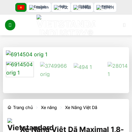
Bỏ
English
中文
日本語
한국어
qua
nội
dung
Trang chủ
Xe nâng
Xe Nâng Việt Dã
Xe Nâng Việt Dã Maximal 1,8-