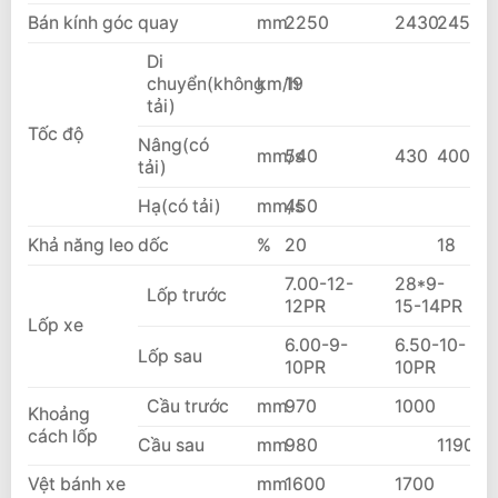
Bán kính góc quay
mm
2250
2430
2450
Di
chuyển(không
km/h
19
tải)
Tốc độ
Nâng(có
mm/s
540
430
400
tải)
Hạ(có tải)
mm/s
450
Khả năng leo dốc
%
20
18
7.00-12-
28*9-
Lốp trước
12PR
15-14PR
Lốp xe
6.00-9-
6.50-10-
Lốp sau
10PR
10PR
Cầu trước
mm
970
1000
Khoảng
cách lốp
Cầu sau
mm
980
1190
Vệt bánh xe
mm
1600
1700