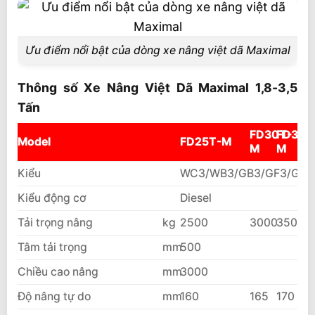
Ưu điểm nổi bật của dòng xe nâng việt dã Maximal
Thông số Xe Nâng Việt Dã Maximal 1,8-3,5
Tấn
FD30T-
FD35T
Model
FD25T-M
M
M
Kiểu
WC3/WB3/GB3/GF3/GJ3
Kiểu động cơ
Diesel
Tải trọng nâng
kg
2500
3000
3500
Tâm tải trọng
mm
500
Chiều cao nâng
mm
3000
Độ nâng tự do
mm
160
165
170