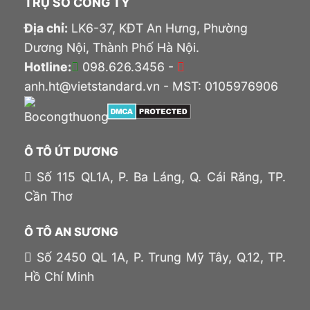
TRỤ SỞ CÔNG TY
Địa chỉ:
LK6-37, KĐT An Hưng, Phường
Dương Nội, Thành Phố Hà Nội.
Hotline:
098.626.3456 -
anh.ht@vietstandard.vn - MST: 0105976906
Ô TÔ ÚT DƯƠNG
Số 115 QL1A, P. Ba Láng, Q. Cái Răng, TP.
Cần Thơ
Ô TÔ AN SƯƠNG
Số 2450 QL 1A, P. Trung Mỹ Tây, Q.12, TP.
Hồ Chí Minh