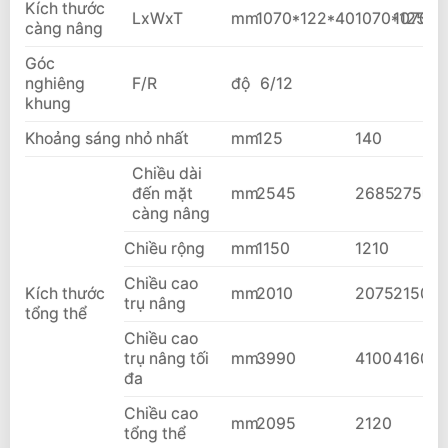
Kích thước
LxWxT
mm
1070*122*40
1070*125*4
1070*1
càng nâng
Góc
nghiêng
F/R
độ
6/12
khung
Khoảng sáng nhỏ nhất
mm
125
140
Chiều dài
đến mặt
mm
2545
2685
2750
càng nâng
Chiều rộng
mm
1150
1210
Chiều cao
Kích thước
mm
2010
2075
2150
trụ nâng
tổng thể
Chiều cao
trụ nâng tối
mm
3990
4100
4160
đa
Chiều cao
mm
2095
2120
tổng thể