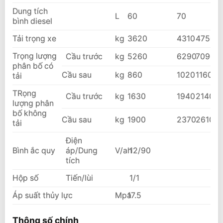
Dung tích
L
60
70
bình diesel
Tải trọng xe
kg
3620
4310
4750
Trọng lượng
Cầu trước
kg
5260
6290
7090
phân bố có
Cầu sau
kg
860
1020
1160
tải
TRọng
Cầu trước
kg
1630
1940
2140
lượng phân
bố không
Cầu sau
kg
1900
2370
2610
tải
Điện
Bình ắc quy
áp/Dung
V/ah
12/90
tích
Hộp số
Tiến/lùi
1/1
Áp suất thủy lực
Mpa
17.5
Thông số chính