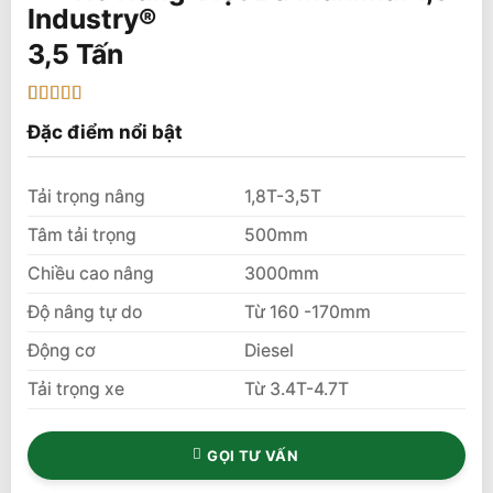
3,5 Tấn
5
1
trên 5 dựa
Đặc điểm nổi bật
trên
đánh
giá
Tải trọng nâng
1,8T-3,5T
Tâm tải trọng
500mm
Chiều cao nâng
3000mm
Độ nâng tự do
Từ 160 -170mm
Động cơ
Diesel
Tải trọng xe
Từ 3.4T-4.7T
GỌI TƯ VẤN