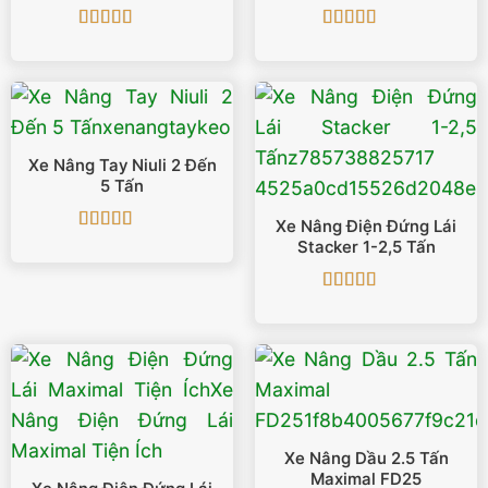
Được xếp
Được xếp
hạng
5
5 sao
hạng
5
5 sao
Xe Nâng Tay Niuli 2 Đến
5 Tấn
Xe Nâng Điện Đứng Lái
Được xếp
Stacker 1-2,5 Tấn
hạng
5
5 sao
Được xếp
hạng
4.88
5
sao
Xe Nâng Dầu 2.5 Tấn
Maximal FD25