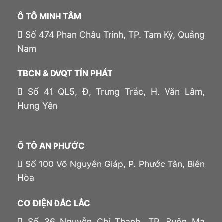
Ô TÔ MINH TÂM
Số 474 Phan Châu Trinh, TP. Tam Kỳ, Quảng
Nam
TBCN & DVQT TÍN PHÁT
Số 41 QL5, Đ, Trưng Trắc, H. Văn Lâm,
Hưng Yên
Ô TÔ AN PHƯỚC
Số 100 Võ Nguyên Giáp, P. Phước Tân, Biên
Hòa
CƠ ĐIỆN ĐẮC LẮC
Số 36 Nguyễn Chí Thanh, TP. Buôn Ma