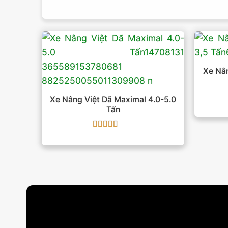
Xe Nân
Xe Nâng Việt Dã Maximal 4.0-5.0
Tấn
Được xếp
hạng
5
5 sao