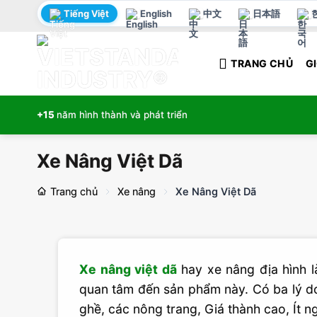
Bỏ
Tiếng Việt
English
中文
日本語
qua
nội
TRANG CHỦ
GI
dung
+15
năm hình thành và phát triển
Xe Nâng Việt Dã
Trang chủ
Xe nâng
Xe Nâng Việt Dã
Xe nâng việt dã
hay xe nâng địa hình là
quan tâm đến sản phẩm này. Có ba lý do
ghề, các nông trang, Giá thành cao, Ít ng