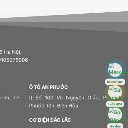
ố Hà Nội.
 0105976906
Messenger
Ô TÔ AN PHƯỚC
inh, TP.
Số 100 Võ Nguyên Giáp, P.
Gửi Email
Phước Tân, Biên Hòa
CƠ ĐIỆN ĐẮC LẮC
Gọi điện