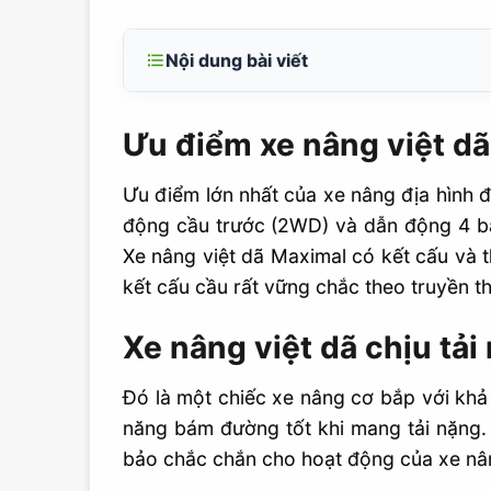
Nội dung bài viết
Ưu điểm xe nâng việt dã
Ưu điểm xe nâng việt dã
Xe nâng việt dã chịu tải rất tốt
Ưu điểm lớn nhất của xe nâng địa hình đ
động cầu trước (2WD) và dẫn động 4 bánh
Xe nâng việt dã Maximal có kết cấu và t
kết cấu cầu rất vững chắc theo truyền 
Xe nâng việt dã chịu tải 
Đó là một chiếc xe nâng cơ bắp với khả 
năng bám đường tốt khi mang tải nặng. 
bảo chắc chắn cho hoạt động của xe nân