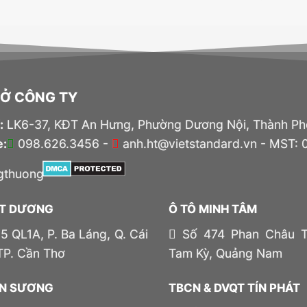
SỞ CÔNG TY
:
LK6-37, KĐT An Hưng, Phường Dương Nội, Thành Ph
e:
098.626.3456 -
anh.ht@vietstandard.vn - MST:
ÚT DƯƠNG
Ô TÔ MINH TÂM
5 QL1A, P. Ba Láng, Q. Cái
Số 474 Phan Châu Tr
TP. Cần Thơ
Tam Kỳ, Quảng Nam
AN SƯƠNG
TBCN & DVQT TÍN PHÁT