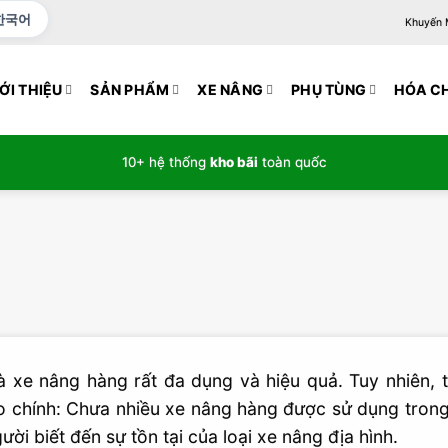
한국어
Khuyến Mạ
ỚI THIỆU
SẢN PHẨM
XE NÂNG
PHỤ TÙNG
HÓA C
10+ hệ thống
kho bãi
toàn quốc
 xe nâng hàng rất đa dụng và hiệu quả. Tuy nhiên, tạ
 chính: Chưa nhiều xe nâng hàng được sử dụng trong
ười biết đến sự tồn tại của loại xe nâng địa hình.