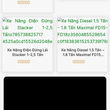
Được xếp
hạng
5
5 sao
Xe Nâng Điện Đứng Lái
Xe Nâng Diesel 1.5 Tấn –
Stacker 1-2,5 Tấn
1.8 Tấn Maximal FD15-
FD18
Được xếp
Được xếp
hạng
4.88
5
hạng
5
5 sao
sao