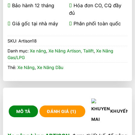
Bảo hành 12 tháng
Hóa đơn CO, CQ đầy
đủ
Giá gốc tại nhà máy
Phân phối toàn quốc
SKU:
Artison18
Danh mục:
Xe nâng
,
Xe Nâng Artison, Tailift
,
Xe Nâng
Gas/LPG
Thẻ:
Xe Nâng
,
Xe Nâng Dầu
KHUYẾN M
MÔ TẢ
ĐÁNH GIÁ (1)