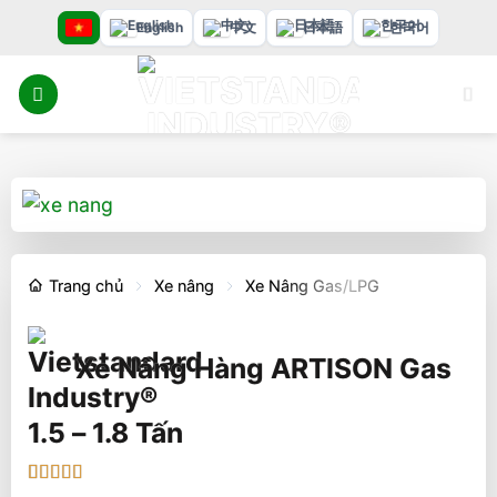
Bỏ
English
中文
日本語
한국어
qua
nội
dung
Trang chủ
Xe nâng
Xe Nâng Gas/LPG
Xe Nâng Hàng ARTISON Gas
1.5 – 1.8 Tấn