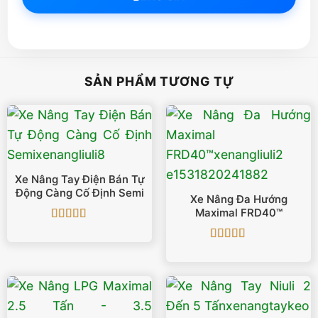
SẢN PHẨM TƯƠNG TỰ
Xe Nâng Tay Điện Bán Tự
Động Càng Cố Định Semi
Xe Nâng Đa Hướng
Maximal FRD40™
Được xếp
hạng
5
5 sao
Được xếp
hạng
4.86
5
sao