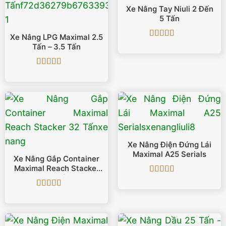
Xe Nâng Tay Niuli 2 Đến
5 Tấn
Xe Nâng LPG Maximal 2.5
Được xếp
Tấn – 3.5 Tấn
hạng
5
5 sao
Được xếp
hạng
5
5 sao
Xe Nâng Điện Đứng Lái
Maximal A25 Serials
Xe Nâng Gắp Container
Maximal Reach Stacker
32 Tấn
Được xếp
hạng
5
5 sao
Được xếp
hạng
5
5 sao