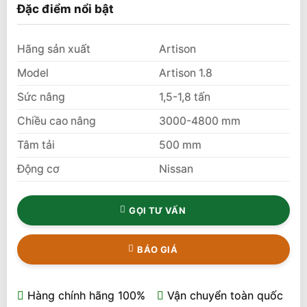
5
1
trên 5 dựa
Đặc điểm nổi bật
trên
đánh
giá
Hãng sản xuất
Artison
Model
Artison 1.8
Sức nâng
1,5-1,8 tấn
Chiều cao nâng
3000-4800 mm
Tâm tải
500 mm
Động cơ
Nissan
GỌI TƯ VẤN
BÁO GIÁ
Hàng chính hãng 100%
Vận chuyển toàn quốc