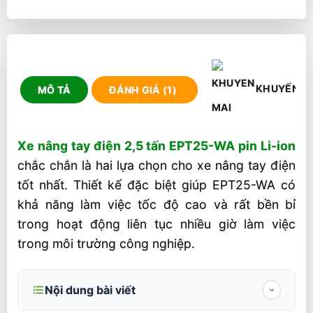
KHUYẾN M
MÔ TẢ
ĐÁNH GIÁ (1)
Xe nâng tay điện 2,5 tấn EPT25-WA pin Li-ion
chắc chắn là hai lựa chọn cho xe nâng tay điện
tốt nhất. Thiết kế đặc biệt giúp EPT25-WA có
khả năng làm việc tốc độ cao và rất bền bỉ
trong hoạt động liên tục nhiều giờ làm việc
trong môi trường công nghiệp.
Nội dung bài viết