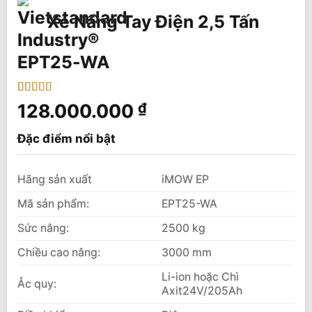
Xe Nâng Tay Điện 2,5 Tấn
EPT25-WA
5
1
trên 5 dựa
128.000.000
₫
trên
đánh
giá
Đặc điểm nổi bật
Hãng sản xuất
iMOW EP
Mã sản phẩm:
EPT25-WA
Sức nâng:
2500 kg
Chiều cao nâng:
3000 mm
Li-ion hoặc Chì
Ắc quy:
Axit24V/205Ah