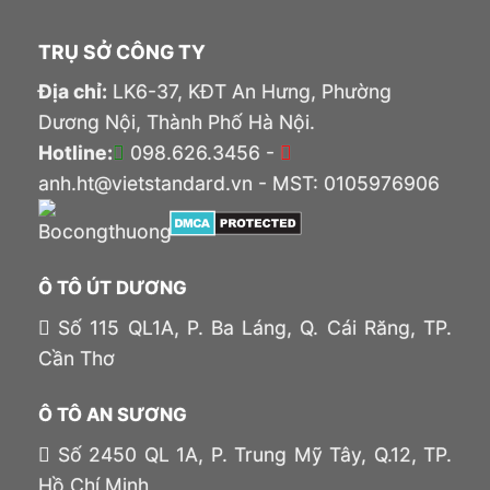
TRỤ SỞ CÔNG TY
Địa chỉ:
LK6-37, KĐT An Hưng, Phường
Dương Nội, Thành Phố Hà Nội.
Hotline:
098.626.3456 -
anh.ht@vietstandard.vn - MST: 0105976906
Ô TÔ ÚT DƯƠNG
Số 115 QL1A, P. Ba Láng, Q. Cái Răng, TP.
Cần Thơ
Ô TÔ AN SƯƠNG
Số 2450 QL 1A, P. Trung Mỹ Tây, Q.12, TP.
Hồ Chí Minh