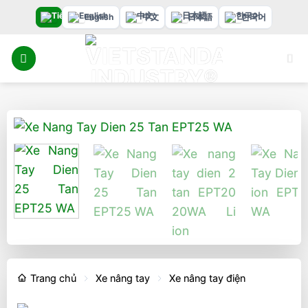
Bỏ
English
中文
日本語
한국어
qua
nội
dung
Trang chủ
Xe nâng tay
Xe nâng tay điện