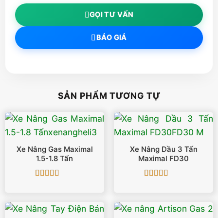
GỌI TƯ VẤN
BÁO GIÁ
SẢN PHẨM TƯƠNG TỰ
Xe Nâng Gas Maximal
Xe Nâng Dầu 3 Tấn
1.5-1.8 Tấn
Maximal FD30
Được xếp
Được xếp
hạng
5
5 sao
hạng
5
5 sao