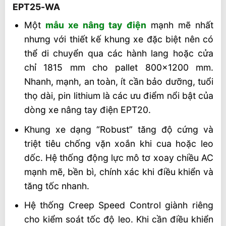
EPT25-WA
Tư vấn mua xe nâng tay điện 2,5 tấn
Một
mẫu xe nâng tay điện
mạnh mẽ nhất
EPT25-WA và video tham khảo
nhưng với thiết kế khung xe đặc biệt nên có
Video tham khảo xe nâng tay điện 2,5 tấn
thể di chuyển qua các hành lang hoặc cửa
EPT25-WA
chỉ 1815 mm cho pallet 800×1200 mm.
Nhanh, mạnh, an toàn, ít cần bảo dưỡng, tuổi
thọ dài, pin lithium là các ưu điểm nổi bật của
dòng xe nâng tay điện EPT20.
Khung xe dạng “Robust” tăng độ cứng và
triệt tiêu chống vặn xoắn khi cua hoặc leo
dốc. Hệ thống động lực mô tơ xoay chiều AC
mạnh mẽ, bền bì, chính xác khi điều khiển và
tăng tốc nhanh.
Hệ thống Creep Speed Control giành riêng
cho kiểm soát tốc độ leo. Khi cần điều khiển