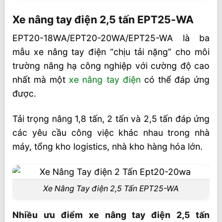
Xe nâng tay điện 2,5 tấn EPT25-WA
Xe nâng tay điện 2,5 tấn EPT25-WA
Nhiều ưu điểm xe nâng tay điện 2,5 tấn
EPT25-WA
EPT20-18WA/EPT20-20WA/EPT25-WA là ba
mẫu xe nâng tay điện “chịu tải nặng” cho môi
Thiết kế an toàn của xe nâng tay điện 2,5
trường nâng hạ công nghiệp với cường độ cao
tấn EPT25-WA
nhất mà một
xe nâng tay điện
có thể đáp ứng
Vận hành xe nâng tay điện EPT25-WA với
được.
độ tin cậy cao
Bảo dưỡng xe nâng tay điện 2,5 tấn
Tải trọng nâng 1,8 tấn, 2 tấn và 2,5 tấn đáp ứng
EPT25-WA
các yêu cầu công việc khác nhau trong nhà
Thông số kỹ thuật xe nâng tay điện 2,5 tấn
máy, tổng kho logistics, nhà kho hàng hóa lớn.
EPT25-WA
Bảng giá xe nâng tay điện EPT25-WA
(VNĐ)
Xe Nâng Tay điện 2,5 Tấn EPT25-WA
Khả năng vận hành ưu việt của xe nâng
Nhiều ưu điểm xe nâng tay điện 2,5 tấn
tay điện 2,5 tấn EPT25-WA