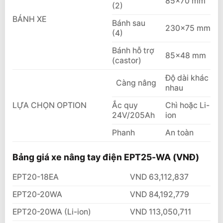
85×70 mm
(2)
BÁNH XE
Bánh sau
230×75 mm
(4)
Bánh hỗ trợ
85×48 mm
(castor)
Độ dài khác
Càng nâng
nhau
LỰA CHỌN OPTION
Ắc quy
Chì hoặc Li-
24V/205Ah
ion
Phanh
An toàn
Bảng giá xe nâng tay điện EPT25-WA (VNĐ)
EPT20-18EA
VND 63,112,837
EPT20-20WA
VND 84,192,779
EPT20-20WA (Li-ion)
VND 113,050,711