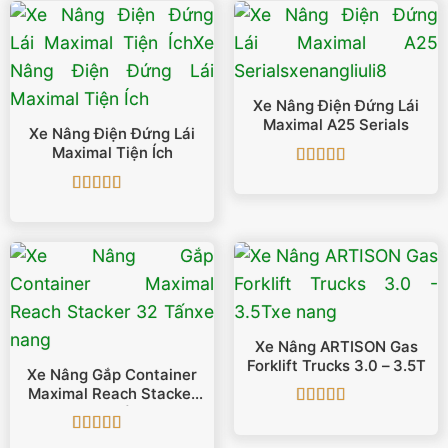
690.000.000 ₫.
Xe Nâng Điện Đứng Lái
Maximal A25 Serials
Xe Nâng Điện Đứng Lái
Maximal Tiện Ích
Được xếp
hạng
5
5 sao
Được xếp
hạng
5
5 sao
Xe Nâng ARTISON Gas
Forklift Trucks 3.0 – 3.5T
Xe Nâng Gắp Container
Maximal Reach Stacker
32 Tấn
Được xếp
hạng
5
5 sao
Được xếp