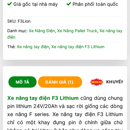
Giá gốc tại nhà máy
Phân phối toàn quốc
SKU:
F3Lion
Danh mục:
Xe Nâng Điện
,
Xe Nâng Pallet Truck
,
Xe nâng tay
điện
Thẻ:
Xe nâng tay điện
,
Xe nâng tay điện F3 Lithium
KHUYẾN M
MÔ TẢ
ĐÁNH GIÁ (1)
Xe nâng tay điện F3 Lithium
cũng dùng chung
pin lithium 24V/20Ah và sạc rời giống các dòng
xe nâng F series. Xe nâng tay điện F3 Lithium
chỉ có một khay đựng pin ở chính giữa chứ