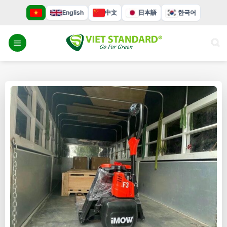
Bỏ
English
中文
日本語
한국어
qua
nội
dung