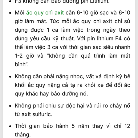
F3 không cần bảo dưỡng pin Lithium.
Mỗi
ắc quy chì axit
cần 6-10 giờ sạc và 6-10
giờ làm mát. Tức mỗi ắc quy chì axit chỉ sử
dụng được 1 ca làm việc trong ngày theo
đúng yêu cầu kỹ thuật. Với pin lithium F4 có
thể làm việc 3 ca với thời gian sạc siêu nhanh
1-2 giờ và “không cần quá trình làm mát
bình”.
Không cần phải nặng nhọc, vất vả định kỳ bê
khối ắc quy nặng cả tạ ra khỏi xe để đổi ắc
quy khác hay bảo dưỡng nó.
Không phải chịu sự độc hại và rủi ro cháy nổ
từ axit sulfuric.
Thời gian bảo hành 5 năm thay vì chỉ 12
tháng.