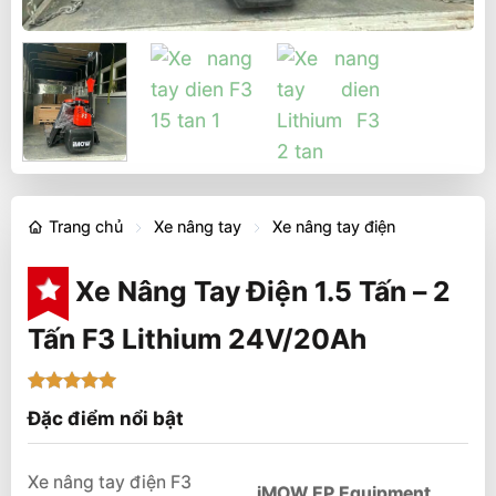
Trang chủ
Xe nâng tay
Xe nâng tay điện
Xe Nâng Tay Điện 1.5 Tấn – 2
Tấn F3 Lithium 24V/20Ah
5
1
trên 5
Đặc điểm nổi bật
dựa trên
đánh giá
Xe nâng tay điện F3
iMOW EP Equipment