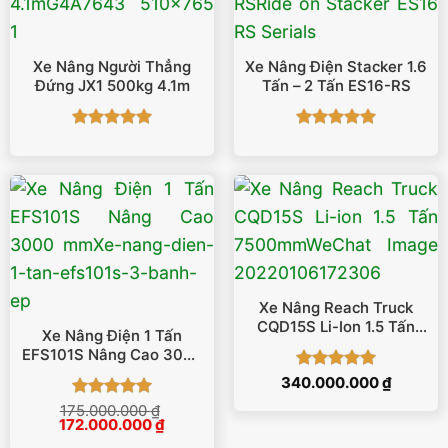
Xe Nâng Người Thẳng
Xe Nâng Điện Stacker 1.6
Đứng JX1 500kg 4.1m
Tấn – 2 Tấn ES16-RS
Được xếp
Được xếp
hạng
5
5
hạng
5
5
sao
sao
Xe Nâng Reach Truck
CQD15S Li-Ion 1.5 Tấn
Xe Nâng Điện 1 Tấn
7500mm
EFS101S Nâng Cao 3000
Mm
Được xếp
340.000.000
₫
hạng
5
5
Được xếp
175.000.000
₫
sao
Giá
Giá
172.000.000
₫
hạng
5
5
gốc
hiện
sao