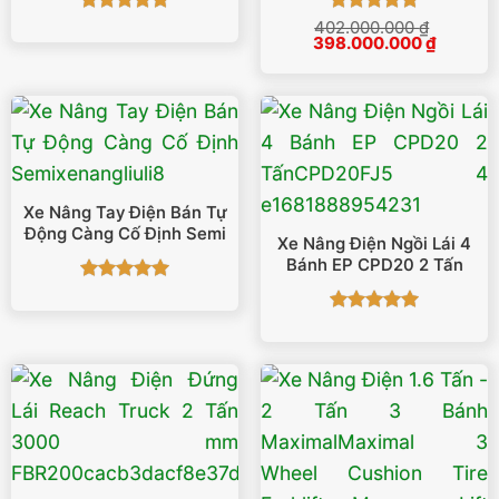
Được xếp
Được xếp
402.000.000
₫
Giá
Giá
398.000.000
₫
hạng
5
5
hạng
5
5
gốc
hiện
sao
sao
là:
tại
402.000.000 ₫.
là:
398.000
Xe Nâng Tay Điện Bán Tự
Động Càng Cố Định Semi
Xe Nâng Điện Ngồi Lái 4
Bánh EP CPD20 2 Tấn
Được xếp
hạng
5
5
Được xếp
sao
hạng
5
5
sao