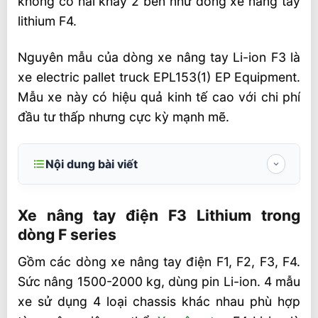
không có hai khay 2 bên như dòng xe nâng tay
lithium F4.
Nguyên mẫu của dòng xe nâng tay Li-ion F3 là
xe electric pallet truck EPL153(1) EP Equipment.
Mẫu xe này có hiệu quả kinh tế cao với chi phí
đầu tư thấp nhưng cực kỳ mạnh mẽ.
Nội dung bài viết
Xe nâng tay điện F3 Lithium trong dòng F
series
Xe nâng tay điện F3 Lithium trong
dòng F series
Ưu điểm xe nâng điện F3 Lithium
Gồm các dòng xe nâng tay điện F1, F2, F3, F4.
Thông số kỹ thuật xe nâng tay điện F3
Sức nâng 1500-2000 kg, dùng pin Li-ion. 4 mẫu
Lithium
xe sử dụng 4 loại chassis khác nhau phù hợp
Các hãng xe nâng điện pallet truck được