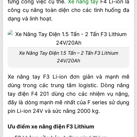
từng công việc cụ thể.
Xe nâng tay
F4 Li-ion là
phân phối tại siêu thị xe nâng
công cụ nâng toàn diện cho các tình huống đa
Giá xe nâng tay điện F3 Lithium
dạng và linh hoạt.
Liên hệ tư vấn xe nâng tay điện F3 Lithium
1500 kg
Video xe nâng tay điện F series
Xe Nâng Tay Điện 1.5 Tấn – 2 Tấn F3 Lithium
Liên hệ mua sản phẩm
24V/20Ah
Xe nâng tay F3 Li-ion đơn giản và mạnh mẽ
dùng trong các trung tâm logistic. Dòng nâng
tay điện F4 201 dùng cho các nhiệm vụ nặng,
đây là dòng mạnh mẽ nhất của F series sử dụng
pin Li-ion 24V và sức nâng 2000 kg.
Ưu điểm xe nâng điện F3 Lithium