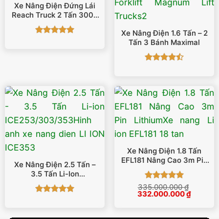
Xe Nâng Điện Đứng Lái
Reach Truck 2 Tấn 3000
Mm FBR20
Xe Nâng Điện 1.6 Tấn – 2
Được xếp
Tấn 3 Bánh Maximal
hạng
5
5
sao
Được xếp
hạng
4.5
5 sao
Xe Nâng Điện 1.8 Tấn
EFL181 Nâng Cao 3m Pin
Xe Nâng Điện 2.5 Tấn –
Lithium
3.5 Tấn Li-Ion
ICE253/303/353
Được xếp
335.000.000
₫
Giá
Giá
332.000.000
₫
hạng
5
5
Được xếp
gốc
hiện
sao
là:
tại
hạng
5
5
335.000.000 ₫.
là:
sao