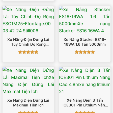
là:
tại
175.000.000 ₫.
là:
172.000.000 ₫.
Xe Nâng Điện Đứng Lái
Xe Nâng Stacker ES16-
Tùy Chỉnh Độ Rộng
16WA 1.6 Tấn 5000mm
ESC1M25-F
Được xếp
Được xếp
hạng
5
5
hạng
5
5
sao
sao
Xe Nâng Điện Đứng Lái
Xe Nâng Điện 3 Tấn
Maximal Tiện Ích
ICE301 Pin Lithium Nâng
Cao 4.8m