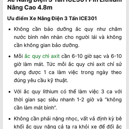
Nâng Cao 4.8m
Ưu điểm Xe Nâng Điện 3 Tấn ICE301
Ưu điểm Xe Nâng Điện 3 Tấn ICE301
Xe nâng điện Lithium có chi phí sử dụng
thấp nhất
Không cần bảo dưỡng ắc quy như châm
nước bình nên nhàn cho người lái và không
Có thể biến xe nâng điện bình chì axit
thành xe nâng điện Lithium?
cần không gian bảo dưỡng.
So sánh ắc quy lithium và ắc quy chì axit
Mỗi
ắc quy chì axit
cần 6-10 giờ sạc và 6-10
giờ làm mát. Tức mỗi ắc quy chì axit chỉ sử
Thông số một số mẫu ắc quy xe nâng
dụng được 1 ca làm việc trong ngày theo
điện lithium
đúng yêu cầu kỹ thuật.
Thông số kỹ thuật xe nâng điện 3 Tấn
ICE301
Với ắc quy lithium có thể làm việc 3 ca với
thời gian sạc siêu nhanh 1-2 giờ và “không
Video và bài viết liên quan xe nâng điện
cần làm mát bình”.
Lithium
Không cần phải nặng nhọc, vất vả định kỳ bê
Liên hệ mua sản phẩm tại Vietstandard
khối ắc quy nặng cả tạ ra khỏi xe để đổi ắc