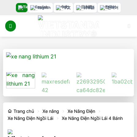
Bỏ
English
中文
日本語
한국어
qua
nội
dung
Trang chủ
Xe nâng
Xe Nâng Điện
Xe Nâng Điện Ngồi Lái
Xe Nâng Điện Ngồi Lái 4 Bánh