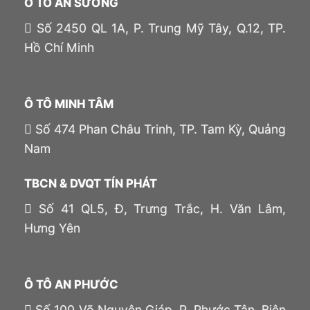
Ô TÔ AN SƯƠNG
Số 2450 QL 1A, P. Trung Mỹ Tây, Q.12, TP.
Hồ Chí Minh
Ô TÔ MINH TÂM
Số 474 Phan Châu Trinh, TP. Tam Kỳ, Quảng
Nam
TBCN & DVQT TÍN PHÁT
Số 41 QL5, Đ, Trưng Trắc, H. Văn Lâm,
Hưng Yên
Ô TÔ AN PHƯỚC
Số 100 Võ Nguyên Giáp, P. Phước Tân, Biên