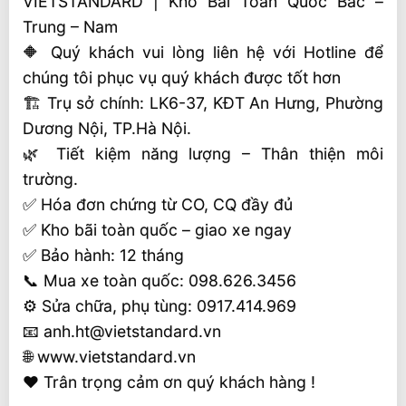
VIETSTANDARD | Kho Bãi Toàn Quốc Bắc –
Trung – Nam
🔶 Quý khách vui lòng liên hệ với Hotline để
chúng tôi phục vụ quý khách được tốt hơn
🏗 Trụ sở chính: LK6-37, KĐT An Hưng, Phường
Dương Nội, TP.Hà Nội.
🌿 Tiết kiệm năng lượng – Thân thiện môi
trường.
✅ Hóa đơn chứng từ CO, CQ đầy đủ
✅ Kho bãi toàn quốc – giao xe ngay
✅ Bảo hành: 12 tháng
📞 Mua xe toàn quốc: 098.626.3456
⚙️ Sửa chữa, phụ tùng: 0917.414.969
📧 anh.ht@vietstandard.vn
🌐 www.vietstandard.vn
❤️ Trân trọng cảm ơn quý khách hàng !