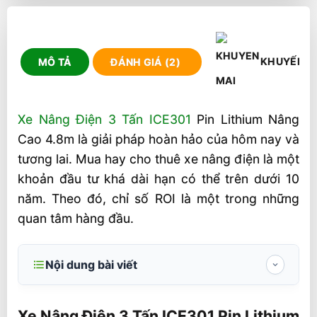
KHUYẾN M
MÔ TẢ
ĐÁNH GIÁ (2)
Xe Nâng Điện 3 Tấn ICE301
Pin Lithium Nâng
Cao 4.8m là giải pháp hoàn hảo của hôm nay và
tương lai. Mua hay cho thuê xe nâng điện là một
khoản đầu tư khá dài hạn có thể trên dưới 10
năm. Theo đó, chỉ số ROI là một trong những
quan tâm hàng đầu.
Nội dung bài viết
Xe Nâng Điện 3 Tấn ICE301 Pin Lithium
Nâng Cao 4.8m
Xe Nâng Điện 3 Tấn ICE301 Pin Lithium