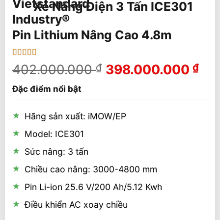
Xe Nâng Điện 3 Tấn ICE301
Pin Lithium Nâng Cao 4.8m
5
2
trên 5 dựa
Giá
Giá
402.000.000
₫
398.000.000
₫
trên
đánh
gốc
hiệ
giá
Đặc điểm nổi bật
là:
tại
402.000.000 ₫.
là:
Hãng sản xuất: iMOW/EP
398
Model: ICE301
Sức nâng: 3 tấn
Chiều cao nâng: 3000-4800 mm
Pin Li-ion 25.6 V/200 Ah/5.12 Kwh
Điều khiển AC xoay chiều