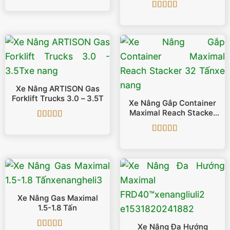
Được xếp
hạng
5
5 sao
Được xếp
hạng
5
5 sao
Xe Nâng ARTISON Gas
Forklift Trucks 3.0 – 3.5T
Xe Nâng Gắp Container
Maximal Reach Stacker
32 Tấn
Được xếp
hạng
5
5 sao
Được xếp
hạng
5
5 sao
Xe Nâng Gas Maximal
1.5-1.8 Tấn
Xe Nâng Đa Hướng