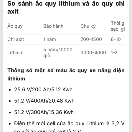
So sánh ắc quy lithium và ắc quy chì
axit
Thời gian
Ắc quy
Bảo hành
Chu kỳ
sạc, giờ
Chì axit
1 năm
700-1500
6-10
5 năm/10000
Lithium
3000-4000
1-2
giờ
Thông số một số mẫu ắc quy xe nâng điện
lithium
25.6 V/200 Ah/5.12 Kwh
51.2 V/400Ah/20.48 Kwh
51.2 V/300Ah/15.36 Kwh
Điện thế mỗi cell của ắc quy Lithium là 3,2 V
so với ắc quy chì axit là 2 V.