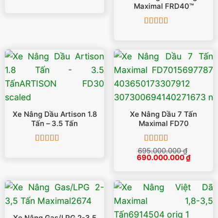
Được xếp
Maximal FRD40™
hạng
5
5 sao
Được xếp
hạng
4.86
5
sao
Xe Nâng Dầu Artison 1.8
Xe Nâng Dầu 7 Tấn
Tấn – 3.5 Tấn
Maximal FD70
Được xếp
Được xếp
695.000.000
₫
Giá
Giá
hạng
5
5 sao
690.000.000
hạng
5
5 sao
₫
gốc
hiện
là:
tại
695.000.000 ₫.
là:
690.000