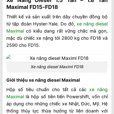
Xe Nâng Diesel 1.5 Tấn – 1.8 Tấn
Maximal FD15-FD18
Giới thiệu xe nâng diesel Maximal
Thiết kế và sản xuất trên dây chuyền đồng bộ
Trục lái có độ bền cao
từ tập đoàn Hyster-Yale. Do đó,
xe nâng diesel
Thông số kỹ thuật xe nâng diesel Maximal
Maximal
có kiểu dang rất vững chắc mà gọn,
Liên hệ mua xe nâng diesel Maximal
mặc dù chiếc xe nặng tới 2800 kg cho FD18 và
Video xe nâng diesel Maximal
2590 cho FD15.
Xe nâng diesel Maximl FD18
Giới thiệu xe nâng diesel Maximal
Hộp số tiêu chuẩn cho tất cả các
xe nâng
Maximal
là hộp số tiên tiến Powershift, vốn chỉ
áp dụng cho những chiếc xe Nhật, Đức, Mỹ. Hệ
thống thủy lực thừa hưởng từ liên doanh với