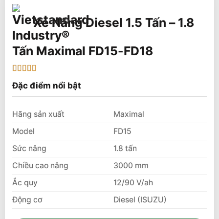
Xe Nâng Diesel 1.5 Tấn – 1.8
Tấn Maximal FD15-FD18
5
2
trên 5 dựa
Đặc điểm nổi bật
trên
đánh
giá
Hãng sản xuất
Maximal
Model
FD15
Sức nâng
1.8 tấn
Chiều cao nâng
3000 mm
Ắc quy
12/90 V/ah
Động cơ
Diesel (ISUZU)