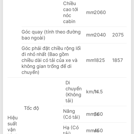
Chiều
cao tới
mm
2060
nóc
cabin
Góc quay (tính theo đường
mm
2040
2075
bao ngoài)
G
óc phải đặt chiều rộng lối
đi nhỏ nhất (Bao gồm
chiều dài có tải của xe và
mm
1825
1857
không gian trống để di
chuyển)
Di
chuyển
km/h
14.5
(Không
tải)
Tốc độ
Nâng
mm/s
560
(Có tải)
Hiệu
suất
Hạ (Có
vận
mm/s
450
tải)