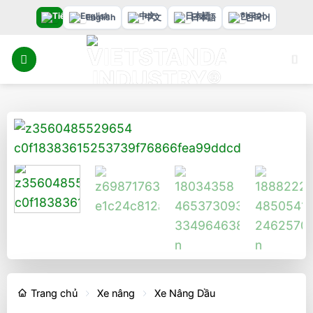
Bỏ
English
中文
日本語
한국어
qua
nội
dung
Trang chủ
Xe nâng
Xe Nâng Dầu