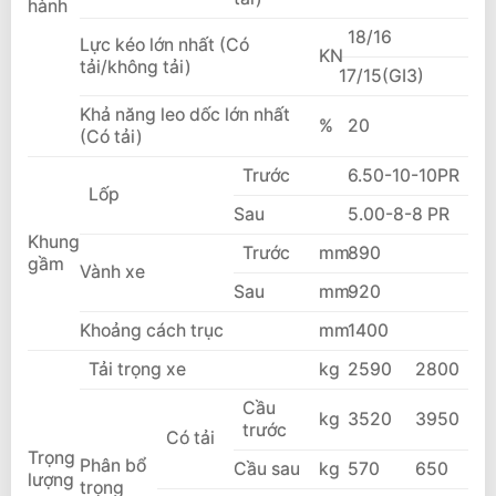
hành
18/16
Lực kéo lớn nhất (Có
KN
tải/không tải)
17/15(GI3)
Khả năng leo dốc lớn nhất
%
20
(Có tải)
Trước
6.50-10-10PR
Lốp
Sau
5.00-8-8 PR
Khung
Trước
mm
890
gầm
Vành xe
Sau
mm
920
Khoảng cách trục
mm
1400
Tải trọng xe
kg
2590
2800
Cầu
kg
3520
3950
trước
Có tải
Trọng
Phân bổ
Cầu sau
kg
570
650
lượng
trọng