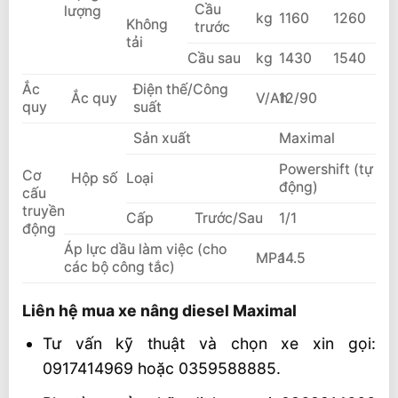
Cầu
lượng
kg
1160
1260
Không
trước
tải
Cầu sau
kg
1430
1540
Ắc
Điện thế/Công
Ắc quy
V/Ah
12/90
quy
suất
Sản xuất
Maximal
Powershift (tự
Cơ
Hộp số
Loại
động)
cấu
truyền
Cấp
Trước/Sau
1/1
động
Áp lực dầu làm việc (cho
MPa
14.5
các bộ công tắc)
Liên hệ mua xe nâng diesel Maximal
Tư vấn kỹ thuật và chọn xe xin gọi:
0917414969 hoặc 0359588885.