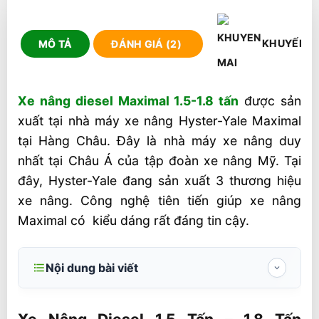
KHUYẾN M
MÔ TẢ
ĐÁNH GIÁ (2)
Xe nâng diesel Maximal 1.5-1.8 tấn
được sản
xuất tại nhà máy xe nâng Hyster-Yale Maximal
tại Hàng Châu. Đây là nhà máy xe nâng duy
nhất tại Châu Á của tập đoàn xe nâng Mỹ. Tại
đây, Hyster-Yale đang sản xuất 3 thương hiệu
xe nâng. Công nghệ tiên tiến giúp xe nâng
Maximal có kiểu dáng rất đáng tin cậy.
Nội dung bài viết
Xe Nâng Diesel 1.5 Tấn – 1.8 Tấn Maximal
FD15-FD18