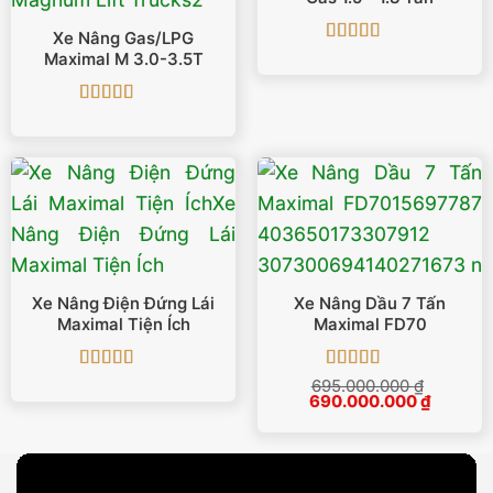
Xe Nâng Gas/LPG
Được xếp
Maximal M 3.0-3.5T
hạng
5
5 sao
Được xếp
hạng
5
5 sao
Xe Nâng Điện Đứng Lái
Xe Nâng Dầu 7 Tấn
Maximal Tiện Ích
Maximal FD70
Được xếp
Được xếp
695.000.000
₫
Giá
Giá
hạng
5
5 sao
690.000.000
hạng
5
5 sao
₫
gốc
hiện
là:
tại
695.000.000 ₫.
là:
690.000