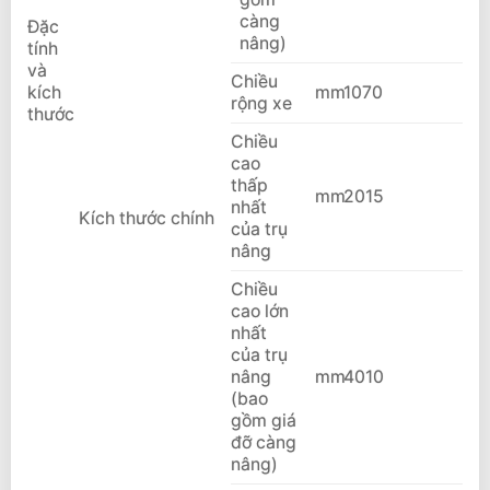
càng
Đặc
nâng)
tính
và
Chiều
kích
mm
1070
rộng xe
thước
Chiều
cao
thấp
mm
2015
nhất
Kích thước chính
của trụ
nâng
Chiều
cao lớn
nhất
của trụ
nâng
mm
4010
(bao
gồm giá
đỡ càng
nâng)