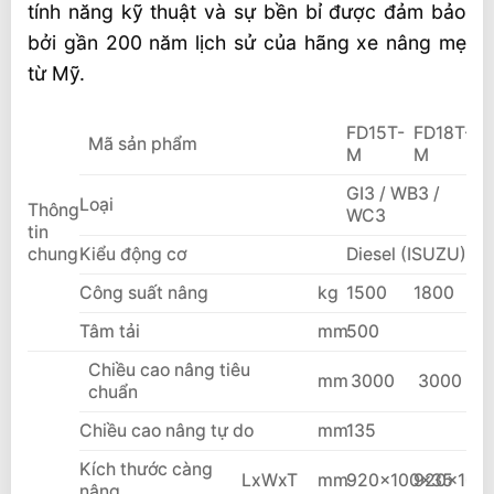
tính năng kỹ thuật và sự bền bỉ được đảm bảo
bởi gần 200 năm lịch sử của hãng xe nâng mẹ
từ Mỹ.
FD15T-
FD18T-
Mã sản phẩm
M
M
GI3 / WB3 /
Loại
Thông
WC3
tin
chung
Kiểu động cơ
Diesel (ISUZU)
Công suất nâng
kg
1500
1800
Tâm tải
mm
500
Chiều cao nâng tiêu
mm
3000
3000
chuẩn
Chiều cao nâng tự do
mm
135
Kích thước càng
LxWxT
mm
920x100x35
920x100
nâng