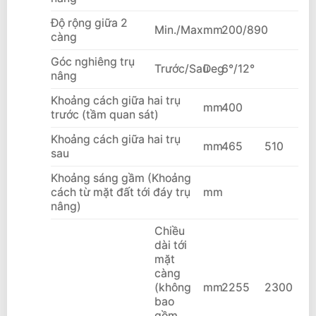
Độ rộng giữa 2
Min./Max.
mm
200/890
càng
Góc nghiêng trụ
Trước/Sau
Deg
6°/12°
nâng
Khoảng cách giữa hai trụ
mm
400
trước (tầm quan sát)
Khoảng cách giữa hai trụ
mm
465
510
sau
Khoảng sáng gầm (Khoảng
cách từ mặt đất tới đáy trụ
mm
nâng)
Chiều
dài tới
mặt
càng
(không
mm
2255
2300
bao
gồm