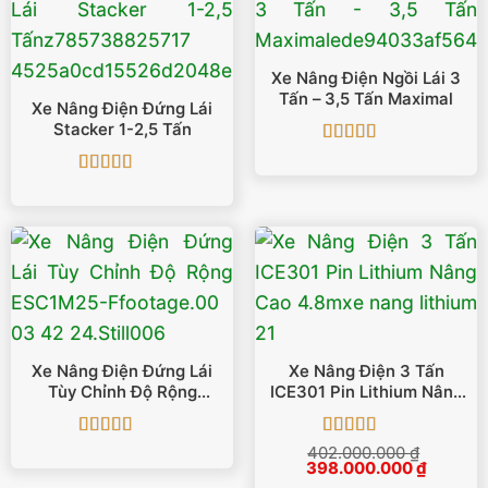
Xe Nâng Điện Ngồi Lái 3
Tấn – 3,5 Tấn Maximal
Xe Nâng Điện Đứng Lái
Stacker 1-2,5 Tấn
Được xếp
hạng
5
5 sao
Được xếp
hạng
4.88
5
sao
Xe Nâng Điện Đứng Lái
Xe Nâng Điện 3 Tấn
Tùy Chỉnh Độ Rộng
ICE301 Pin Lithium Nâng
ESC1M25-F
Cao 4.8m
Được xếp
Được xếp
402.000.000
₫
Giá
Giá
hạng
5
5 sao
398.000.000
hạng
5
5 sao
₫
gốc
hiện