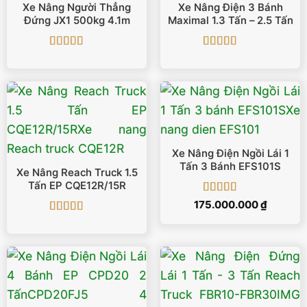
Xe Nâng Người Thẳng
Xe Nâng Điện 3 Bánh
Đứng JX1 500kg 4.1m
Maximal 1.3 Tấn – 2.5 Tấn
Được xếp
Được xếp
hạng
5
5 sao
hạng
5
5 sao
Xe Nâng Điện Ngồi Lái 1
Tấn 3 Bánh EFS101S
Xe Nâng Reach Truck 1.5
Tấn EP CQE12R/15R
Được xếp
175.000.000
₫
hạng
5
5 sao
Được xếp
hạng
5
5 sao