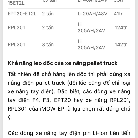
15ET2L
EPT20-ET2L
2 tấn
Li 20AH/48V
41tr
Li
RPL201
2 tấn
124tr
205AH/24V
Li
RPL301
3 tấn
142tr
205AH/24V
Khả năng leo dốc của xe nâng pallet truck
Tất nhiên để chở hàng lên dốc thì phải dùng xe
nâng điện pallet truck (đôi lúc cũng để chỉ loại
xe nâng tay điện). Đặc biệt, các dòng xe nâng
tay điện F4, F3, EPT20 hay xe nâng RPL201,
RPL301 của iMOW EP là lựa chọn rất đáng chú
ý.
Các dòng xe nâng tay điện pin Li-ion tiên tiến