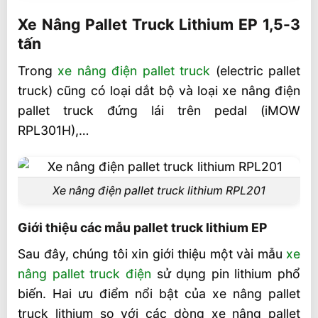
Xe Nâng Pallet Truck Lithium EP 1,5-3 tấn
Xe Nâng Pallet Truck Lithium EP 1,5-3
Giới thiệu các mẫu pallet truck lithium EP
tấn
Dòng xe nâng điện pallet truck lithium EP
Trong
xe nâng điện pallet truck
(electric pallet
mẫu EPT
truck) cũng có loại dắt bộ và loại xe nâng điện
Dòng xe nâng pallet truck lithium EP mẫu
pallet truck đứng lái trên pedal (iMOW
RPL
RPL301H),…
Dòng xe nâng pallet truck lithium EP mẫu
F4
Tại sao nên mua dòng xe nâng điện pallet
Xe nâng điện pallet truck lithium RPL201
truck lithium EP iMOW
Giới thiệu các mẫu pallet truck lithium EP
Giá xe nâng pallet truck lithium iMOW EP
và pin Li-ion khi thay thế
Sau đây, chúng tôi xin giới thiệu một vài mẫu
xe
nâng pallet truck điện
sử dụng pin lithium phổ
Khả năng leo dốc của xe nâng pallet truck
biến. Hai ưu điểm nổi bật của xe nâng pallet
Video xe nâng pallet truck lithium EP tại
truck lithium so với các dòng xe nâng pallet
VietStandard