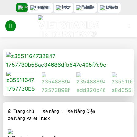
Bỏ
English
中文
日本語
한국어
qua
nội
dung
Trang chủ
Xe nâng
Xe Nâng Điện
Xe Nâng Pallet Truck