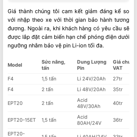
Giá thành chúng tôi cam kết giảm đáng kể so
với nhập theo xe với thời gian bảo hành tương
đương. Ngoài ra, khi khách hàng có yêu cầu sẽ
được lắp đặt cảm biến hạn chế phóng điện dưới
ngưỡng nhằm bảo vệ pin Li-ion tối đa.
Sức nâng,
Dung Lượng
Giá chưa
Model
tấn
Pin
VAT
F4
1,5 tấn
Li 24V/20Ah
27tr
F4
2 tấn
Li 48V/20Ah
35tr
Acid
EPT20
2 tấn
40tr
48V/30Ah
Acid
EPT20-15ET
1,5 tấn
36tr
80AH/24V
EPT20-
1,5 tấn
Li 40AH/24V
33tr