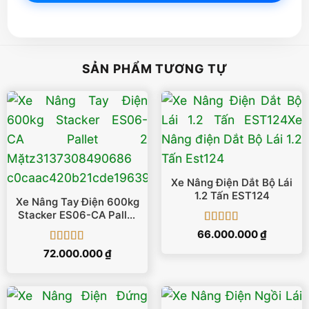
SẢN PHẨM TƯƠNG TỰ
Xe Nâng Điện Dắt Bộ Lái
1.2 Tấn EST124
Xe Nâng Tay Điện 600kg
Stacker ES06-CA Pallet
2 Mặt
Được xếp
66.000.000
₫
hạng
5
5 sao
Được xếp
72.000.000
₫
hạng
5
5 sao