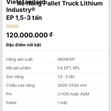
Xe Nâng Pallet Truck Lithium
EP 1,5-3 tấn
5
8
trên 5 dựa
120.000.000
₫
trên
đánh
giá
Đặc điểm nổi bật
Hãng sản xuất
iMOW/EP
Mã sản phẩm:
F4, EPT, RPL
Sức nâng:
1,5- 3 tấn
Chiều cao nâng:
3000-5500 mm
Pin
LI-ION hoặc AGM
Pallet
1 mặt