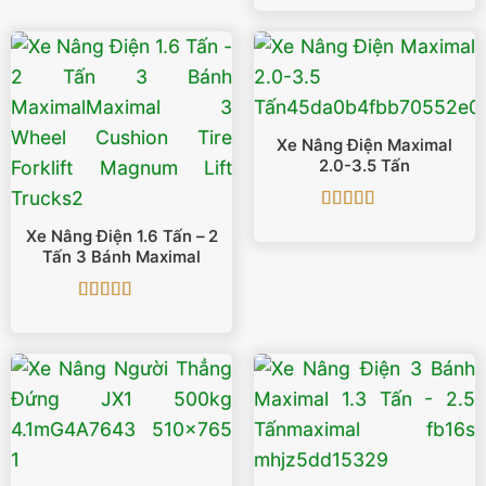
là:
tại
402.000.000 ₫.
là:
398.000
Xe Nâng Điện Maximal
2.0-3.5 Tấn
Được xếp
Xe Nâng Điện 1.6 Tấn – 2
hạng
5
5 sao
Tấn 3 Bánh Maximal
Được xếp
hạng
4.5
5
sao