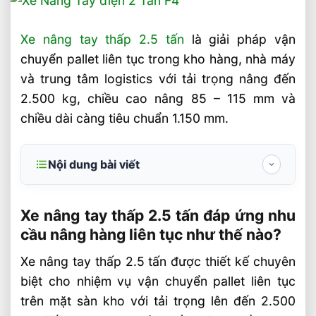
Xe nâng tay thấp 2.5 tấn
là giải pháp vận
chuyển pallet liên tục trong kho hàng, nhà máy
và trung tâm logistics với tải trọng nâng đến
2.500 kg, chiều cao nâng 85 – 115 mm và
chiều dài càng tiêu chuẩn 1.150 mm.
Nội dung bài viết
Xe nâng tay thấp 2.5 tấn đáp ứng nhu cầu
nâng hàng liên tục như thế nào?
Xe nâng tay thấp 2.5 tấn đáp ứng nhu
cầu nâng hàng liên tục như thế nào?
Thông số kỹ thuật cần kiểm tra trước khi
mua xe nâng tay thấp 2.5 tấn
Xe nâng tay thấp 2.5 tấn được thiết kế chuyên
biệt cho nhiệm vụ vận chuyển pallet liên tục
Giá xe nâng tay điện thấp pallet truck
trên mặt sàn kho với tải trọng lên đến 2.500
Nên ưu tiên thương hiệu nào khi mua xe