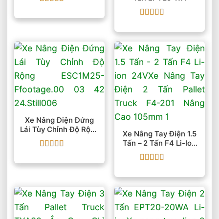
Được xếp
hạng
5
5 sao
Được xếp
hạng
5
5 sao
Xe Nâng Điện Đứng
Lái Tùy Chỉnh Độ Rộng
Xe Nâng Tay Điện 1.5
ESC1M25-F
Tấn – 2 Tấn F4 Li-Ion
24V
Được xếp
hạng
5
5 sao
Được xếp
hạng
5
5 sao