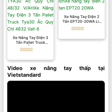
Xe Nâng Tay Điện 2
Tấn EPT20-20WA Li-
Ion
Được xếp
Xe Nâng Tay Điện 3
hạng
5
5 sao
Tấn Pallet Truck
TYA30 Ắc Quy Chì
48/32 V/AH
Được xếp
hạng
5
5 sao
Video xe nâng tay thấp tại
Vietstandard