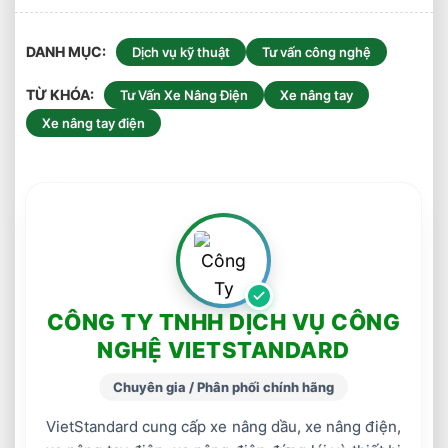
DANH MỤC
Dịch vụ kỹ thuật
Tư vấn công nghệ
TỪ KHÓA
Tư Vấn Xe Nâng Điện
Xe nâng tay
Xe nâng tay điện
CÔNG TY TNHH DỊCH VỤ CÔNG
NGHỆ VIETSTANDARD
Chuyên gia / Phân phối chính hãng
VietStandard cung cấp xe nâng dầu, xe nâng điện,