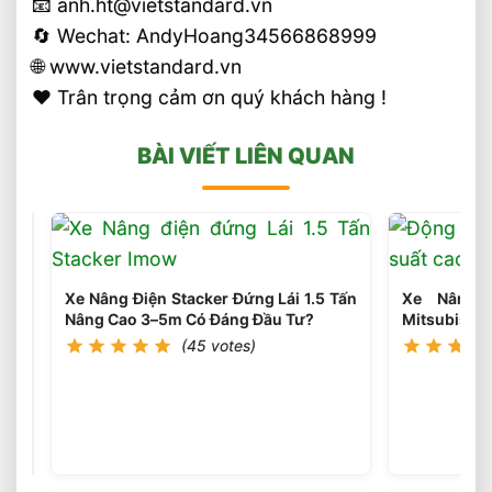
📧 anh.ht@vietstandard.vn
🔄 Wechat: AndyHoang34566868999
🌐 www.vietstandard.vn
❤️ Trân trọng cảm ơn quý khách hàng !
BÀI VIẾT LIÊN QUAN
Xe Nâng Điện Stacker Đứng Lái 1.5 Tấn
Xe Nâng 
Nâng Cao 3–5m Có Đáng Đầu Tư?
Mitsubishi
(45 votes)
Xe
Nâng
Điện
(46
votes)
Reach
Truck