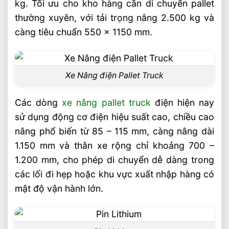
kg. Tối ưu cho kho hàng cần di chuyển pallet
nâng tay thấp?
thường xuyên, với tải trọng nâng 2.500 kg và
Câu hỏi thường gặp về xe nâng tay thấp
càng tiêu chuẩn 550 x 1150 mm.
2.5 tấn
Xe nâng tay thấp 2.5 tấn có phù hợp
dùng trong kho hàng liên tục không?
Xe Nâng điện Pallet Truck
Xe nâng tay thấp 2.5 tấn nên chọn bánh
PU hay nylon?
Các dòng
xe nâng pallet truck
điện hiện nay
sử dụng động cơ điện hiệu suất cao, chiều cao
Xe nâng tay thấp khác gì xe nâng tay
nâng phổ biến từ 85 – 115 mm, càng nâng dài
điện?
1.150 mm và thân xe rộng chỉ khoảng 700 –
Video xe nâng tay thấp tại Vietstandard
1.200 mm, cho phép di chuyển dễ dàng trong
Liên hệ mua sản phẩm
các lối đi hẹp hoặc khu vực xuất nhập hàng có
mật độ vận hành lớn.
Bài Viết Liên Quan
Xe Nâng Điện Reach Truck 1.8 Tấn Lựa
Chọn Tối Ưu Cho Logistics