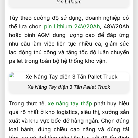
Pin Lithium
Xe Nâng Dầu 3.5 Tấn Động Cơ Isuzu Có
Ưu Điểm Gì
Tùy theo cường độ sử dụng, doanh nghiệp có
Xe Nâng Điện Stacker Đứng Lái 1.5 Tấn
Nâng Cao 3–5m Có Đáng Đầu Tư?
thể lựa chọn
pin Lithium 24V/20Ah
, 48V/20Ah
hoặc bình AGM dung lượng cao để đáp ứng
Xe Nâng Điện Reach Truck 1.5 Tấn Nâng
Cao 8–12m Cho Kho Kệ Cao
nhu cầu làm việc liên tục nhiều ca, giảm sức
lao động thủ công và tăng tốc độ luân chuyển
Xe Nâng Dầu 3.5 Tấn Động Cơ Mitsubishi
Có Bền Không
pallet trong toàn bộ hệ thống kho vận.
Giải Pháp Xe Nâng Điện Đứng Lái 1.8 Tấn
Cho Kệ Cao Trên 6m
Xe Nâng Điện Đứng Lái 2 Tấn Có Phù
Xe Nâng Tay điện 3 Tấn Pallet Truck
Hợp Với Kho Công Nghiệp?
Xe Nâng Điện Đứng Lái 1.8 Tấn Pin
Trong thực tế,
xe nâng tay thấp
phát huy hiệu
Lithium 48V Có Ưu Điểm Gì
quả rõ nhất ở kho logistics, siêu thị, xưởng sản
xuất và khu vực bốc dỡ hàng ngắn. Chọn đúng
loại bánh, đúng chiều cao nâng và đúng tải
tâm, xe có thể làm việc liên tục với độ ổn định