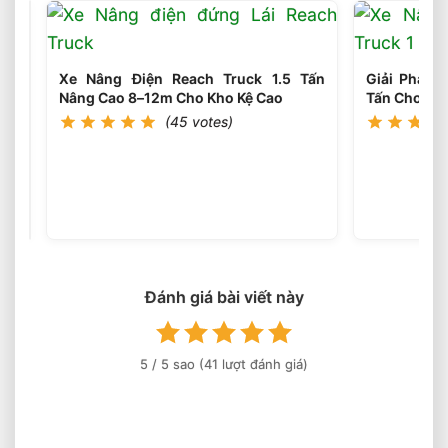
1.8
Tấn
Lựa
Chọn
Tối
Xe Nâng Điện Reach Truck 1.5 Tấn
Giải Pháp 
Ưu
Nâng Cao 8–12m Cho Kho Kệ Cao
Tấn Cho Kệ
Cho
(45 votes)
Logistics
Xe
Nâng
Dầu
(45
votes)
3.5
Tấn
Động
Cơ
Isuzu
Đánh giá bài viết này
Có
Ưu
Điểm
5
/ 5 sao (
41
lượt đánh giá)
Gì