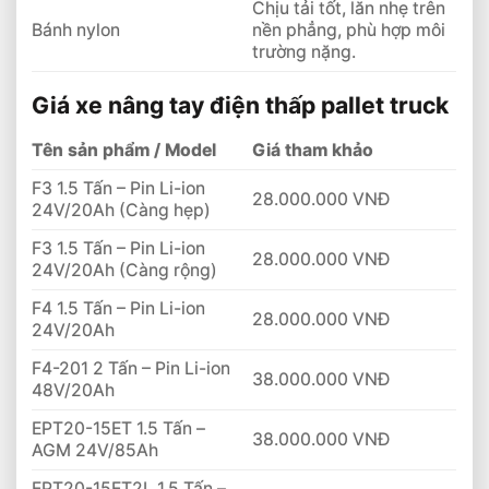
Chịu tải tốt, lăn nhẹ trên
Bánh nylon
nền phẳng, phù hợp môi
trường nặng.
Giá xe nâng tay điện thấp pallet truck
Tên sản phẩm / Model
Giá tham khảo
F3 1.5 Tấn – Pin Li-ion
28.000.000 VNĐ
24V/20Ah (Càng hẹp)
F3 1.5 Tấn – Pin Li-ion
28.000.000 VNĐ
24V/20Ah (Càng rộng)
F4 1.5 Tấn – Pin Li-ion
28.000.000 VNĐ
24V/20Ah
F4-201 2 Tấn – Pin Li-ion
38.000.000 VNĐ
48V/20Ah
EPT20-15ET 1.5 Tấn –
38.000.000 VNĐ
AGM 24V/85Ah
EPT20-15ET2L 1.5 Tấn –