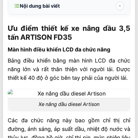
Nội dung bài viết
Ưu điểm thiết kế xe nâng dầu 3,5 tấn
ARTISON FD35
Ưu điểm thiết kế xe nâng dầu 3,5
tấn ARTISON FD35
Màn hình điều khiển LCD đa chức năng
Video xe nâng dầu 3,5 tấn ARTISON FD35
Màn hình điều khiển LCD đa chức năng
Liên hệ mua sản phẩm
Bảng điều khiển bằng màn hình LCD đa chức
năng lớn và rất thân thiện với người lái. Được
thiết kế 40 độ ở góc bên tay phải của người lái.
Xe nâng dầu diesel Artison
Các đa chức năng này bao gồm chỉ thị chỉ
đường, ánh sáng, áp suất dầu, nhiệt độ nước và
thủy lực, đồng hồ giờ, chỉ thị pin, mức nhiên liệu