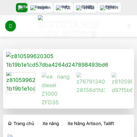
Bỏ
English
中文
日本語
한국어
qua
nội
dung
Trang chủ
Xe nâng
Xe Nâng Artison, Tailift