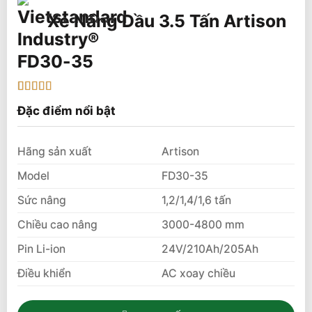
Xe Nâng Dầu 3.5 Tấn Artison
FD30-35
5
1
trên 5 dựa
Đặc điểm nổi bật
trên
đánh
giá
Hãng sản xuất
Artison
Model
FD30-35
Sức nâng
1,2/1,4/1,6 tấn
Chiều cao nâng
3000-4800 mm
Pin Li-ion
24V/210Ah/205Ah
Điều khiển
AC xoay chiều