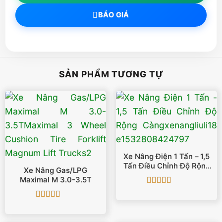
BÁO GIÁ
SẢN PHẨM TƯƠNG TỰ
Xe Nâng Điện 1 Tấn – 1,5
Tấn Điều Chỉnh Độ Rộng
Xe Nâng Gas/LPG
Càng
Maximal M 3.0-3.5T
Được xếp
hạng
5
5 sao
Được xếp
hạng
5
5 sao