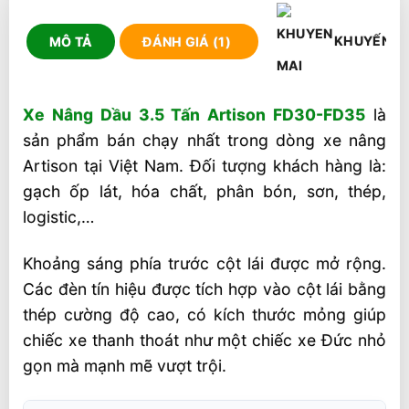
KHUYẾN M
MÔ TẢ
ĐÁNH GIÁ (1)
Xe Nâng Dầu 3.5 Tấn Artison FD30-FD35
là
sản phẩm bán chạy nhất trong dòng xe nâng
Artison tại Việt Nam. Đối tượng khách hàng là:
gạch ốp lát, hóa chất, phân bón, sơn, thép,
logistic,…
Khoảng sáng phía trước cột lái được mở rộng.
Các đèn tín hiệu được tích hợp vào cột lái bằng
thép cường độ cao, có kích thước mỏng giúp
chiếc xe thanh thoát như một chiếc xe Đức nhỏ
gọn mà mạnh mẽ vượt trội.