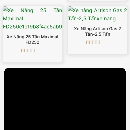
hạng
5
5 sao
Xe Nâng Artison Gas 2
Tấn-2,5 Tấn
Xe Nâng 25 Tấn Maximal
FD250
Được xếp
hạng
5
5 sao
Được xếp
hạng
5
5 sao