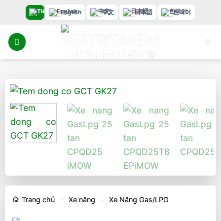
Bỏ
English
中文
日本語
한국어
qua
nội
dung
Trang chủ
Xe nâng
Xe Nâng Gas/LPG