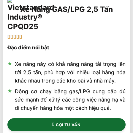
Xe Nâng GAS/LPG 2,5 Tấn
CPQD25
5
1
trên 5 dựa
Đặc điểm nổi bật
trên
đánh
giá
Xe nâng này có khả năng nâng tải trọng lên
tới 2,5 tấn, phù hợp với nhiều loại hàng hóa
khác nhau trong các kho bãi và nhà máy.
Động cơ chạy bằng gas/LPG cung cấp đủ
sức mạnh để xử lý các công việc nâng hạ và
di chuyển hàng hóa một cách hiệu quả.
GỌI TƯ VẤN