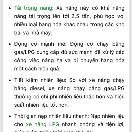
bật:
Tải trọng nâng
: Xe nâng này có khả năng
Toyota 8FG25
nâng tải trọng lên tới 2,5 tấn, phù hợp với
nhiều loại hàng hóa khác nhau trong các kho
Hyster H2.5XT
bãi và nhà máy.
Mitsubishi FG25N
Động cơ mạnh mẽ: Động cơ chạy bằng
Liên hệ mua xe nâng GAS/LPG 2,5 tấn
gas/LPG cung cấp đủ sức mạnh để xử lý các
CPQD25
công việc nâng hạ và di chuyển hàng hóa
một cách hiệu quả.
Tiết kiệm nhiên liệu: So với xe nâng chạy
bằng diesel, xe nâng chạy bằng gas/LPG
thường có chi phí nhiên liệu thấp hơn và hiệu
suất nhiên liệu tốt hơn.
Thời gian nạp nhiên liệu nhanh: Nạp nhiên liệu
cho
xe nâng LPG
nhanh chóng và tiện lợi,