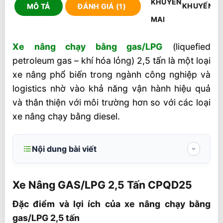
KHUYẾN M
MÔ TẢ
ĐÁNH GIÁ (1)
Xe nâng chạy bằng gas/LPG
(liquefied
petroleum gas – khí hóa lỏng) 2,5 tấn là một loại
xe nâng phổ biến trong ngành công nghiệp và
logistics nhờ vào khả năng vận hành hiệu quả
và thân thiện với môi trường hơn so với các loại
xe nâng chạy bằng diesel.
Nội dung bài viết
Xe Nâng GAS/LPG 2,5 Tấn CPQD25
Xe Nâng GAS/LPG 2,5 Tấn CPQD25
Đặc điểm và lợi ích của xe nâng chạy bằng
gas/LPG 2,5 tấn
Đặc điểm và lợi ích của xe nâng chạy bằng
gas/LPG 2,5 tấn
Một số mẫu xe nâng gas/LPG 2,5 tấn nổi