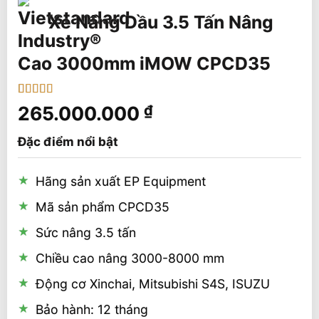
Xe Nâng Dầu 3.5 Tấn Nâng
Cao 3000mm iMOW CPCD35
5
1
trên 5 dựa
265.000.000
₫
trên
đánh
giá
Đặc điểm nổi bật
Hãng sản xuất EP Equipment
Mã sản phẩm CPCD35
Sức nâng 3.5 tấn
Chiều cao nâng 3000-8000 mm
Động cơ Xinchai, Mitsubishi S4S, ISUZU
Bảo hành: 12 tháng