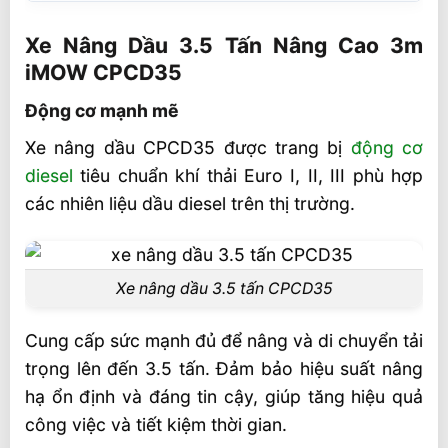
Xe Nâng Dầu 3.5 Tấn Nâng Cao 3m iMOW
CPCD35
Xe Nâng Dầu 3.5 Tấn Nâng Cao 3m
iMOW CPCD35
Động cơ mạnh mẽ
Động cơ mạnh mẽ
Hệ thống thủy lực
Xe nâng dầu CPCD35 được trang bị
động cơ
Khả năng cơ động cao
diesel
tiêu chuẩn khí thải Euro I, II, III phù hợp
Thiết kế tiện dụng
các nhiên liệu dầu diesel trên thị trường.
Đa dạng phụ kiện
Thông số kỹ thuật của xe nâng dầu 3.5
tấn CPCD35
Xe nâng dầu 3.5 tấn CPCD35
Giá Xe Nâng Dầu Trung Quốc 3.5 Tấn
Cung cấp sức mạnh đủ để nâng và di chuyển tải
iMOW CPCD35
trọng lên đến 3.5 tấn. Đảm bảo hiệu suất nâng
Thông tin liên lạc và video xe tham khảo
hạ ổn định và đáng tin cậy, giúp tăng hiệu quả
Liên hệ mua sản phẩm
công việc và tiết kiệm thời gian.