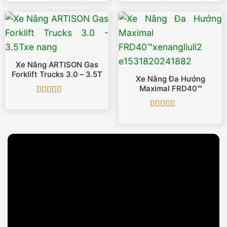
hạng
5
5 sao
hạng
5
5 sao
Xe Nâng ARTISON Gas
Forklift Trucks 3.0 – 3.5T
Xe Nâng Đa Hướng
Maximal FRD40™
Được xếp
hạng
5
5 sao
Được xếp
hạng
4.86
5
sao