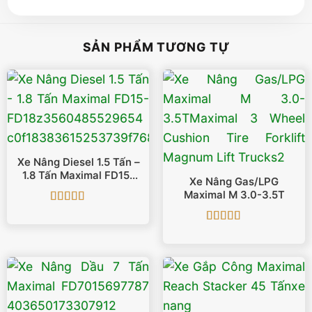
SẢN PHẨM TƯƠNG TỰ
Xe Nâng Diesel 1.5 Tấn –
1.8 Tấn Maximal FD15-
Xe Nâng Gas/LPG
FD18
Maximal M 3.0-3.5T
Được xếp
hạng
5
5 sao
Được xếp
hạng
5
5 sao