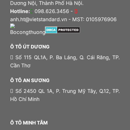
Dương Nội, Thành Phố Hà Nội.
Hotline:
098.626.3456 -
anh.ht@vietstandard.vn - MST: 0105976906
Ô TÔ ÚT DƯƠNG
Số 115 QL1A, P. Ba Láng, Q. Cái Răng, TP.
Cần Thơ
Ô TÔ AN SƯƠNG
Số 2450 QL 1A, P. Trung Mỹ Tây, Q.12, TP.
Hồ Chí Minh
Ô TÔ MINH TÂM