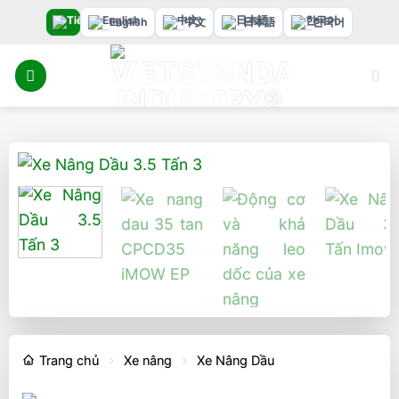
Bỏ
English
中文
日本語
한국어
qua
nội
dung
Trang chủ
Xe nâng
Xe Nâng Dầu