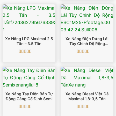
Xe Nâng LPG Maximal 2.5
Xe Nâng Điện Đứng Lái
Tấn – 3.5 Tấn
Tùy Chỉnh Độ Rộng
ESC1M25-F
Được xếp
Được xếp
hạng
5
5 sao
hạng
5
5 sao
Xe Nâng Tay Điện Bán Tự
Xe Nâng Diesel Việt Dã
Động Càng Cố Định Semi
Maximal 1,8-3,5 Tấn
Được xếp
Được xếp