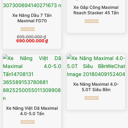
Xe Gắp Công Maximal
Reach Stacker 45 Tấn
Xe Nâng Dầu 7 Tấn
Maximal FD70
Được xếp
hạng
5
5 sao
Được xếp
695.000.000
₫
Giá
Giá
690.000.000
hạng
5
5 sao
₫
gốc
hiện
là:
tại
695.000.000 ₫.
là:
690.000.000 ₫.
Xe Nâng Maximal 4.0-
5.0T Siêu Bền
Được xếp
Xe Nâng Việt Dã Maximal
hạng
5
5 sao
4.0-5.0 Tấn