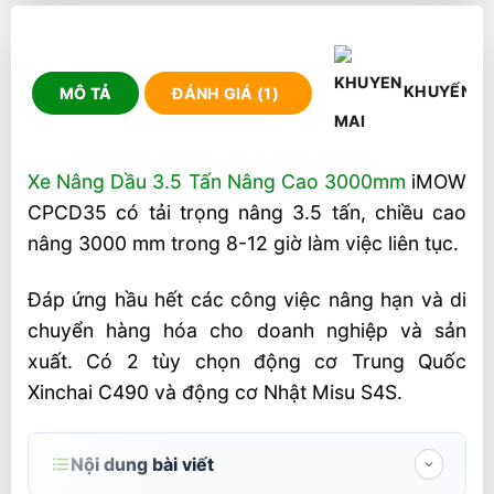
KHUYẾN M
MÔ TẢ
ĐÁNH GIÁ (1)
Xe Nâng Dầu 3.5 Tấn Nâng Cao 3000mm
iMOW
CPCD35 có tải trọng nâng 3.5 tấn, chiều cao
nâng 3000 mm trong 8-12 giờ làm việc liên tục.
Đáp ứng hầu hết các công việc nâng hạn và di
chuyển hàng hóa cho doanh nghiệp và sản
xuất. Có 2 tùy chọn động cơ Trung Quốc
Xinchai C490 và động cơ Nhật Misu S4S.
Nội dung bài viết