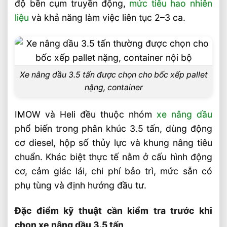
độ bền cụm truyền động,
mức tiêu hao nhiên
Nên chọn IMOW hay Heli cho từng nhóm
liệu
và khả năng làm việc liên tục 2–3 ca.
doanh nghiệp?
Gợi ý chọn theo môi trường làm việc và
ngân sách
Quy trình kiểm tra trước khi quyết định
Xe nâng dầu 3.5 tấn được chọn cho bốc xếp pallet
mua
nặng, container
Câu hỏi thường gặp về so sánh xe nâng
IMOW và Heli đều thuộc nhóm
xe nâng dầu
dầu 3.5 tấn IMOW và Heli FAQ
phổ biến trong phân khúc 3.5 tấn, dùng động
Xe nâng dầu 3.5 tấn IMOW và Heli khác
cơ diesel, hộp số thủy lực và khung nâng tiêu
nhau lớn nhất ở điểm nào?
chuẩn. Khác biệt thực tế nằm ở cấu hình động
Doanh nghiệp nào nên chọn IMOW cho
cơ, cảm giác lái, chi phí bảo trì, mức sẵn có
xe nâng dầu 3.5 tấn?
phụ tùng và định hướng đầu tư.
Khi nào nên chọn Heli thay vì IMOW?
Đặc điểm kỹ thuật cần kiểm tra trước khi
Video: So Sánh Xe Nâng Dầu 3.5 Tấn
chọn xe nâng dầu 3.5 tấn
IMOW Và Heli Nên Chọn Loại Nào?