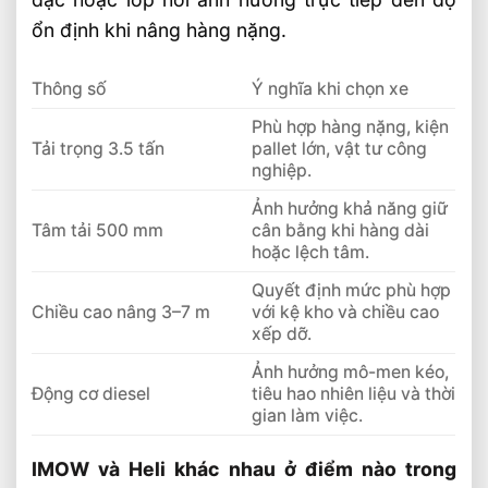
Xe Nâng Điện Reach Truck 1.8 Tấn Lựa
ổn định khi nâng hàng nặng.
Chọn Tối Ưu Cho Logistics
Xe Nâng Dầu 3.5 Tấn Động Cơ Isuzu Có
Thông số
Ý nghĩa khi chọn xe
Ưu Điểm Gì
Phù hợp hàng nặng, kiện
Tải trọng 3.5 tấn
pallet lớn, vật tư công
nghiệp.
Ảnh hưởng khả năng giữ
Tâm tải 500 mm
cân bằng khi hàng dài
hoặc lệch tâm.
Quyết định mức phù hợp
Chiều cao nâng 3–7 m
với kệ kho và chiều cao
xếp dỡ.
Ảnh hưởng mô-men kéo,
Động cơ diesel
tiêu hao nhiên liệu và thời
gian làm việc.
IMOW và Heli khác nhau ở điểm nào trong