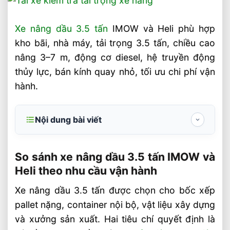
Xe nâng dầu 3.5 tấn
IMOW và Heli phù hợp
kho bãi, nhà máy, tải trọng 3.5 tấn, chiều cao
nâng 3–7 m, động cơ diesel, hệ truyền động
thủy lực, bán kính quay nhỏ, tối ưu chi phí vận
hành.
Nội dung bài viết
So sánh xe nâng dầu 3.5 tấn IMOW và Heli
theo nhu cầu vận hành
So sánh xe nâng dầu 3.5 tấn IMOW và
Heli theo nhu cầu vận hành
Đặc điểm kỹ thuật cần kiểm tra trước khi
chọn xe nâng dầu 3.5 tấn
Xe nâng dầu 3.5 tấn được chọn cho bốc xếp
pallet nặng, container nội bộ, vật liệu xây dựng
IMOW và Heli khác nhau ở điểm nào
trong khai thác thực tế?
và xưởng sản xuất. Hai tiêu chí quyết định là