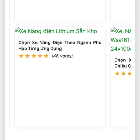
Lầm
Phổ
(45
votes)
Biến
Khi
Chọn
Xe
Nâng
Chọn Xe Nâng Điện Theo Ngành Phù
Điện
Hợp Từng Ứng Dụng
Cần
(46 votes)
Tránh
Chọn Xe N
Ngay
Chiều Cao 
Chọn
Loại
Bánh
(45
votes)
Xe
Nâng
Điện
Theo