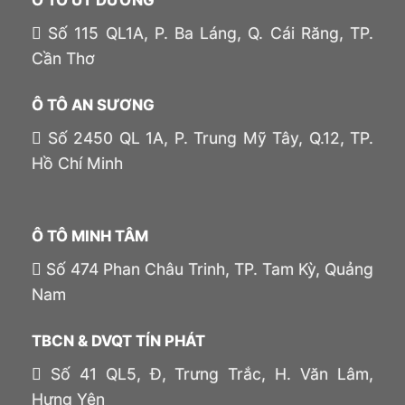
Ô TÔ ÚT DƯƠNG
Số 115 QL1A, P. Ba Láng, Q. Cái Răng, TP.
Cần Thơ
Ô TÔ AN SƯƠNG
Số 2450 QL 1A, P. Trung Mỹ Tây, Q.12, TP.
Hồ Chí Minh
Ô TÔ MINH TÂM
Số 474 Phan Châu Trinh, TP. Tam Kỳ, Quảng
Nam
TBCN & DVQT TÍN PHÁT
Số 41 QL5, Đ, Trưng Trắc, H. Văn Lâm,
Hưng Yên