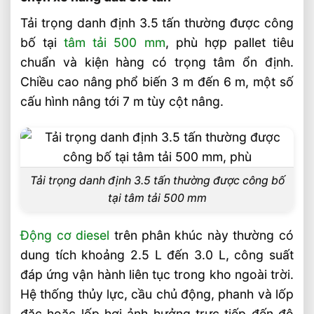
Tải trọng danh định 3.5 tấn thường được công
Sản phẩm đề xuất
bố tại
tâm tải 500 mm
, phù hợp pallet tiêu
Liên hệ mua sản phẩm
chuẩn và kiện hàng có trọng tâm ổn định.
Bài Viết Liên Quan
Chiều cao nâng phổ biến 3 m đến 6 m, một số
Sai Lầm Phổ Biến Khi Chọn Xe Nâng Điện
cấu hình nâng tới 7 m tùy cột nâng.
Cần Tránh Ngay
Chọn Loại Bánh Xe Nâng Điện Theo Môi
Trường Làm Việc Phù Hợp
Chọn Tải Trọng Xe Nâng Điện Theo
Tải trọng danh định 3.5 tấn thường được công bố
Trọng Lượng Thực Tế
tại tâm tải 500 mm
Chọn Xe Nâng Điện Theo Ngành Phù
Hợp Từng Ứng Dụng
Động cơ diesel
trên phân khúc này thường có
Chọn Xe Nâng Điện Phù Hợp Theo Từng
dung tích khoảng 2.5 L đến 3.0 L, công suất
Loại Pallet Tối Ưu Nhất
đáp ứng vận hành liên tục trong kho ngoài trời.
Chọn Xe Nâng Điện Phù Hợp Theo Chiều
Hệ thống thủy lực, cầu chủ động, phanh và lốp
Cao Kệ Hàng Chuẩn Nhất
đặc hoặc lốp hơi ảnh hưởng trực tiếp đến độ