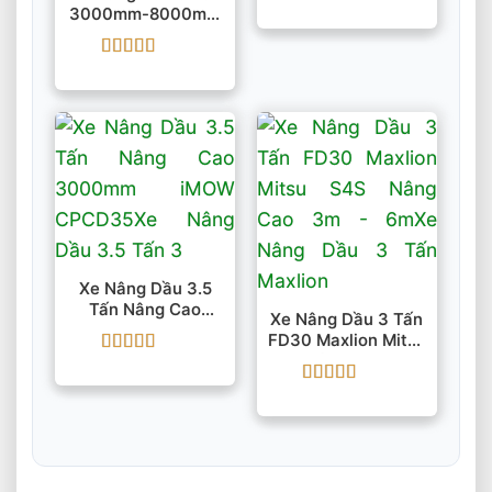
Được xếp
3000mm-8000mm
hạng
5
5 sao
IMOW CPCD30
Được xếp
hạng
5
5 sao
Xe Nâng Dầu 3.5
Tấn Nâng Cao
Xe Nâng Dầu 3 Tấn
3000mm IMOW
FD30 Maxlion Mitsu
CPCD35
S4S Nâng Cao 3m –
Được xếp
6m
hạng
5
5 sao
Được xếp
hạng
5
5 sao