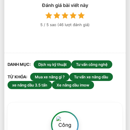
Môi
Đánh giá bài viết này
Trường
Làm
Việc
5
/ 5 sao (
46
lượt đánh giá)
Phù
Hợp
DANH MỤC
Dịch vụ kỹ thuật
Tư vấn công nghệ
TỪ KHÓA
Mua xe nâng gì ?
Tư vấn xe nâng dầu
xe nâng dầu 3.5 tấn
Xe nâng dầu imow