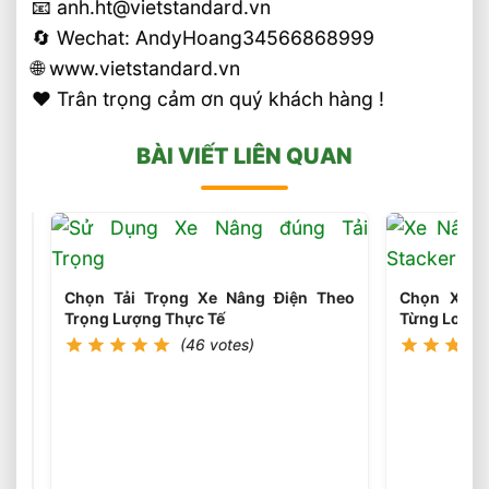
📧 anh.ht@vietstandard.vn
🔄 Wechat: AndyHoang34566868999
🌐 www.vietstandard.vn
❤️ Trân trọng cảm ơn quý khách hàng !
BÀI VIẾT LIÊN QUAN
Chọn Tải Trọng Xe Nâng Điện Theo
Chọn Xe N
Trọng Lượng Thực Tế
Từng Loại P
(46 votes)
Sai