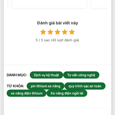
Nâng
Điện
Theo
Trọng
Lượng
Đánh giá bài viết này
Thực
Tế
5
/ 5 sao (
45
lượt đánh giá)
DANH MỤC
Dịch vụ kỹ thuật
Tư vấn công nghệ
TỪ KHÓA
pin lithium xe nâng
quy trình sạc an toàn
xe nâng điện lithium
Xe nâng điện ngồi lái