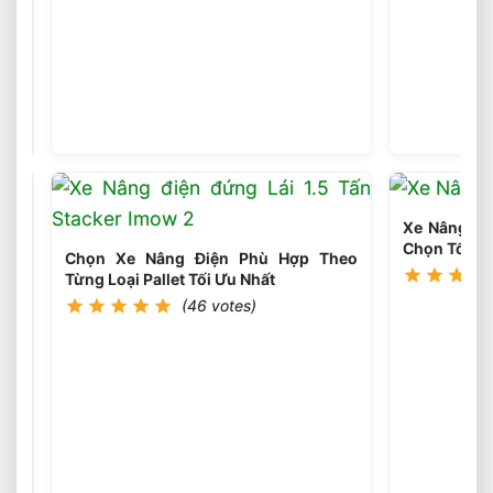
Chọn
Loại
Bánh
(45
votes)
Xe
Nâng
Điện
Theo
Môi
Xe Nâng Điệ
Trường
Chọn Tối Ưu
Làm
Chọn Xe Nâng Điện Phù Hợp Theo
Việc
Từng Loại Pallet Tối Ưu Nhất
Phù
(46 votes)
Hợp
Chọn
Tải
Trọng
(46
votes)
Xe