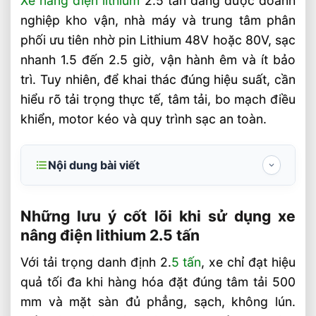
Xe nâng điện lithium
2.5 tấn đang được doanh
nghiệp kho vận, nhà máy và trung tâm phân
phối ưu tiên nhờ pin Lithium 48V hoặc 80V, sạc
nhanh 1.5 đến 2.5 giờ, vận hành êm và ít bảo
trì. Tuy nhiên, để khai thác đúng hiệu suất, cần
hiểu rõ tải trọng thực tế, tâm tải, bo mạch điều
khiển, motor kéo và quy trình sạc an toàn.
Nội dung bài viết
Những lưu ý cốt lõi khi sử dụng xe nâng
điện lithium 2.5 tấn
Những lưu ý cốt lõi khi sử dụng xe
nâng điện lithium 2.5 tấn
Kiểm soát pin lithium và hệ thống sạc để
tăng tuổi thọ
Với tải trọng danh định 2.
5 tấn
, xe chỉ đạt hiệu
quả tối đa khi hàng hóa đặt đúng tâm tải 500
Chọn đúng cấu hình theo kho hàng, nhà
máy và nhu cầu thực tế
mm và mặt sàn đủ phẳng, sạch, không lún.