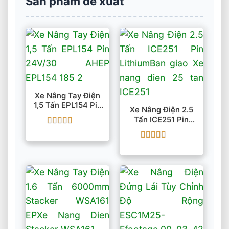
Sản phẩm đề xuất
Xe Nâng Tay Điện
1,5 Tấn EPL154 Pin
Xe Nâng Điện 2.5
24V/30 AH
Tấn ICE251 Pin
Lithium
Được xếp
hạng
5
5 sao
Được xếp
hạng
5
5 sao