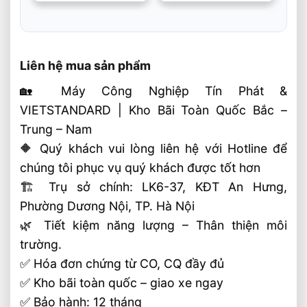
hạng
5
5 sao
hạng
5
5 sao
Liên hệ mua sản phẩm
🏡 Máy Công Nghiệp Tín Phát &
VIETSTANDARD | Kho Bãi Toàn Quốc Bắc –
Trung – Nam
🔶 Quý khách vui lòng liên hệ với Hotline để
chúng tôi phục vụ quý khách được tốt hơn
🏗 Trụ sở chính: LK6-37, KĐT An Hưng,
Phường Dương Nội, TP. Hà Nội
🌿 Tiết kiệm năng lượng – Thân thiện môi
trường.
✅ Hóa đơn chứng từ CO, CQ đầy đủ
✅ Kho bãi toàn quốc – giao xe ngay
✅ Bảo hành: 12 tháng