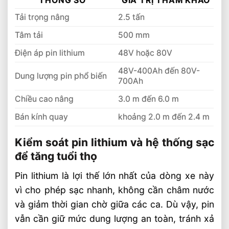
THÔNG SỐ
GIÁ TRỊ THAM KHẢO
Trường Làm Việc Phù Hợp
Tải trọng nâng
2.5 tấn
Chọn Tải Trọng Xe Nâng Điện Theo
Trọng Lượng Thực Tế
Tâm tải
500 mm
Chọn Xe Nâng Điện Theo Ngành Phù
Điện áp pin lithium
48V hoặc 80V
Hợp Từng Ứng Dụng
48V-400Ah đến 80V-
Chọn Xe Nâng Điện Phù Hợp Theo Từng
Dung lượng pin phổ biến
700Ah
Loại Pallet Tối Ưu Nhất
Chiều cao nâng
3.0 m đến 6.0 m
Chọn Xe Nâng Điện Phù Hợp Theo Chiều
Cao Kệ Hàng Chuẩn Nhất
Bán kính quay
khoảng 2.0 m đến 2.4 m
Xe Nâng Điện Reach Truck 1.8 Tấn Lựa
Chọn Tối Ưu Cho Logistics
Kiểm soát pin lithium và hệ thống sạc
để tăng tuổi thọ
Xe Nâng Dầu 3.5 Tấn Động Cơ Isuzu Có
Ưu Điểm Gì
Pin lithium là lợi thế lớn nhất của dòng xe này
Xe Nâng Điện Stacker Đứng Lái 1.5 Tấn
vì cho phép sạc nhanh, không cần châm nước
Nâng Cao 3–5m Có Đáng Đầu Tư?
và giảm thời gian chờ giữa các ca. Dù vậy, pin
vẫn cần giữ mức dung lượng an toàn, tránh xả