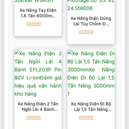
Xe Nâng Tay Điện
1.6 Tấn 6000mm
Xe Nâng Điện Đứng
Stacker WSA161 EP
Lái Tùy Chỉnh Độ
Rộng ESC1M25-F
Được xếp
hạng
5
5 sao
Được xếp
hạng
5
5 sao
Xe Nâng Điện 2 Tấn
Xe Nâng Điện Đi Bộ
Ngồi Lái 4 Bánh
Lái 1,5 Tấn Nâng
EFL203P Pin 80V
3000mm
Li-Ion
Được xếp
Được xếp