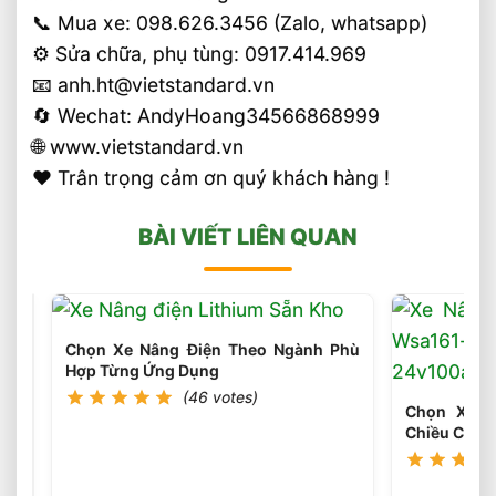
📞 Mua xe: 098.626.3456 (Zalo, whatsapp)
⚙️ Sửa chữa, phụ tùng: 0917.414.969
📧 anh.ht@vietstandard.vn
🔄 Wechat: AndyHoang34566868999
🌐 www.vietstandard.vn
❤️ Trân trọng cảm ơn quý khách hàng !
BÀI VIẾT LIÊN QUAN
Chọn Xe Nâng Điện Theo Ngành Phù
Hợp Từng Ứng Dụng
(46 votes)
Chọn Xe N
Chiều Cao 