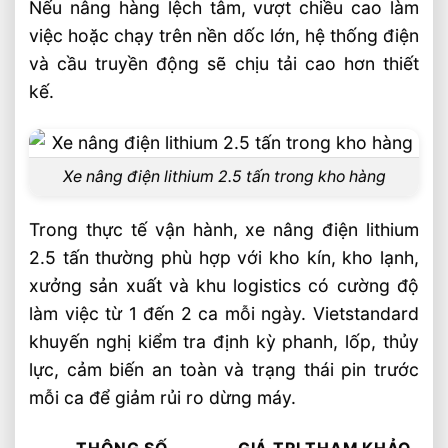
Nếu nâng hàng lệch tâm, vượt chiều cao làm
Câu hỏi thường gặp về xe nâng điện
việc hoặc chạy trên nền dốc lớn, hệ thống điện
lithium 2.5 tấn FAQ
và cầu truyền động sẽ chịu tải cao hơn thiết
Xe nâng điện lithium 2.5 tấn có phù hợp
kế.
làm việc liên tục 2 ca không?
Xe nâng điện lithium 2.5 tấn cần lưu ý gì
khi sạc pin?
Xe nâng điện lithium 2.5 tấn trong kho hàng
Nên chọn xe nâng điện lithium 2.5 tấn
hay xe nâng dầu?
Trong thực tế vận hành, xe nâng điện lithium
2.5 tấn thường phù hợp với kho kín, kho lạnh,
Video: Những Lưu Ý Khi Sử Dụng Xe Nâng
xưởng sản xuất và khu logistics có cường độ
Điện Lithium 2.5 Tấn
làm việc từ 1 đến 2 ca mỗi ngày. Vietstandard
Sản phẩm đề xuất
khuyến nghị kiểm tra định kỳ phanh, lốp, thủy
Liên hệ mua sản phẩm
lực, cảm biến an toàn và trạng thái pin trước
Bài Viết Liên Quan
mỗi ca để giảm rủi ro dừng máy.
Chọn Loại Bánh Xe Nâng Điện Theo Môi