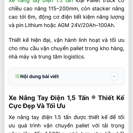
Xe nâng tay điện 1.5 tấn
loại Pallet truck có
chiều cao nâng 115–200mm, còn stacker nâng
cao tới 6m, động cơ điện tiết kiệm năng lượng
và pin Lithium hoặc AGM 24V/20Ah–100Ah.
Thiết kế hiện đại, vận hành linh hoạt và tối ưu
cho nhu cầu vận chuyển pallet trong kho hàng,
nhà máy và trung tâm logistics.
Nội dung bài viết
Xe Nâng Tay Điện 1,5 Tấn ® Thiết Kế Cực
Đẹp Và Tối Ưu
Xe Nâng Tay Điện 1,5 Tấn ® Thiết Kế
Cực Đẹp Và Tối Ưu
Ưu thế vượt trội của xe nâng tay điện so
với những dòng xe nâng khác
Xe nâng tay điện 1.5 tấn được thiết kế để tối
ưu quá trình vận chuyển pallet với tải trọng
Xe nâng tay điện pallet truck EP iMOW