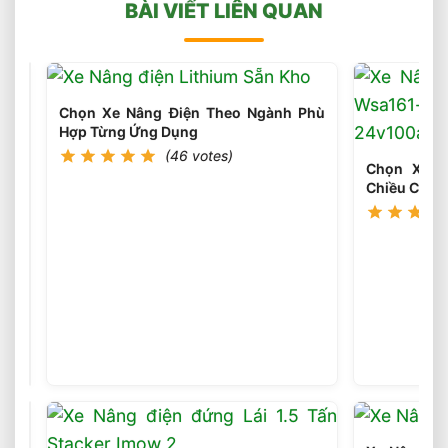
BÀI VIẾT LIÊN QUAN
Chọn Xe Nâng Điện Theo Ngành Phù
Hợp Từng Ứng Dụng
(46 votes)
Chọn Xe N
Chiều Cao 
Chọn
Loại
Bánh
(45
votes)
Xe
Nâng
Điện
Theo
Môi