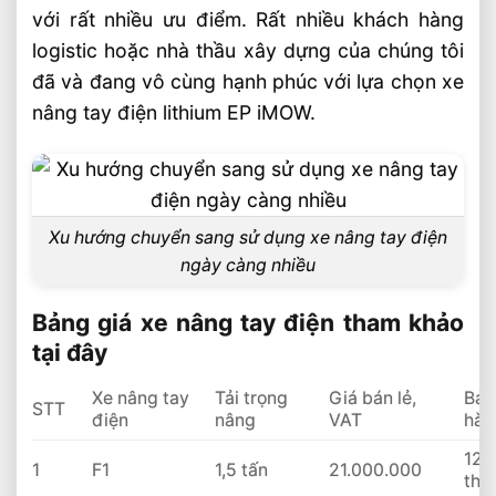
với rất nhiều ưu điểm. Rất nhiều khách hàng
logistic hoặc nhà thầu xây dựng của chúng tôi
đã và đang vô cùng hạnh phúc với lựa chọn xe
nâng tay điện lithium EP iMOW.
Xu hướng chuyển sang sử dụng xe nâng tay điện
ngày càng nhiều
Bảng giá xe nâng tay điện tham khảo
tại đây
Xe nâng tay
Tải trọng
Giá bán lẻ,
Bảo
STT
điện
nâng
VAT
hàn
12
1
F1
1,5 tấn
21.000.000
thá