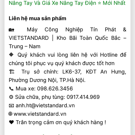
Nâng Tay Và Giá Xe Nâng Tay Điện ⭐️ Mới Nhất
Liên hệ mua sản phẩm
🏡 Máy Công Nghiệp Tín Phát &
VIETSTANDARD | Kho Bãi Toàn Quốc Bắc –
Trung – Nam
🔶 Quý khách vui lòng liên hệ với Hotline để
chúng tôi phục vụ quý khách được tốt hơn
🏗 Trụ sở chính: LK6-37, KĐT An Hưng,
Phường Dương Nội, TP.Hà Nội.
📞 Mua xe: 098.626.3456
⚙️ Sửa chữa, phụ tùng: 0917.414.969
📧 anh.ht@vietstandard.vn
🌐 www.vietstandard.vn
❤️ Trân trọng cảm ơn quý khách hàng !