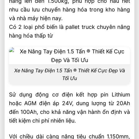
nâng lên đến 1.500kg, phù hợp cho hầu hết
Đặc điểm kỹ thuật xe nâng tay điện EP
nhu cầu lưu chuyển hàng hóa trong kho hàng
Equipment
và nhà máy hiện nay.
Xu hướng chuyển sang sử dụng xe nâng
Có 2 loại phổ biến là pallet truck chuyên nâng
tay điện ngày càng nhiều
hàng hóa thấp từ
Bảng giá xe nâng tay điện tham khảo tại
đây
Một số video xe nâng tay điện STAXX và
EP Equipment
Xe Nâng Tay Điện 1.5 Tấn ® Thiết Kế Cực Đẹp Và
Tối Ưu
Liên hệ mua sản phẩm
Bài Viết Liên Quan
Sử dụng động cơ điện kết hợp pin Lithium
Chọn Loại Bánh Xe Nâng Điện Theo Môi
hoặc AGM điện áp 24V, dung lượng từ 20Ah
Trường Làm Việc Phù Hợp
đến 100Ah, cho khả năng vận hành ổn định và
Chọn Tải Trọng Xe Nâng Điện Theo
tiết kiệm chi phí nhiên liệu.
Trọng Lượng Thực Tế
Chọn Xe Nâng Điện Theo Ngành Phù
Với chiều dài càng nâng tiêu chuẩn 1.150mm,