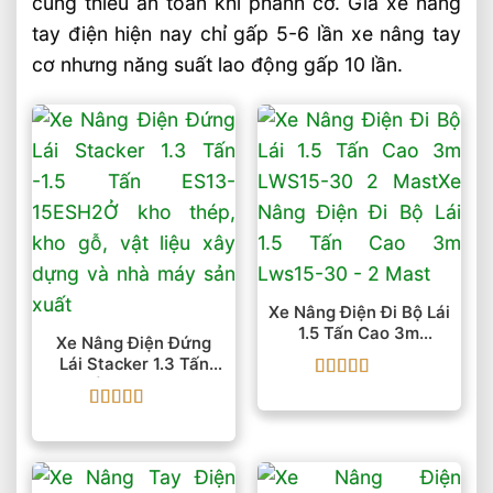
cũng thiếu an toàn khi phanh cơ. Giá xe nâng
tay điện hiện nay chỉ gấp 5-6 lần xe nâng tay
cơ nhưng năng suất lao động gấp 10 lần.
Xe Nâng Điện Đi Bộ Lái
1.5 Tấn Cao 3m
Xe Nâng Điện Đứng
LWS15-30 2 Mast
Lái Stacker 1.3 Tấn
-1.5 Tấn ES13-15ESH2
Được xếp
hạng
5
5 sao
Được xếp
hạng
5
5 sao