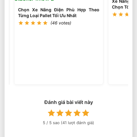
Xe Nâng Điệ
Trường
Chọn Tối Ưu
Làm
Chọn Xe Nâng Điện Phù Hợp Theo
Việc
Từng Loại Pallet Tối Ưu Nhất
Phù
(46 votes)
Hợp
Chọn
Tải
Trọng
(46
votes)
Xe
Nâng
Điện
Theo
Trọng
Lượng
Đánh giá bài viết này
Thực
Tế
5
/ 5 sao (
41
lượt đánh giá)