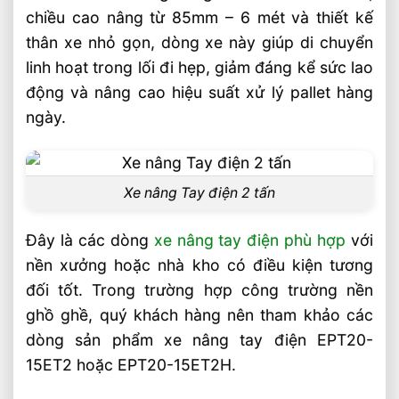
Hợp Từng Ứng Dụng
chiều cao nâng từ 85mm – 6 mét và thiết kế
Chọn Xe Nâng Điện Phù Hợp Theo Từng
thân xe nhỏ gọn, dòng xe này giúp di chuyển
Loại Pallet Tối Ưu Nhất
linh hoạt trong lối đi hẹp, giảm đáng kể sức lao
Chọn Xe Nâng Điện Phù Hợp Theo Chiều
động và nâng cao hiệu suất xử lý pallet hàng
Cao Kệ Hàng Chuẩn Nhất
ngày.
Xe Nâng Điện Reach Truck 1.8 Tấn Lựa
Chọn Tối Ưu Cho Logistics
Xe Nâng Dầu 3.5 Tấn Động Cơ Isuzu Có
Xe nâng Tay điện 2 tấn
Ưu Điểm Gì
Xe Nâng Điện Stacker Đứng Lái 1.5 Tấn
Đây là các dòng
xe nâng tay điện phù hợp
với
Nâng Cao 3–5m Có Đáng Đầu Tư?
nền xưởng hoặc nhà kho có điều kiện tương
đối tốt. Trong trường hợp công trường nền
ghồ ghề, quý khách hàng nên tham khảo các
dòng sản phẩm xe nâng tay điện EPT20-
15ET2 hoặc EPT20-15ET2H.