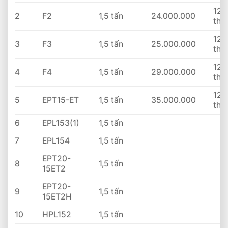
12
2
F2
1,5 tấn
24.000.000
thá
12
3
F3
1,5 tấn
25.000.000
thá
12
4
F4
1,5 tấn
29.000.000
thá
12
5
EPT15-ET
1,5 tấn
35.000.000
thá
6
EPL153(1)
1,5 tấn
7
EPL154
1,5 tấn
EPT20-
8
1,5 tấn
15ET2
EPT20-
9
1,5 tấn
15ET2H
10
HPL152
1,5 tấn