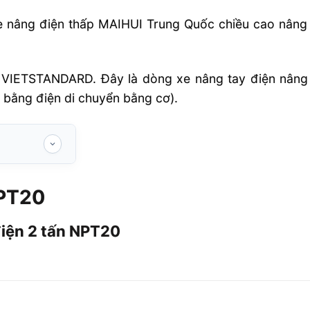
 nâng điện thấp MAIHUI Trung Quốc chiều cao nâng t
n VIETSTANDARD. Đây là dòng xe nâng tay điện nâng h
ạ bằng điện di chuyển bằng cơ).
NPT20
 tấn NPT20
điện 2 tấn NPT20
ấn