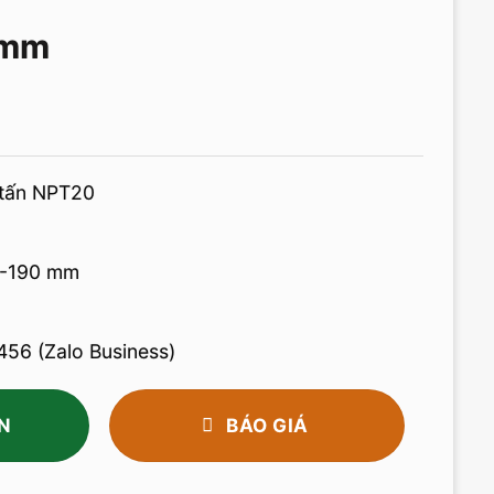
0mm
 tấn NPT20
5-190 mm
56 (Zalo Business)
N
BÁO GIÁ