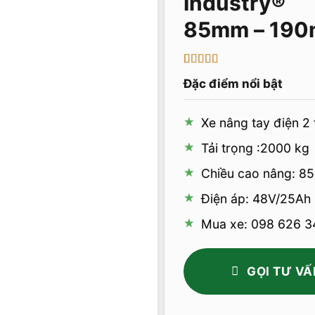
85mm – 19
5
1
trên 5 dựa
Đặc điểm nổi bật
trên
đánh
giá
Xe nâng tay điện 2
Tải trọng :2000 kg
Chiều cao nâng: 8
Điện áp: 48V/25Ah
Mua xe: 098 626 34
GỌI TƯ VẤ