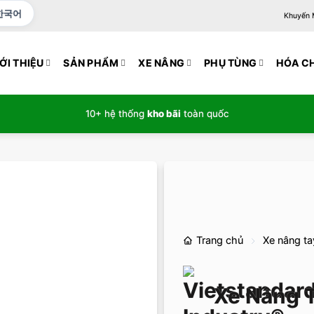
한국어
Khuyến Mạ
ỚI THIỆU
SẢN PHẨM
XE NÂNG
PHỤ TÙNG
HÓA C
10+ hệ thống
kho bãi
toàn quốc
Trang chủ
Xe nâng ta
Xe Nâng T