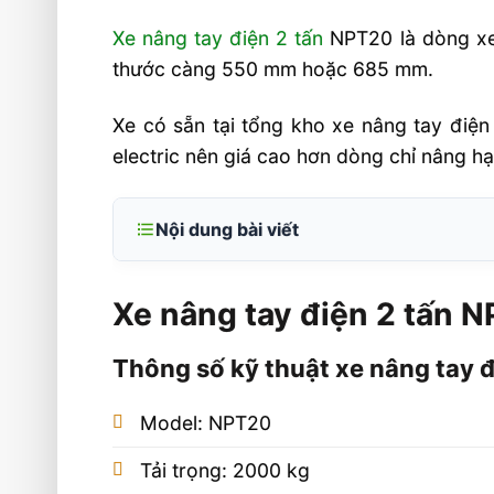
Xe nâng tay điện 2 tấn
NPT20 là dòng xe
thước càng 550 mm hoặc 685 mm.
Xe có sẵn tại tổng kho xe nâng tay điệ
electric nên giá cao hơn dòng chỉ nâng h
Nội dung bài viết
Xe nâng tay điện 2 tấn NPT20
Xe nâng tay điện 2 tấn 
Thông số kỹ thuật xe nâng tay điện 2
Giá xe nâng tay điện 2 tấn NPT20
Thông số kỹ thuật xe nâng tay 
Tư vấn chọn xe nâng tay điện thấp 2 t
Model: NPT20
Tải trọng: 2000 kg