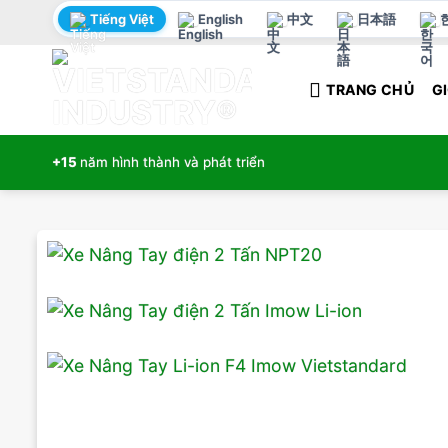
Bỏ
Tiếng Việt
English
中文
日本語
qua
nội
TRANG CHỦ
GI
dung
+15
năm hình thành và phát triển