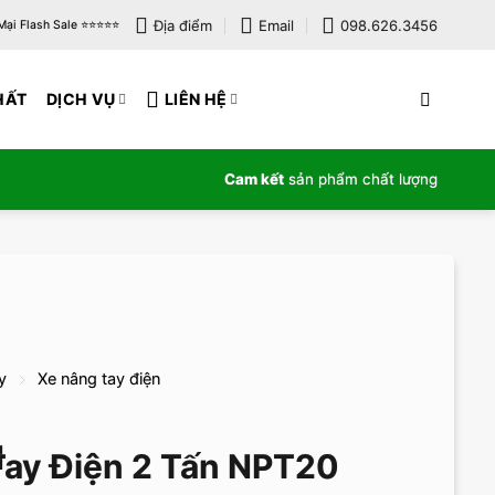
Địa điểm
Email
098.626.3456
i Flash Sale ⭐️⭐️⭐️⭐️⭐️
HẤT
DỊCH VỤ
LIÊN HỆ
Cam kết
sản phẩm chất lượng
y
Xe nâng tay điện
ay Điện 2 Tấn NPT20