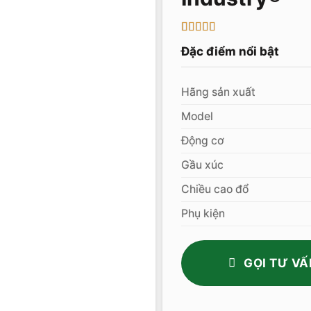
5
1
trên 5 dựa
Đặc điểm nổi bật
trên
đánh
giá
Hãng sản xuất
Model
Động cơ
Gầu xúc
Chiều cao đổ
Phụ kiện
GỌI TƯ VẤ