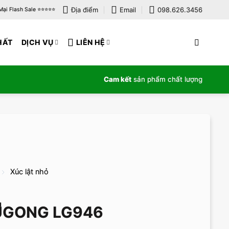
Địa điểm
Email
098.626.3456
i Flash Sale ⭐️⭐️⭐️⭐️⭐️
HẤT
DỊCH VỤ
LIÊN HỆ
Cam kết
sản phẩm chất lượng
Xúc lật nhỏ
LUGONG LG946