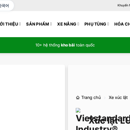
한국어
Khuyến Mạ
ỚI THIỆU
SẢN PHẨM
XE NÂNG
PHỤ TÙNG
HÓA C
10+ hệ thống
kho bãi
toàn quốc
Trang chủ
Xe xúc lật
Xúc lật 