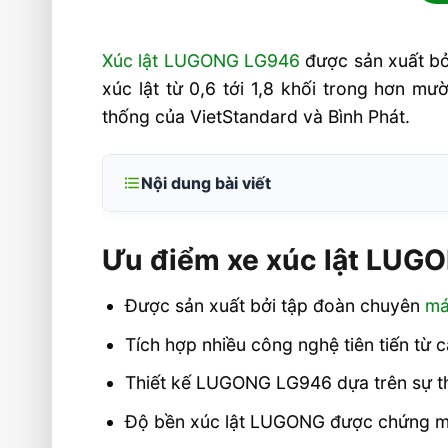
Xúc lật LUGONG LG946
được sản xuất bở
xúc lật từ 0,6 tới 1,8 khối trong hơn m
thống của VietStandard và Bình Phát.
Nội dung bài viết
Ưu điểm xe xúc lật LUGONG LG946
Ưu điểm xe xúc lật LUG
Thông số kỹ thuật xúc lật LUGONG L
Bài viết liên quan xúc lật LUGONG
Được sản xuất bởi tập đoàn chuyên
má
Tại sao nên mua xúc lật LUGONG
Tích hợp nhiều công nghệ tiên tiến từ 
Giới thiệu một số mẫu xúc lật LUGONG 
Thiết kế LUGONG LG946 dựa trên sự th
Các video tham khảo xúc lật LUGONG
Độ bền xúc lật LUGONG được chứng min