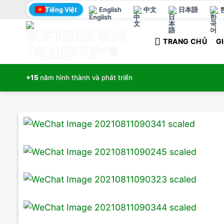
Bỏ
Tiếng Việt
English
中文
日本語
qua
nội
TRANG CHỦ
GI
dung
+15
năm hình thành và phát triển