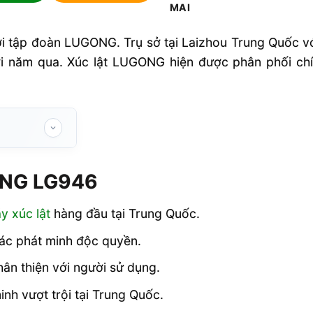
i tập đoàn LUGONG. Trụ sở tại Laizhou Trung Quốc vớ
ười năm qua. Xúc lật LUGONG hiện được phân phối ch
ONG LG946
G946
y xúc lật
hàng đầu tại Trung Quốc.
các phát minh độc quyền.
tại Việt Nam
ân thiện với người sử dụng.
h vượt trội tại Trung Quốc.