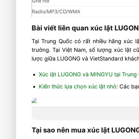
Ghế hơi
Radio/MP3/CD/WMA
Bài viết liên quan xúc lật LUGO
Tại Trung Quốc có rất nhiều hãng xúc lậ
trường. Tại Việt Nam, số lượng xúc lật c
lược giữa LUGONG và VietStandard khách 
Xúc lật LUGONG và MINGYU tại Trung
Kiến thức lựa chọn xúc lật nhỏ
: Các bạ
Tại sao nên mua xúc lật LUGON