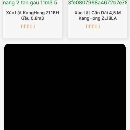
Xúc Lật KangHong ZL16H
Xúc Lật Cần Dài 4,5 M
Gầu 0.8m3
KangHong ZL18LA
Được xếp
Được xếp
hạng
5
5 sao
hạng
5
5 sao