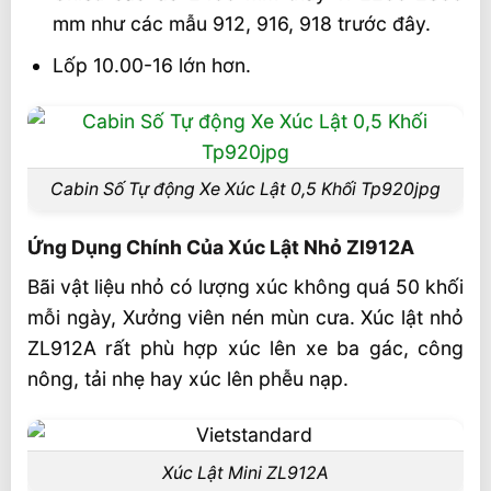
Liên hệ đại lý gần nhất để được tư vấn và
mm như các mẫu 912, 916, 918 trước đây.
bảo hành sản phẩm chính hãng
Lốp 10.00-16 lớn hơn.
Video sản phẩm tại đây
Cabin Số Tự động Xe Xúc Lật 0,5 Khối Tp920jpg
Ứng Dụng Chính Của Xúc Lật Nhỏ Zl912A
Bãi vật liệu nhỏ có lượng xúc không quá 50 khối
mỗi ngày, Xưởng viên nén mùn cưa. Xúc lật nhỏ
ZL912A rất phù hợp xúc lên xe ba gác, công
nông, tải nhẹ hay xúc lên phễu nạp.
Xúc Lật Mini ZL912A