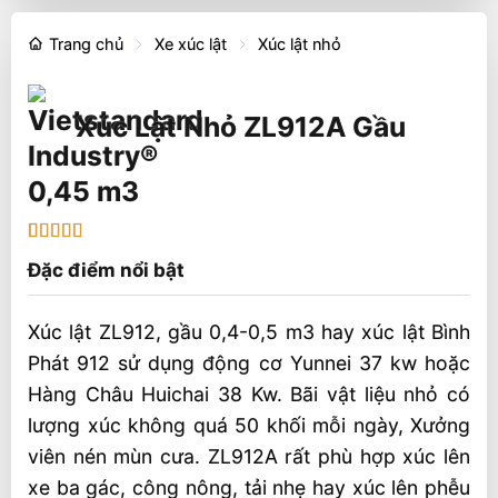
Trang chủ
Xe xúc lật
Xúc lật nhỏ
Xúc Lật Nhỏ ZL912A Gầu
0,45 m3
4.88
8
trên 5
Đặc điểm nổi bật
dựa trên
đánh giá
Xúc lật ZL912, gầu 0,4-0,5 m3 hay xúc lật Bình
Phát 912 sử dụng động cơ Yunnei 37 kw hoặc
Hàng Châu Huichai 38 Kw. Bãi vật liệu nhỏ có
lượng xúc không quá 50 khối mỗi ngày, Xưởng
viên nén mùn cưa. ZL912A rất phù hợp xúc lên
xe ba gác, công nông, tải nhẹ hay xúc lên phễu