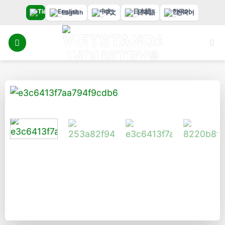
Bỏ
English
中文
日本語
한국어
qua
nội
dung