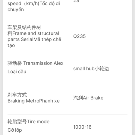
23
speed（km/h)Tốc độ di
chuyển
车架及结构件材
料Frame and structural
Q235
parts SerialMã thép chế
tạo
驱动桥 Transmission Alex
small hub小轮边
Loại cầu
刹车方式
汽刹Air Brake
Braking MetroPhanh xe
轮胎型号Tire mode
1000-16
Cỡ lốp