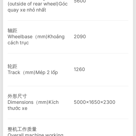
5600
(outside of rear wheel)Góc
quay xe nhỏ nhất
轴距
Wheelbase（mm)Khoảng
2090
cách trục
轮距
1260
Track（mm)Mép 2 lốp
外形尺寸
Dimensions（mm)Kích
5000x1650x2300
thước xe
整机工作质量
Overall machine working