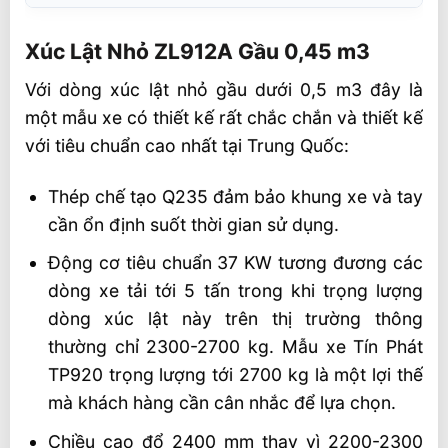
Xúc Lật Nhỏ ZL912A Gầu 0,45 m3
Xúc Lật Nhỏ ZL912A Gầu 0,45 m3
Ứng Dụng Chính Của Xúc Lật Nhỏ Zl912A
Với dòng xúc lật nhỏ gầu dưới 0,5 m3 đây là
Thông Số Cơ Bản Xe Zl912A
một mẫu xe có thiết kế rất chắc chắn và thiết kế
Ưu Điểm Xúc Lật Zl912A ! Nhanh Nhất Và
với tiêu chuẩn cao nhất tại Trung Quốc:
Mạnh Mẽ Nhất
Ưu điểm về cấu tạo
Thép chế tạo Q235 đảm bảo khung xe và tay
cần ổn định suốt thời gian sử dụng.
Ưu điểm về sức nâng
Động cơ tiêu chuẩn 37 KW tương đương các
Ưu điểm về ứng dụng
dòng xe tải tới 5 tấn trong khi trọng lượng
Những Nâng Cấp Của Zl912A So Với 912 !
dòng xúc lật này trên thị trường thông
Đã Khỏe Lại Khỏe Và Đẹp Hơn
thường chỉ 2300-2700 kg. Mẫu xe Tín Phát
Thông số kỹ thuật xúc lật nhỏ 0,5 m3 số
TP920 trọng lượng tới 2700 kg là một lợi thế
tự động
mà khách hàng cần cân nhắc để lựa chọn.
Tư vấn phụ tùng sửa chữa và giá xe
Chiều cao đổ 2400 mm thay vì 2200-2300