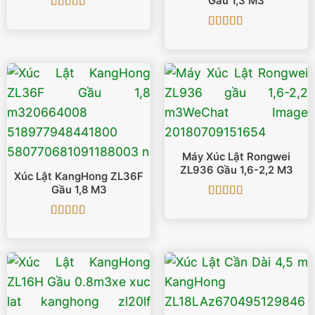
Gầu 1,3 M3
Được xếp
hạng
5
5 sao
Được xếp
hạng
5
5 sao
Máy Xúc Lật Rongwei
ZL936 Gầu 1,6-2,2 M3
Xúc Lật KangHong ZL36F
Gầu 1,8 M3
Được xếp
hạng
5
5 sao
Được xếp
hạng
5
5 sao