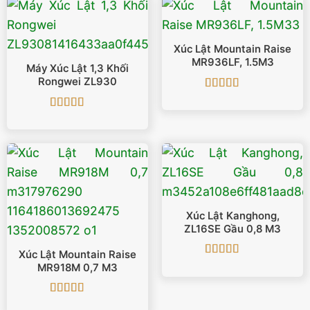
Xúc Lật Mountain Raise
MR936LF, 1.5M3
Máy Xúc Lật 1,3 Khối
Rongwei ZL930
Được xếp
hạng
5
5 sao
Được xếp
hạng
5
5 sao
Xúc Lật Kanghong,
ZL16SE Gầu 0,8 M3
Xúc Lật Mountain Raise
Được xếp
MR918M 0,7 M3
hạng
5
5 sao
Được xếp