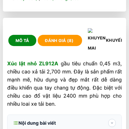
KHUYẾN M
MÔ TẢ
ĐÁNH GIÁ (8)
Xúc lật nhỏ ZL912A
gầu tiêu chuẩn 0,45 m3,
chiều cao xả tải 2,700 mm. Đây là sản phẩm rất
mạnh mẽ, hữu dụng và đẹp mắt rất dễ dàng
điều khiển qua tay chang tự động. Đặc biệt với
chiều cao đổ vật liệu 2400 mm phù hợp cho
nhiều loai xe tải ben.
Nội dung bài viết