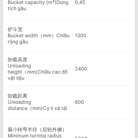
Bucket capacity (m³)Dung
0,45
tích gầu
铲斗宽
Bucket width（mm）Chiều
1300
rộng gầu
卸载高度
Unloading
2400
height（mm)Chiều cao đổ
vật liệu
卸载距离
Unloading
600
distance（mm)Cự li xả tải
最小转弯半径（后轮外侧）
Minimum turning radius