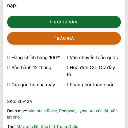
nạp.
GỌI TƯ VẤN
BÁO GIÁ
Hàng chính hãng 100%
Vận chuyển toàn quốc
Bảo hành 12 tháng
Hóa đơn CO, CQ đầy
đủ
Giá gốc tại nhà máy
Phân phối toàn quốc
SKU:
ZL912A
Danh mục:
Mountain Raise, Rongwei, Lyme
,
Xe xúc lật
,
Xúc
lật nhỏ
Thẻ:
Máy xúc lật
,
Xúc Lật Trung Quốc