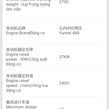
2700
weight（kg)Trọng lượng
làm việc
发动机品牌
云内490增压
Engine BrandĐộng cơ
Yunnei 490
发动机额定功率
Engine rated
37KW
power（KW)Công suất
động cơ
发动机额定转速
Engine rated
2400
speed（r/min)Vòng tua
động cơ
最高设计车速
Maximum design