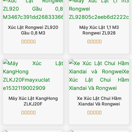
Xúc Lật Rongwei ZL920
Máy Xúc Lật 1,1 M3
Gầu 0,8 M3
Rongwei ZL928
Được xếp
Được xếp
hạng
5
5 sao
hạng
4.75
5
sao
Máy Xúc Lật KangHong
Xe Xúc Lật Chui Hầm
ZLKJ20F
Xiandai Và Rongwei
Được xếp
Được xếp
hạng
5
5 sao
hạng
4.67
5
sao