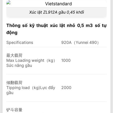
Xúc lật ZL912A gầu 0,45 khối
Thông số kỹ thuật xúc lật nhỏ 0,5 m3 số tự
động
Specifications
920A（Yunnei 490）
最大载荷
Max Loading weight（kg）
1000
Sức nâng gầu
倾翻载荷
Tipping load（kg)Lực đẩy
2000
gầu
铲斗容量