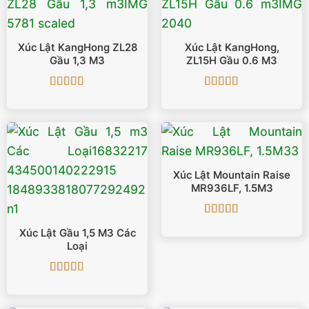
Xúc Lật KangHong ZL28
Xúc Lật KangHong,
Gầu 1,3 M3
ZL15H Gầu 0.6 M3
Được xếp
Được xếp
hạng
5
5 sao
hạng
5
5 sao
Xúc Lật Mountain Raise
MR936LF, 1.5M3
Được xếp
Xúc Lật Gầu 1,5 M3 Các
hạng
5
5 sao
Loại
Được xếp
hạng
5
5 sao