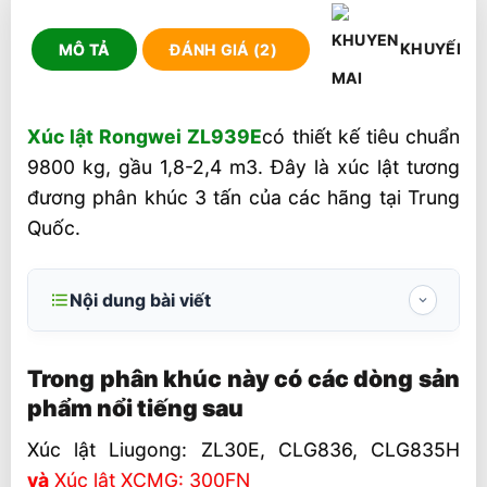
KHUYẾN M
MÔ TẢ
ĐÁNH GIÁ (2)
Xúc lật Rongwei ZL939E
có thiết kế tiêu chuẩn
9800 kg, gầu 1,8-2,4 m3. Đây là xúc lật tương
đương phân khúc 3 tấn của các hãng tại Trung
Quốc.
Nội dung bài viết
Trong phân khúc này có các dòng sản
phẩm nổi tiếng sau
Trong phân khúc này có các dòng sản
phẩm nổi tiếng sau
Gầu xúc lật Rongwei ZL939E
Xúc lật Liugong: ZL30E, CLG836, CLG835H
Cabin xe Rongwei ZL939E
và
Xúc lật XCMG: 300FN