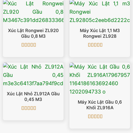
Xúc Lật Rongwei ZL920
Máy Xúc Lật 1,1 M3
Gầu 0,8 M3
Rongwei ZL928
Được xếp
Được xếp
hạng
5
5 sao
hạng
4.75
5
sao
Xúc Lật Nhỏ ZL912A Gầu
0,45 M3
Máy Xúc Lật Gầu 0,6
Khối ZL916A
Được xếp
hạng
4.88
5
Được xếp
sao
hạng
5
5 sao