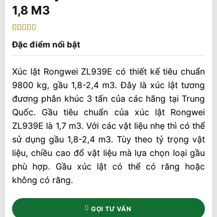
1,8 M3
5
2
trên 5 dựa
Đặc điểm nổi bật
trên
đánh
giá
Xúc lật Rongwei ZL939E có thiết kế tiêu chuẩn
9800 kg, gầu 1,8-2,4 m3. Đây là xúc lật tương
đương phân khúc 3 tấn của các hãng tại Trung
Quốc. Gầu tiêu chuẩn của xúc lật Rongwei
ZL939E là 1,7 m3. Với các vật liệu nhẹ thì có thể
sử dụng gầu 1,8-2,4 m3. Tùy theo tỷ trọng vật
liệu, chiều cao đổ vật liệu mà lựa chọn loại gầu
phù hợp. Gầu xúc lật có thể có răng hoặc
không có răng.
GỌI TƯ VẤN