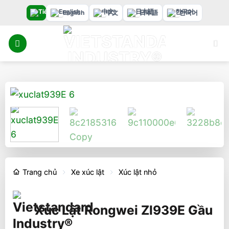
Bỏ
English
中文
日本語
한국어
qua
nội
dung
Trang chủ
Xe xúc lật
Xúc lật nhỏ
Xúc Lật Rongwei Zl939E Gầu