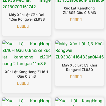
Xúc Lật Kanghong,
ZL16SE Gầu 0,8 M3
Máy Xúc Lật Cần Dài
4,5m Rongwei ZL938
Được xếp
hạng
5
5 sao
Được xếp
hạng
5
5 sao
Máy Xúc Lật 1,3 Khối
Rongwei ZL930
Xúc Lật KangHong ZL16H
Gầu 0.8m3
Được xếp
hạng
5
5 sao
Được xếp
hạng
5
5 sao