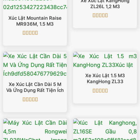
Xe Xúc Lật KangHong
ZL26L 1,2 M3
Xúc Lật Mountain Raise
Được xếp
MR936M, 1.5 M3
hạng
5
5 sao
Được xếp
hạng
5
5 sao
Xe Xúc Lật 1.5 M3
KangHong ZL33
Xe Xúc Lật Cần Dài 5 M
Và Ứng Dụng Rất Tiện Ích
Được xếp
hạng
4.5
5
Được xếp
sao
hạng
5
5 sao