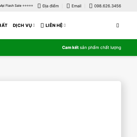
Địa điểm
Email
098.626.3456
i Flash Sale ⭐️⭐️⭐️⭐️⭐️
HẤT
DỊCH VỤ
LIÊN HỆ
Cam kết
sản phẩm chất lượng