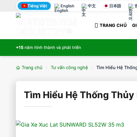
Bỏ
Tiếng Việt
English
中文
日本語
qua
nội
TRANG CHỦ
GI
dung
+15
năm hình thành và phát triển
Trang chủ
Tư vấn công nghệ
Tìm Hiểu Hệ Thống
Tìm Hiểu Hệ Thống Thủy