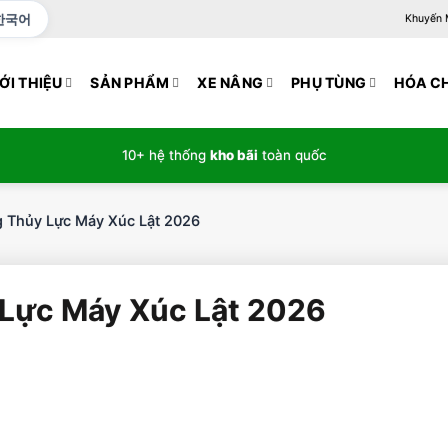
한국어
Khuyến Mạ
ỚI THIỆU
SẢN PHẨM
XE NÂNG
PHỤ TÙNG
HÓA C
10+ hệ thống
kho bãi
toàn quốc
 Thủy Lực Máy Xúc Lật 2026
 Lực Máy Xúc Lật 2026