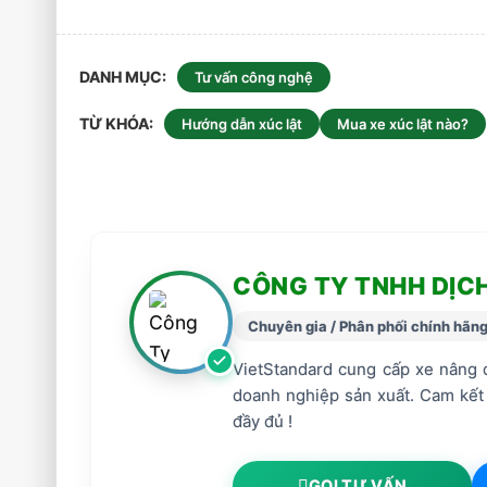
DANH MỤC
Tư vấn công nghệ
TỪ KHÓA
Hướng dẫn xúc lật
Mua xe xúc lật nào?
CÔNG TY TNHH DỊC
Chuyên gia / Phân phối chính hãn
VietStandard cung cấp xe nâng d
doanh nghiệp sản xuất. Cam kết
đầy đủ !
GỌI TƯ VẤN