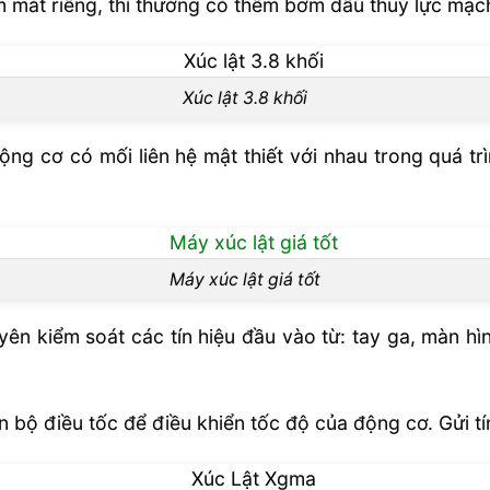
 mát riêng, thì thường có thêm bơm dầu thuỷ lực mạch
Xúc lật 3.8 khối
ộng cơ có mối liên hệ mật thiết với nhau trong quá tr
Máy xúc lật giá tốt
yên kiểm soát các tín hiệu đầu vào từ: tay ga, màn hì
 bộ điều tốc để điều khiển tốc độ của động cơ. Gửi tín 