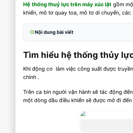
Hệ thống thuỷ lực trên máy xúc lật
gồm một 
khiển, mô tơ quay toa, mô tơ di chuyển, các 
Nội dung bài viết
Tìm hiểu hệ thống thủy lực máy xúc lật
Tìm hiểu hệ thống thủy lực
Bơm thủy lực và sự điều khiển tốc độ độ
Video xe xúc lật
Khi động cơ làm việc công suất được truyền
Liên hệ mua sản phẩm
chính .
Trên ca bin người vận hành sẽ tác động đến 
một dòng dầu điều khiển sẽ được mở đi đến