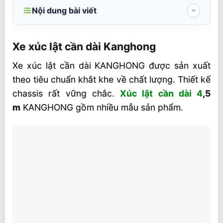
Nội dung bài viết
Xe xúc lật cần dài Kanghong
Xe xúc lật cần dài Kanghong
Ứng dụng của máy xúc lật cần dài
Xe xúc lật cần dài KANGHONG được sản xuất
Ưu điểm khác biệt xe xúc lật cần dài
theo tiêu chuẩn khắt khe về chất lượng. Thiết kế
KangHong
chassis rất vững chắc.
Xúc lật cần dài 4
,5
Thông số kỹ thuật xúc lật cần dài
m
KANGHONG gồm nhiều mẫu sản phẩm.
Kanghong ZL18LA
Máy xúc lật cần dài Rongwei tại Việt Nam
Ưu điểm xúc lật cần dài Rongwei
Xúc lật cần dài LUGONG
Xúc lật cần dài Tín Phát LOADER
Liên hệ mua hàng và bài viết liên quan xúc
lật cần dài