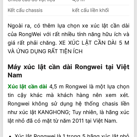
Kết cấu chassis
kết cấu liền khối
Ngoài ra, có thêm lựa chọn xe xúc lật cần dài
của RongWei với rất nhiều tính năng hữu ích và
giá rất phải chăng. XE XÚC LẬT CẦN DÀI 5 M
VÀ ỨNG DỤNG RẤT TIỆN ÍCH
Máy xúc lật cần dài Rongwei tại Việt
Nam
Xúc lật cần dài
4,5 m Rongwei là một lựa chọn
tin cậy khác mà khách hàng nên xem xét.
Rongwei không sử dụng hệ thống chasis liền
như xúc lật KANGHONG; Tuy nhiên, là hãng xúc
lật nhỏ đã có mặt từ năm 2011 tại Việt Nam.
Xúc lật Rongwei là 1 trong 5 hãng xúc lật nhỏ