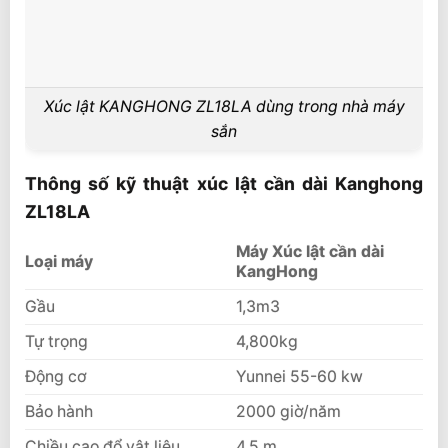
Xúc lật KANGHONG ZL18LA dùng trong nhà máy
sắn
Thông số kỹ thuật xúc lật cần dài Kanghong
ZL18LA
Máy Xúc lật cần dài
Loại máy
KangHong
Gầu
1,3m3
Tự trọng
4,800kg
Động cơ
Yunnei 55-60 kw
Bảo hành
2000 giờ/năm
Chiều cao đổ vật liệu
4,5 m