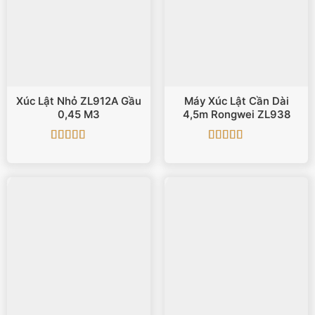
Xúc Lật Nhỏ ZL912A Gầu
Máy Xúc Lật Cần Dài
0,45 M3
4,5m Rongwei ZL938
Được xếp
Được xếp
hạng
4.88
5
hạng
5
5 sao
sao