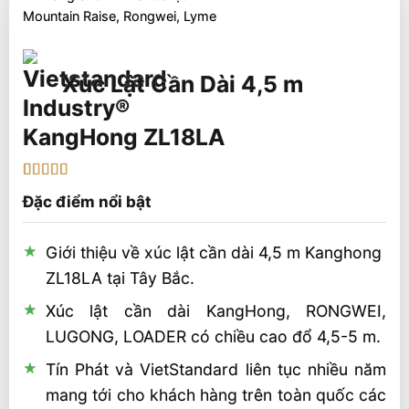
Mountain Raise, Rongwei, Lyme
Xúc Lật Cần Dài 4,5 m
KangHong ZL18LA
5
2
trên 5 dựa
Đặc điểm nổi bật
trên
đánh
giá
Giới thiệu về xúc lật cần dài 4,5 m Kanghong
ZL18LA tại Tây Bắc.
Xúc lật cần dài KangHong, RONGWEI,
LUGONG, LOADER có chiều cao đổ 4,5-5 m.
Tín Phát và VietStandard liên tục nhiều năm
mang tới cho khách hàng trên toàn quốc các