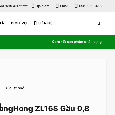
Địa điểm
Email
098.626.3456
i Flash Sale ⭐️⭐️⭐️⭐️⭐️
HẤT
DỊCH VỤ
LIÊN HỆ
Cam kết
sản phẩm chất lượng
Xúc lật nhỏ
angHong ZL16S Gầu 0,8