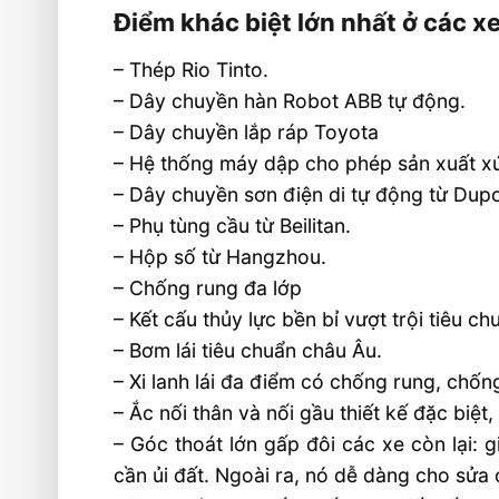
Điểm khác biệt lớn nhất ở các xe
– Thép Rio Tinto.
– Dây chuyền hàn Robot ABB tự động.
– Dây chuyền lắp ráp Toyota
– Hệ thống máy dập cho phép sản xuất xúc 
– Dây chuyền sơn điện di tự động từ Dupo
– Phụ tùng cầu từ Beilitan.
– Hộp số từ Hangzhou.
– Chống rung đa lớp
– Kết cấu thủy lực bền bỉ vượt trội tiêu c
– Bơm lái tiêu chuẩn châu Âu.
– Xi lanh lái đa điểm có chống rung, chốn
– Ắc nối thân và nối gầu thiết kế đặc biệt,
– Góc thoát lớn gấp đôi các xe còn lại: 
cần ủi đất. Ngoài ra, nó dễ dàng cho sửa 