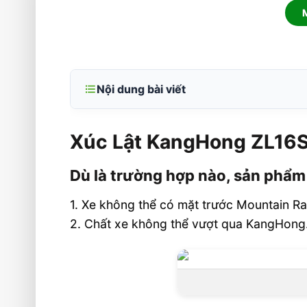
Nội dung bài viết
Xúc Lật KangHong ZL16S Gầu 0,8 m3
Xúc Lật KangHong ZL16S
Dù là trường hợp nào, sản phẩm c
không thể vượt qua 2 điểm quan trọng
Dù là trường hợp nào, sản phẩm
Điểm khác biệt lớn nhất ở các xe xúc
so với phần còn lại là:
1. Xe không thể có mặt trước Mountain Ra
2. Chất xe không thể vượt qua KangHong
Thông số Xúc Lật KangHong ZL16S G
Video sản phẩm