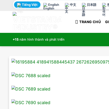
Bỏ
Tiếng Việt
English
中文
日本語
qua
nội
TRANG CHỦ
GI
dung
+15
năm hình thành và phát triển