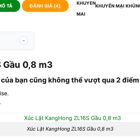
MÔ TẢ
ĐÁNH GIÁ (4)
KHUYẾN MẠI KHỦN
 Gầu 0,8 m3
ủa bạn cũng
 của bạn cũng không thể vượt qua 2 điểm
 lật KangHong
ise.
.
ầu 0,8 m3
Xúc Lật KangHong ZL16S Gầu 0,8 m3