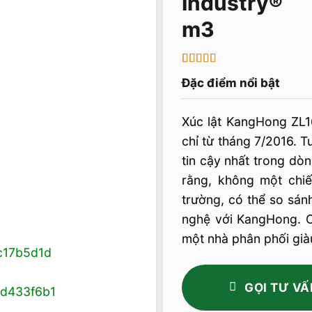
m3
5
4
trên 5 dựa
Đặc điểm nổi bật
trên
đánh
giá
Xúc lật KangHong ZL1
chỉ từ tháng 7/2016. 
tin cậy nhất trong dò
rằng, không một chiế
trường, có thể so sá
nghệ với KangHong. 
một nhà phân phối già
GỌI TƯ VẤ