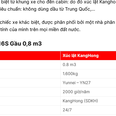
 biệt từ khung xe cho đến cabin: do đó xúc lật Kangho
 tiêu chuẩn: không dùng dầu từ Trung Quốc,…
 chiếc xe khác biệt, được phân phối bởi một nhà phân
ính của mình trên mọi miền đất nước.
16S Gầu 0,8 m3
Xúc lật KangHong
0.8 m3
1.600kg
Yunnei – YN27
2000 giờ/năm
KangHong (SDKH)
24/7