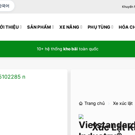
한국어
Khuyến Mạ
ỚI THIỆU
SẢN PHẨM
XE NÂNG
PHỤ TÙNG
HÓA C
10+ hệ thống
kho bãi
toàn quốc
Trang chủ
Xe xúc lật
Xúc Lật K