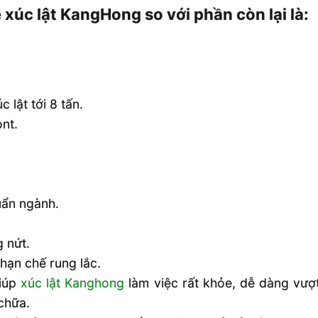
 xúc lật KangHong so với phần còn lại là:
lật tới 8 tấn.
nt.
huẩn ngành.
g nứt.
 hạn chế rung lắc.
giúp
xúc lật Kanghong
làm việc rất khỏe, dễ dàng vượt 
chữa.