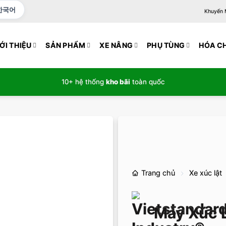
한국어
Khuyến Mạ
ỚI THIỆU
SẢN PHẨM
XE NÂNG
PHỤ TÙNG
HÓA C
10+ hệ thống
kho bãi
toàn quốc
Trang chủ
Xe xúc lật
Máy Xúc L