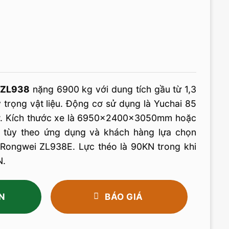
 ZL938
nặng 6900 kg với dung tích gầu từ 1,3
ỷ trọng vật liệu. Động cơ sử dụng là Yuchai 85
w. Kích thước xe là 6950×2400×3050mm hoặc
ùy theo ứng dụng và khách hàng lựa chọn
Rongwei ZL938E. Lực théo là 90KN trong khi
N.
N
BÁO GIÁ