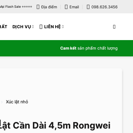
Địa điểm
Email
098.626.3456
i Flash Sale ⭐️⭐️⭐️⭐️⭐️
HẤT
DỊCH VỤ
LIÊN HỆ
Cam kết
sản phẩm chất lượng
Xúc lật nhỏ
ật Cần Dài 4,5m Rongwei