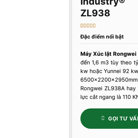
ZL938
5
4
trên 5 dựa
Đặc điểm nổi bật
trên
đánh
giá
Máy Xúc lật Rongwei
đến 1,6 m3 tùy theo t
kw hoặc Yunnei 92 k
6500×2200×2950mm t
Rongwei ZL938A hay 
lực cắt ngang là 110 K
GỌI TƯ VẤ