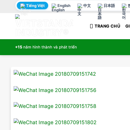
Bỏ
Tiếng Việt
English
中文
日本語
qua
nội
TRANG CHỦ
GI
dung
+15
năm hình thành và phát triển