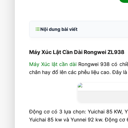
Nội dung bài viết
Máy Xúc Lật Cần Dài Rongwei ZL938
Khách hàng lựa chọn ?
Máy Xúc Lật Cần Dài Rongwei ZL938
Hệ Thống Phanh
Máy Xúc lật cần dài
Rongwei 938 có chiều 
Cabin xe Rongwei
chân hay đổ lên các phễu liệu cao. Đây là
Video Máy Xúc Lật Cần Dài 4,5m Ron
Động cơ có 3 lựa chọn: Yuichai 85 KW, Y
Yuichai 85 kw và Yunnei 92 kw. Động cơ 