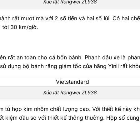
Xúc lật Rongwei ZL938
ành rất mượt mà với 2 số tiến và hai số lùi. Có hai ch
 tới 30 km/giờ.
nén rất an toàn cho cả bốn bánh. Phanh đậu xe là phan
sử dụng bộ bánh răng giảm tốc của hãng Yinli rất khỏe
Xúc lật Rongwei ZL938
m từ hợp kim nhôm chất lượng cao. Với thiết kế này khả
iết kiệm dầu so với thiết kế thông thường. Hộp số cũng