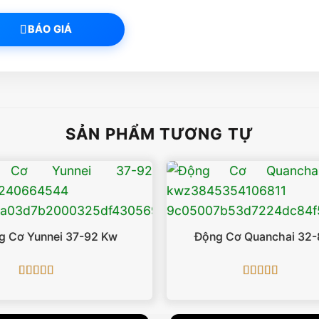
BÁO GIÁ
SẢN PHẨM TƯƠNG TỰ
g Cơ Yunnei 37-92 Kw
Động Cơ Quanchai 32-
Được xếp
Được xếp
hạng
5
5 sao
hạng
5
5 sao