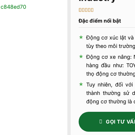
5
1
trên 5 dựa
Đặc điểm nổi bật
trên
đánh
giá
Động cơ xúc lật và
tùy theo môi trườn
Động cơ xe nâng: N
hàng đầu như: TOY
thọ động cơ thườn
Tuy nhiên, đối vớ
thành thường sử d
động cơ thường là 
GỌI TƯ VẤ