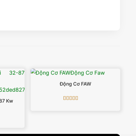
Động Cơ FAW
87 Kw
Được xếp
hạng
5
5 sao