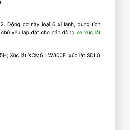
G
 Động cơ này loại 6 xi lanh, dung tích
ỉ, chủ yếu lắp đặt cho các dòng
xe xúc lật
35H; Xúc lật XCMG LW300F, xúc lật SDLG