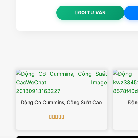
GỌI TƯ VẤN
Động Cơ Cummins, Công Suất Cao
Độn
Được xếp
hạng
5
5 sao