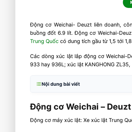
Động cơ Weichai- Deuzt liên doanh, cô
buồng đốt 6.9 lít. Động cơ Weichai-Deuz
Trung Quốc
có dung tích gầu từ 1,5 tới 1,
Các dòng xúc lật lắp động cơ Weichai-
933 hay 936L; xúc lật KANGHONG ZL35, Z
Nội dung bài viết
Động cơ Weichai – Deuzt
Động cơ Weichai – Deuzt
Sửa chữa và cung cấp mới
Động cơ máy xúc lật: Xe xúc lật Trung Q