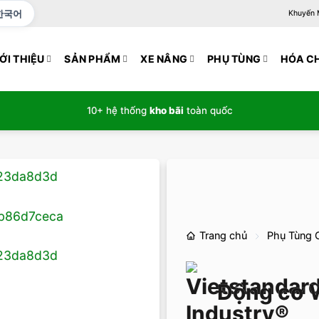
한국어
Khuyến Mạ
ỚI THIỆU
SẢN PHẨM
XE NÂNG
PHỤ TÙNG
HÓA C
10+ hệ thống
kho bãi
toàn quốc
Trang chủ
Phụ Tùng 
Động cơ W