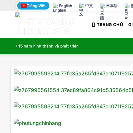
Bỏ
Tiếng Việt
English
中文
日本語
qua
nội
TRANG CHỦ
GI
dung
+15
năm hình thành và phát triển