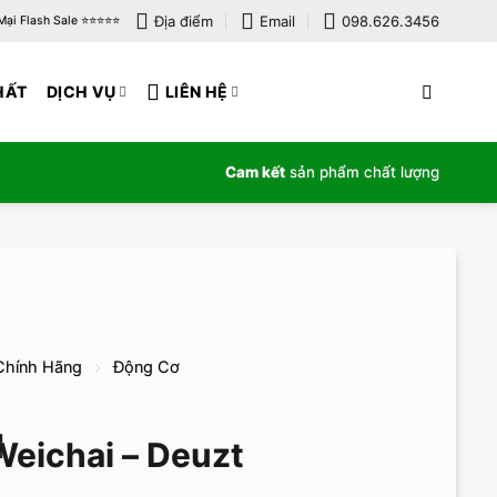
Địa điểm
Email
098.626.3456
i Flash Sale ⭐️⭐️⭐️⭐️⭐️
HẤT
DỊCH VỤ
LIÊN HỆ
Cam kết
sản phẩm chất lượng
Chính Hãng
Động Cơ
eichai – Deuzt