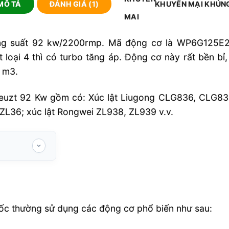
MÔ TẢ
ĐÁNH GIÁ (1)
KHUYẾN MẠI KHỦN
ng suất 92 kw/2200rmp. Mã động cơ là WP6G125E22.
t loại 4 thì có turbo tăng áp. Động cơ này rất bền b
8 m3.
Deuzt 92 Kw gồm có: Xúc lật Liugong CLG836, CLG8
L36; xúc lật Rongwei ZL938, ZL939 v.v.
uốc thường sử dụng các động cơ phổ biến như sau: