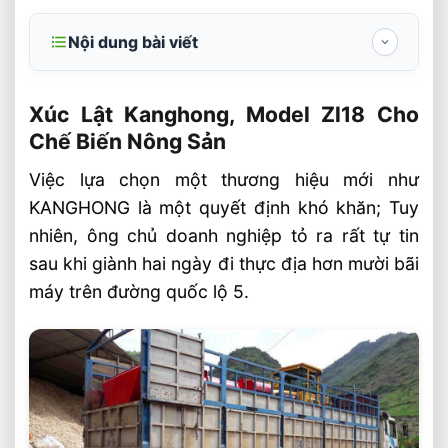
Nội dung bài viết
Xúc Lật Kanghong, Model Zl18 Cho Chế
Biến Nông Sản
Xúc Lật Kanghong, Model Zl18 Cho
Chế Biến Nông Sản
Model ZL18 cho chế biến nông sản
Việc lựa chọn một thương hiệu mới như
Liên hệ mua sản phẩm
KANGHONG là một quyết định khó khăn; Tuy
Bài Viết Liên Quan
nhiên, ông chủ doanh nghiệp tỏ ra rất tự tin
Chọn Loại Bánh Xe Nâng Điện Theo Môi
sau khi giành hai ngày đi thực địa hơn mười bãi
Trường Làm Việc Phù Hợp
máy trên đường quốc lộ 5.
Chọn Tải Trọng Xe Nâng Điện Theo
Trọng Lượng Thực Tế
Chọn Xe Nâng Điện Theo Ngành Phù
Hợp Từng Ứng Dụng
Chọn Xe Nâng Điện Phù Hợp Theo Từng
Loại Pallet Tối Ưu Nhất