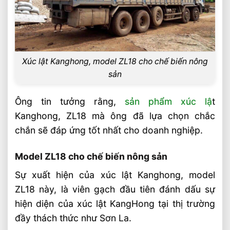
Chọn Xe Nâng Điện Phù Hợp Theo Chiều
Cao Kệ Hàng Chuẩn Nhất
Xe Nâng Điện Reach Truck 1.8 Tấn Lựa
Chọn Tối Ưu Cho Logistics
Xúc lật Kanghong, model ZL18 cho chế biến nông
Xe Nâng Dầu 3.5 Tấn Động Cơ Isuzu Có
sản
Ưu Điểm Gì
Xe Nâng Điện Stacker Đứng Lái 1.5 Tấn
Ông tin tưởng rằng,
sản phẩm xúc lậ
t
Nâng Cao 3–5m Có Đáng Đầu Tư?
Kanghong, ZL18 mà ông đã lựa chọn chắc
chắn sẽ đáp ứng tốt nhất cho doanh nghiệp.
Model ZL18 cho chế biến nông sản
Sự xuất hiện của xúc lật Kanghong, model
ZL18 này, là viên gạch đầu tiên đánh dấu sự
hiện diện của xúc lật KangHong tại thị trường
đầy thách thức như Sơn La.