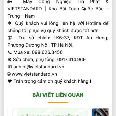
🏡 Máy Công Nghiệp Tín Phát &
VIETSTANDARD | Kho Bãi Toàn Quốc Bắc –
Trung – Nam
🔶 Quý khách vui lòng liên hệ với Hotline để
chúng tôi phục vụ quý khách được tốt hơn
🏗 Trụ sở chính: LK6-37, KĐT An Hưng,
Phường Dương Nội, TP.Hà Nội.
📞 Mua xe: 098.626.3456
⚙️ Sửa chữa, phụ tùng: 0917.414.969
📧 anh.ht@vietstandard.vn
🌐 www.vietstandard.vn
❤️ Trân trọng cảm ơn quý khách hàng !
BÀI VIẾT LIÊN QUAN
Chọn