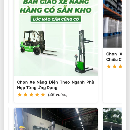
Loại
Bánh
(45
votes)
Xe
Nâng
Điện
Theo
Môi
Trường
Làm
Việc
Chọn Xe N
Phù
Chiều Cao 
Hợp
Chọn Xe Nâng Điện Theo Ngành Phù
Hợp Từng Ứng Dụng
(46 votes)
Chọn
Tải
Trọng
(46
votes)