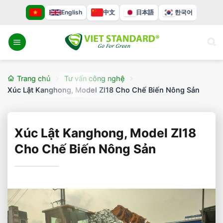
Bỏ
English
中文
日本語
한국어
qua
nội
dung
Trang chủ
Tư vấn công nghệ
Xúc Lật Kanghong, Model Zl18 Cho Chế Biến Nông Sản
Xúc Lật Kanghong, Model Zl18
Cho Chế Biến Nông Sản