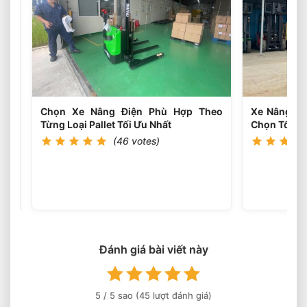
Xe
Nâng
Điện
Theo
Trọng
Lượng
Thực
Tế
Chọn Xe Nâng Điện Phù Hợp Theo
Xe Nâng Điệ
Từng Loại Pallet Tối Ưu Nhất
Chọn Tối Ưu
(46 votes)
Đánh giá bài viết này
5
/ 5 sao (
45
lượt đánh giá)