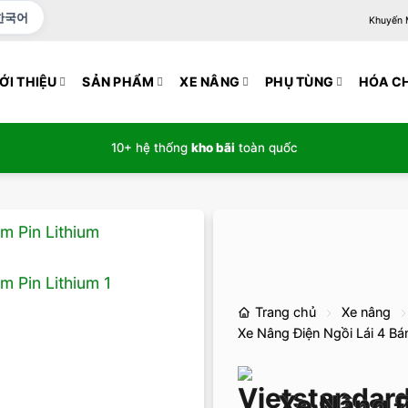
한국어
Khuyến Mạ
ỚI THIỆU
SẢN PHẨM
XE NÂNG
PHỤ TÙNG
HÓA C
10+ hệ thống
kho bãi
toàn quốc
Trang chủ
Xe nâng
Xe Nâng Điện Ngồi Lái 4 Bá
Xe Nâng Đ