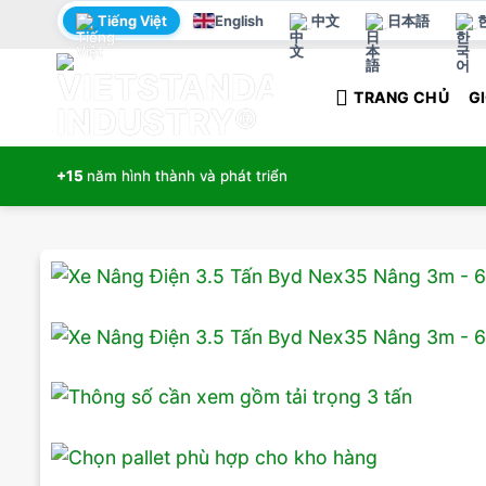
Bỏ
Tiếng Việt
English
中文
日本語
qua
nội
TRANG CHỦ
GI
dung
+15
năm hình thành và phát triển