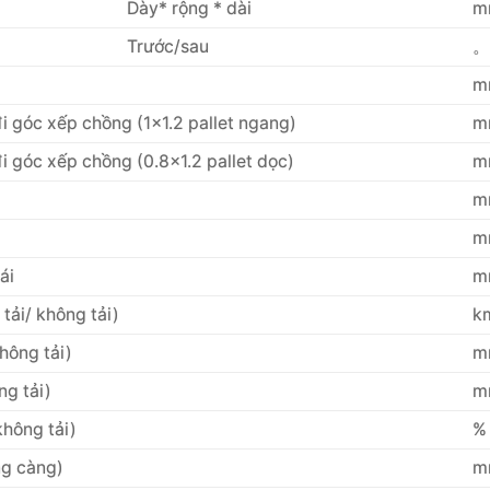
Dày* rộng * dài
m
Trước/sau
。
m
đi góc xếp chồng (1×1.2 pallet ngang)
m
đi góc xếp chồng (0.8×1.2 pallet dọc)
m
m
m
ái
m
 tải/ không tải)
k
không tải)
m
ng tải)
m
không tải)
%
ng càng)
m