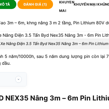
MÔ TẢ
ĐÁNH GIÁ (1)
KHUYẾN MẠI KHỦN
o 3m – 6m, khng nâng 3 m 2 tầng, Pin Lithium 80V 
Xe Nâng Điện 3.5 Tấn Byd Nex35 Nâng 3m – 6m Pin Lithium
h 5 năm/10000h, sau 5 năm dung lượng pin còn lại 75
g dầu.
âng 3m – 6m
YD NEX35 Nâng 3m – 6m Pin Lith