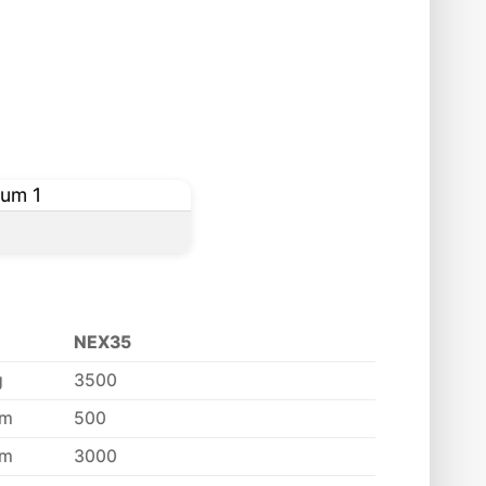
NEX35
g
3500
m
500
m
3000