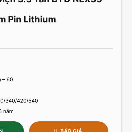
m Pin Lithium
 – 60
70/340/420/540
 5 năm
N
BÁO GIÁ