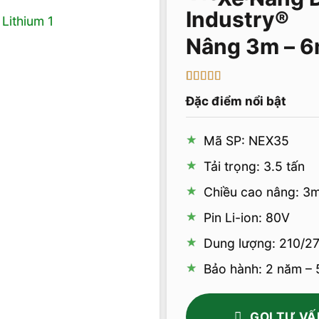
Nâng 3m – 6
5
1
trên 5 dựa
Đặc điểm nổi bật
trên
đánh
giá
Mã SP: NEX35
Tải trọng: 3.5 tấn
Chiều cao nâng: 3m
Pin Li-ion: 80V
Dung lượng: 210/2
Bảo hành: 2 năm –
GỌI TƯ VẤ