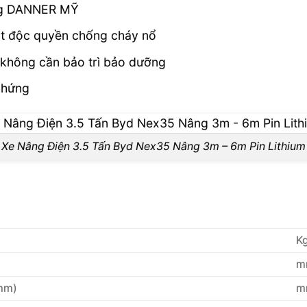
ộng DANNER MỸ
ắt độc quyền chống cháy nổ
 không cần bảo trì bảo dưỡng
chứng
Xe Nâng Điện 3.5 Tấn Byd Nex35 Nâng 3m – 6m Pin Lithium
K
m
mm)
m