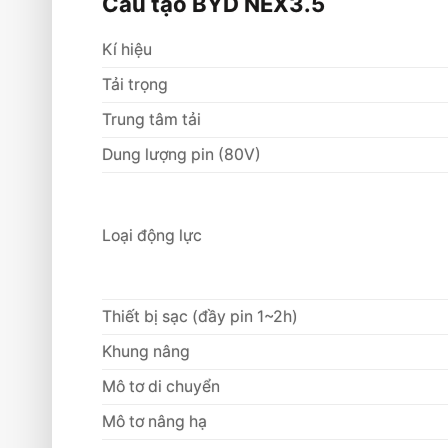
Cấu tạo BYD NEX3.5
Ưu điểm BYD NEX35
Kí hiệu
Thông số kỹ thuật BYD NEX35
Tải trọng
AI phát hiện người ở trước hoặc sau x
Trung tâm tải
Sức mạnh thương hiệu BYD
Dung lượng pin (80V)
Về thương hiệu
Về kĩ thuật
Cấu hình kĩ thuật
Loại động lực
Chức năng công nghệ
Dịch vụ hậu mãi chính hãng BYD
Thiết bị sạc (đầy pin 1~2h)
Phục vụ kịp thời
Khung nâng
Sửa chữa gấp
Mô tơ di chuyển
Dịch vụ kiểm tra sự cố
Mô tơ nâng hạ