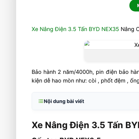
Xe Nâng Điện 3.5 Tấn BYD NEX35
Nâng Ca
Bảo hành 2 năm/4000h, pin điện bảo hàn
kiện dễ hao mòn như: còi , phốt đệm , ốn
Nội dung bài viết
Xe Nâng Điện 3.5 Tấn BYD NEX35 N
Pin Lithium
Xe Nâng Điện 3.5 Tấn B
Cấu tạo BYD NEX3.5