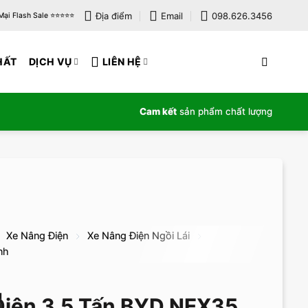
Địa điểm
Email
098.626.3456
i Flash Sale ⭐️⭐️⭐️⭐️⭐️
HẤT
DỊCH VỤ
LIÊN HỆ
Cam kết
sản phẩm chất lượng
Xe Nâng Điện
Xe Nâng Điện Ngồi Lái
nh
iện 3.5 Tấn BYD NEX35