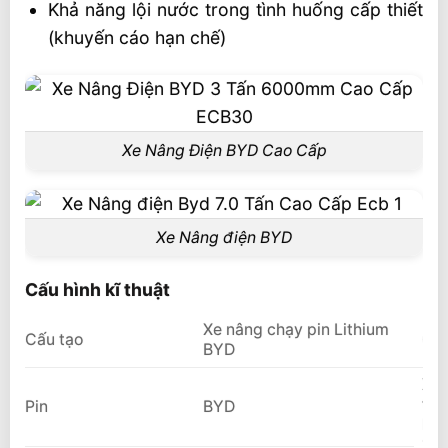
Khả năng lội nước trong tình huống cấp thiết
(khuyến cáo hạn chế)
Xe Nâng Điện BYD Cao Cấp
Xe Nâng điện BYD
Cấu hình kĩ thuật
Xe nâng chạy pin Lithium
Cấu tạo
Giớ
BYD
Xe 
trê
Pin
BYD
Bộ 
100