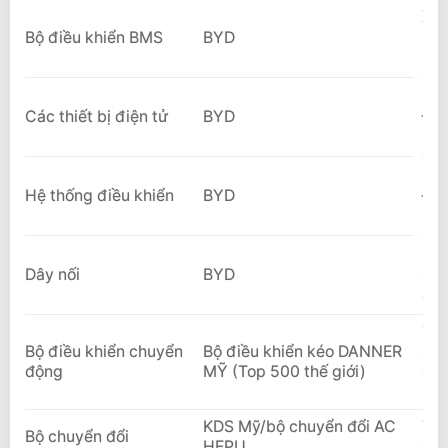
Xe 
(ch
Bộ điều khiển BMS
BYD
Nhậ
Bộ 
(ch
Các thiết bị điện tử
BYD
Đườ
(ch
OEM
Nhà
Hệ thống điều khiển
BYD
Độn
Hộp
Máy
Qu
Dây nối
BYD
Pin
giớ
Tập
Bộ điều khiển chuyển
Bộ điều khiển kéo DANNER
năm
động
MỸ (Top 500 thế giới)
một
145
KDS Mỹ/bộ chuyển đổi AC
Thư
Bộ chuyển đổi
HEPU
BY