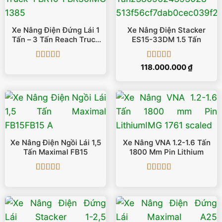
Xe Nâng Điện Đứng Lái 1
Xe Nâng Điện Stacker
Tấn – 3 Tấn Reach Truck
ES15-33DM 1.5 Tấn
FBR10-FBR30
Được xếp
Được xếp
118.000.000
₫
hạng
5
5 sao
hạng
5
5 sao
Xe Nâng Điện Ngồi Lái 1,5
Xe Nâng VNA 1.2-1.6 Tấn
Tấn Maximal FB15
1800 Mm Pin Lithium
Được xếp
Được xếp
hạng
5
5 sao
hạng
5
5 sao