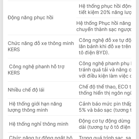
Hệ thống phục hồi động nă
tiết kiệm 20% năng lượng 
Động năng phục hồi
Hệ thống Phục hồi năng lượ
chuyển thành sạc ngược lại
Công nghệ đỗ xe tự động 
Chức năng đỗ xe thông minh
lăn bánh khi đỗ xe trên đ
KERS
tô điện BYD).
Công nghệ phanh phụ KERS
Công nghệ phanh hỗ trợ
tránh quá tải và nâng cao 
KERS
với điều kiện làm việc của
Chế độ thể thao, ECO tiết
Nhiều chế độ lái
thống hiển thị ngôn ngữ có
Hệ thống giới hạn năng
Cảnh báo mức pin thấp hơ
lượng thông minh
5% và báo sạc (tương tự ô
Động cơ tự động dừng khi 
Hệ thống nghỉ thông minh
dài (tương tự ô tô điện BY
Chức năng tự động ngắt bộ
Trong quá trình sạc, sau k