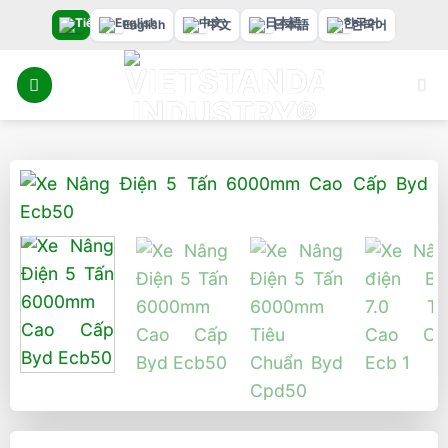
Bỏ
English
中文
日本語
한국어
qua
nội
dung