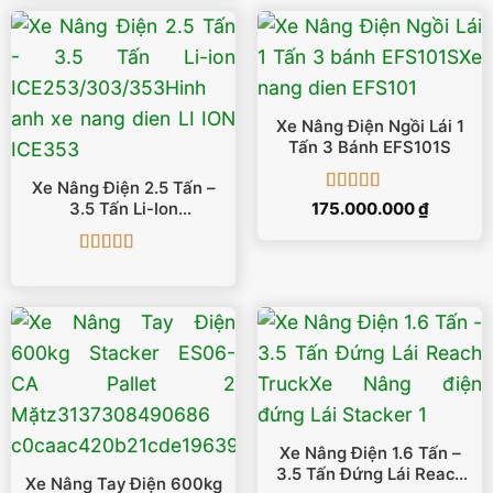
335.000.000 ₫.
là:
332.000.000 ₫.
Xe Nâng Điện Ngồi Lái 1
Tấn 3 Bánh EFS101S
Xe Nâng Điện 2.5 Tấn –
Được xếp
175.000.000
₫
3.5 Tấn Li-Ion
hạng
5
5 sao
ICE253/303/353
Được xếp
hạng
5
5 sao
Xe Nâng Điện 1.6 Tấn –
3.5 Tấn Đứng Lái Reach
Xe Nâng Tay Điện 600kg