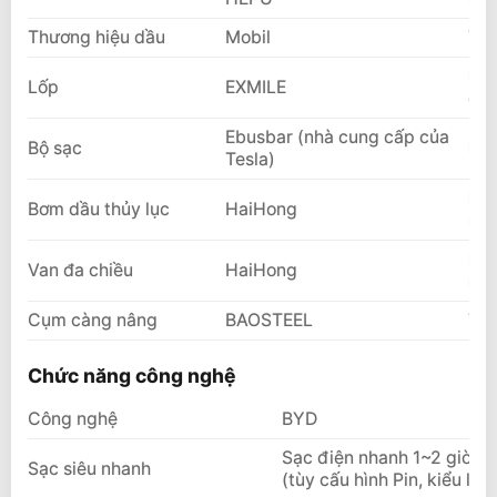
Thương hiệu dầu
Mobil
Top
Nhà
Lốp
EXMILE
cun
Ebusbar (nhà cung cấp của
Bộ sạc
Nhà
Tesla)
Nhà
Bơm dầu thủy lục
HaiHong
nhà
Nhà
Van đa chiều
HaiHong
nhà
Cụm càng nâng
BAOSTEEL
Top
Chức năng công nghệ
Công nghệ
BYD
Sạc điện nhanh 1~2 giờ, sạ
Sạc siêu nhanh
(tùy cấu hình Pin, kiểu loạ