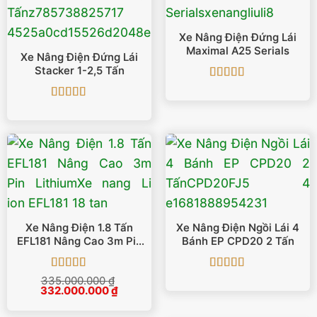
Xe Nâng Điện Đứng Lái
Maximal A25 Serials
Xe Nâng Điện Đứng Lái
Stacker 1-2,5 Tấn
Được xếp
hạng
5
5 sao
Được xếp
hạng
4.88
5
sao
Xe Nâng Điện 1.8 Tấn
Xe Nâng Điện Ngồi Lái 4
EFL181 Nâng Cao 3m Pin
Bánh EP CPD20 2 Tấn
Lithium
Được xếp
Được xếp
335.000.000
₫
Giá
Giá
332.000.000
hạng
5
5 sao
₫
hạng
5
5 sao
gốc
hiện
là:
tại