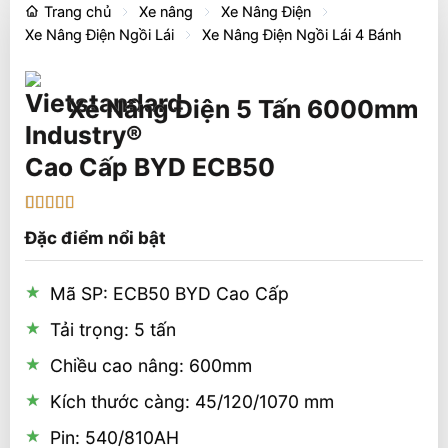
Trang chủ
Xe nâng
Xe Nâng Điện
Xe Nâng Điện Ngồi Lái
Xe Nâng Điện Ngồi Lái 4 Bánh
Xe Nâng Điện 5 Tấn 6000mm
Cao Cấp BYD ECB50
5
1
trên 5 dựa
Đặc điểm nổi bật
trên
đánh
giá
Mã SP: ECB50 BYD Cao Cấp
Tải trọng: 5 tấn
Chiều cao nâng: 600mm
Kích thước càng: 45/120/1070 mm
Pin: 540/810AH