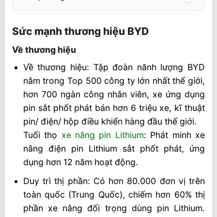
Sức mạnh thương hiệu BYD
Sức mạnh thương hiệu BYD
Về thương hiệu
Về thương hiệu
Về kĩ thuật
Về thương hiệu: Tập đoàn nănh lượng BYD
Xe Nâng Điện 5 Tấn 3000mm Tiêu Chuẩn
nằm trong Top 500 công ty lớn nhất thế giới,
BYD CPD50
hơn 700 ngàn công nhân viên, xe ứng dụng
Cấu hình kĩ thuật
pin sắt phốt phát bán hơn 6 triệu xe, kĩ thuật
Chức năng công nghệ
pin/ điện/ hộp điều khiển hàng đầu thế giới.
Thông số kỹ thuật Xe Nâng Điện 5 Tấn
Tuổi thọ
xe nâng pin Lithium
: Phát minh xe
6000mm Cao Cấp BYD ECB50
nâng điện pin Lithium sắt phốt phát, ứng
dụng hơn 12 năm hoạt động.
Dịch vụ hậu mãi chính hãng BYD
Duy trì thị phần: Có hơn 80.000 đơn vị trên
Phục vụ kịp thời
toàn quốc (Trung Quốc), chiếm hơn 60% thị
Sửa chữa gấp
phần xe nâng đối trọng dùng pin Lithium.
Dịch vụ kiểm tra sự cố