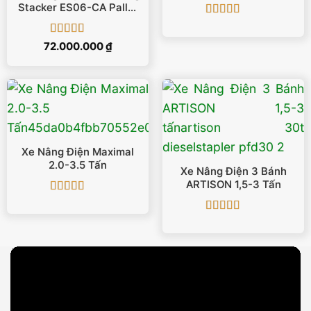
Truck
Stacker ES06-CA Pallet
2 Mặt
Được xếp
hạng
5
5 sao
Được xếp
72.000.000
₫
hạng
5
5 sao
Xe Nâng Điện Maximal
2.0-3.5 Tấn
Xe Nâng Điện 3 Bánh
ARTISON 1,5-3 Tấn
Được xếp
hạng
5
5 sao
Được xếp
hạng
5
5 sao