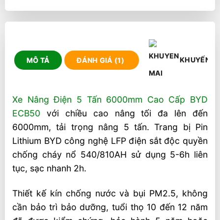
KHUYẾN M
MÔ TẢ
ĐÁNH GIÁ (1)
Xe Nâng Điện 5 Tấn 6000mm Cao Cấp BYD
ECB50
với chiều cao nâng tối đa lên đến
6000mm, tải trọng nâng 5 tấn. Trang bị Pin
Lithium BYD công nghệ LFP điện sắt độc quyền
chống cháy nổ 540/810AH sử dụng 5-6h liên
tục, sạc nhanh 2h.
Thiết kế kín chống nước và bụi PM2.5, không
cần bảo trì bảo dưỡng, tuổi thọ 10 đến 12 năm