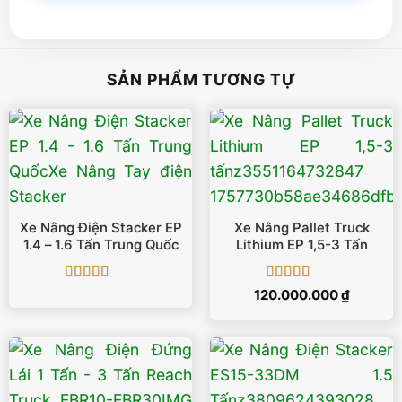
SẢN PHẨM TƯƠNG TỰ
Xe Nâng Điện Stacker EP
Xe Nâng Pallet Truck
1.4 – 1.6 Tấn Trung Quốc
Lithium EP 1,5-3 Tấn
Được xếp
Được xếp
120.000.000
₫
hạng
5
5 sao
hạng
5
5 sao