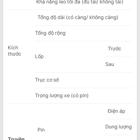
Khả năng leo tối đa (đủ tải/ không tải)
Tổng độ dài (có càng/ không càng)
Tổng độ rộng
Kích
Trước
thước
Lốp
Sau
Trục cơ sở
Trọng lượng xe (có pin)
Điện áp
Dung lượng
Pin
Truyền