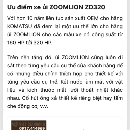
Ưu điểm xe ủi ZOOMLION ZD320
Thông số kỹ thuật máy ủi ZOOMLION
ZD320
Với hơn 10 năm liên tục sản xuất OEM cho hãng
KOMATSU đã đem lại một ưu thế lớn cho hãng
Video tham khảo xe ủi ZOOMLION ZD320
ủi ZOOMLION cho các mẫu xe có công suất từ
Liên hệ mua xe ủi ZOOMLION ZD320
160 HP tới 320 HP.
Trên nền tảng đó, ủi ZOOMLION cũng luôn đi
sát theo từng yêu cầu cụ thể của khách hàng để
có những điều chỉnh thích hợp cho thiết kế với
từng yêu cầu cụ thể. Két nước làm mát với vật
liệu và kích thước mắt lưới thoát nhiệt khác
nhau. Cổ hút ống xả thiết kế riêng biệt hay tấm
che động cơ, v.v.