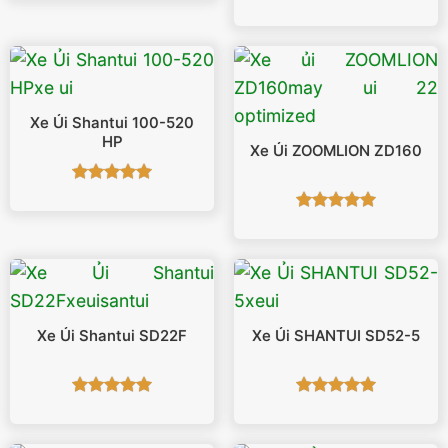
Được xếp
sao
hạng
5
5
sao
Xe Ủi Shantui 100-520
HP
Xe Ủi ZOOMLION ZD160
Được xếp
hạng
5
5
Được xếp
sao
hạng
5
5
sao
Xe Ủi Shantui SD22F
Xe Ủi SHANTUI SD52-5
Được xếp
Được xếp
hạng
5
5
hạng
5
5
sao
sao