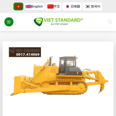
Bỏ
English
中文
日本語
한국어
qua
nội
dung