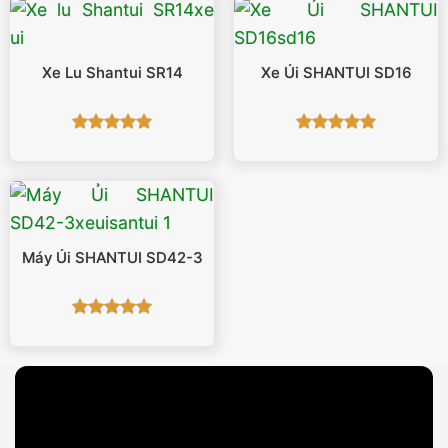
Xe Lu Shantui SR14
Xe Ủi SHANTUI SD16
Được xếp
Được xếp
hạng
5
5
hạng
5
5
sao
sao
Máy Ủi SHANTUI SD42-3
Được xếp
hạng
5
5
sao