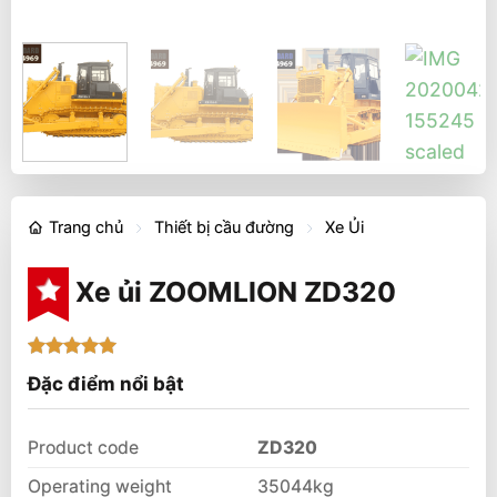
Trang chủ
Thiết bị cầu đường
Xe Ủi
Xe ủi ZOOMLION ZD320
5
1
trên 5
Đặc điểm nổi bật
dựa trên
đánh giá
Product code
ZD320
Operating weight
35044kg