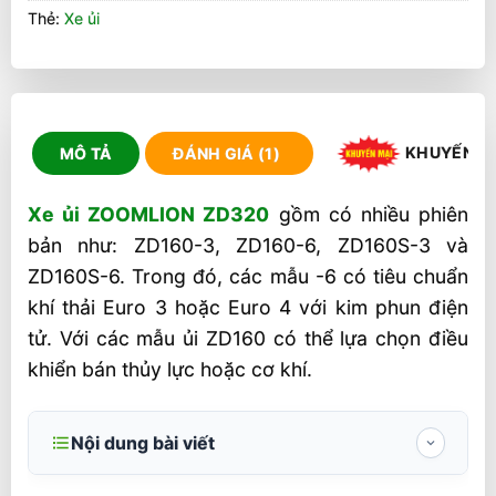
Thẻ:
Xe ủi
KHUYẾN M
MÔ TẢ
ĐÁNH GIÁ (1)
Xe ủi ZOOMLION ZD320
gồm có nhiều phiên
bản như: ZD160-3, ZD160-6, ZD160S-3 và
ZD160S-6. Trong đó, các mẫu -6 có tiêu chuẩn
khí thải Euro 3 hoặc Euro 4 với kim phun điện
tử. Với các mẫu ủi ZD160 có thể lựa chọn điều
khiển bán thủy lực hoặc cơ khí.
Nội dung bài viết
Ưu điểm xe ủi ZOOMLION ZD320