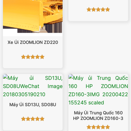
Được xếp
hạng
5
5
sao
Xe Ủi ZOOMLION ZD220
Được xếp
hạng
5
5
sao
Máy Ủi SD13U, SD08U
Máy Ủi Trung Quốc 160
HP ZOOMLION ZD160-3
Được xếp
hạng
5
5