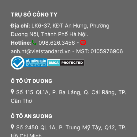
TRỤ SỞ CÔNG TY
Địa chỉ:
LK6-37, KĐT An Hưng, Phường
Dương Nội, Thành Phố Hà Nội.
Hotline:
098.626.3456 -
anh.ht@vietstandard.vn - MST: 0105976906
Ô TÔ ÚT DƯƠNG
Số 115 QL1A, P. Ba Láng, Q. Cái Răng, TP.
Cần Thơ
Ô TÔ AN SƯƠNG
Số 2450 QL 1A, P. Trung Mỹ Tây, Q.12, TP.
Hồ Chí Minh