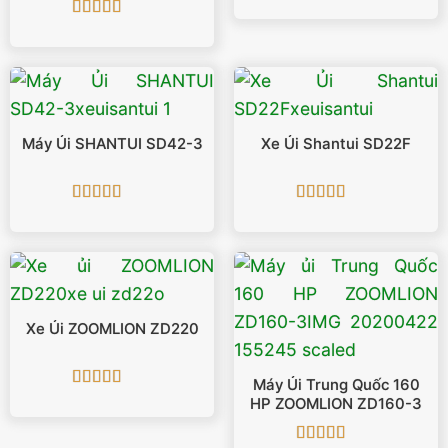
Được xếp
hạng
5
5 sao
Được xếp
hạng
5
5 sao
Máy Ủi SHANTUI SD42-3
Xe Ủi Shantui SD22F
Được xếp
Được xếp
hạng
5
5 sao
hạng
5
5 sao
Xe Ủi ZOOMLION ZD220
Máy Ủi Trung Quốc 160
Được xếp
HP ZOOMLION ZD160-3
hạng
5
5 sao