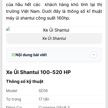
của hầu hết các khách hàng khó tính tại thị
trường Việt Nam. Dưới đây là thông số kĩ thuật
máy ủi shantui công suất 160hp.
Xe Ủi Shantui
Nội dung bài viết
Xe Ủi Shantui 100-520 HP
Xe Ủi Shantui 100-520 HP
Thông số kỹ thuật
Thông số kỹ thuật
Model
SD16
Tự trọng
17 tấn
Động Cơ
Cummins QSc8.3