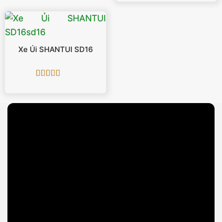
hạng
5
5 sao
Xe Ủi SHANTUI SD16
Được xếp
hạng
5
5 sao