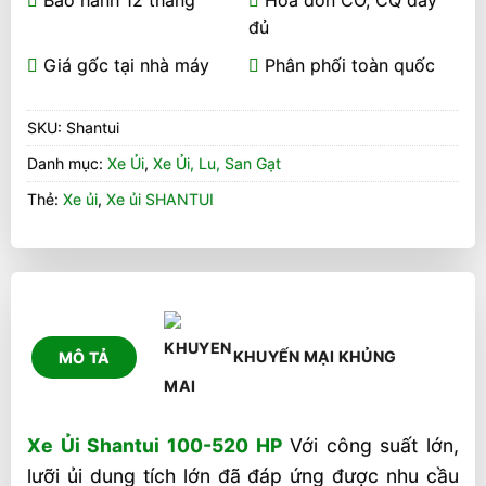
đủ
Giá gốc tại nhà máy
Phân phối toàn quốc
SKU:
Shantui
Danh mục:
Xe Ủi
,
Xe Ủi, Lu, San Gạt
Thẻ:
Xe ủi
,
Xe ủi SHANTUI
KHUYẾN MẠI KHỦNG
MÔ TẢ
Xe Ủi Shantui 100-520 HP
Với công suất lớn,
lưỡi ủi dung tích lớn đã đáp ứng được nhu cầu