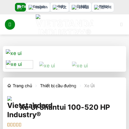
Bỏ
English
中文
日本語
한국어
qua
nội
dung
Trang chủ
Thiết bị cầu đường
Xe Ủi
Xe Ủi Shantui 100-520 HP