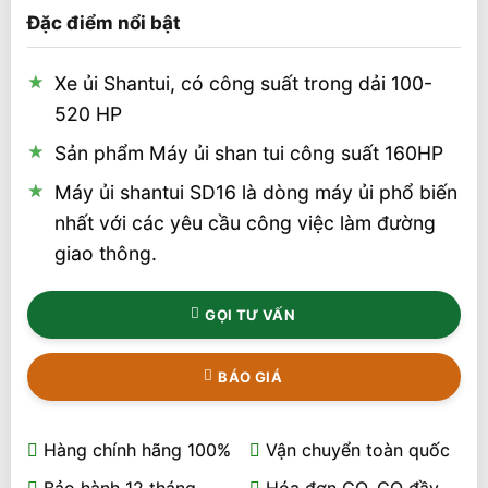
5
1
trên 5 dựa
Đặc điểm nổi bật
trên
đánh
giá
Xe ủi Shantui, có công suất trong dải 100-
520 HP
Sản phẩm Máy ủi shan tui công suất 160HP
Máy ủi shantui SD16 là dòng máy ủi phổ biến
nhất với các yêu cầu công việc làm đường
giao thông.
GỌI TƯ VẤN
BÁO GIÁ
Hàng chính hãng 100%
Vận chuyển toàn quốc
Bảo hành 12 tháng
Hóa đơn CO, CQ đầy