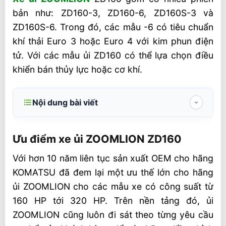
bản như: ZD160-3, ZD160-6, ZD160S-3 và
ZD160S-6. Trong đó, các mẫu -6 có tiêu chuẩn
khí thải Euro 3 hoặc Euro 4 với kim phun điện
tử. Với các mẫu ủi ZD160 có thể lựa chọn điều
khiển bán thủy lực hoặc cơ khí.
Nội dung bài viết
Ưu điểm xe ủi ZOOMLION ZD160
Ưu điểm xe ủi ZOOMLION ZD160
Thông số kỹ thuật máy ủi ZOOMLION
ZD160
Với hơn 10 năm liên tục sản xuất OEM cho hãng
KOMATSU đã đem lại một ưu thế lớn cho hãng
Video tham khảo xe ủi ZOOMLION ZD160
ủi ZOOMLION cho các mẫu xe có công suất từ
Liên hệ mua xe ủi ZOOMLION ZD160
160 HP tới 320 HP. Trên nền tảng đó, ủi
ZOOMLION cũng luôn đi sát theo từng yêu cầu