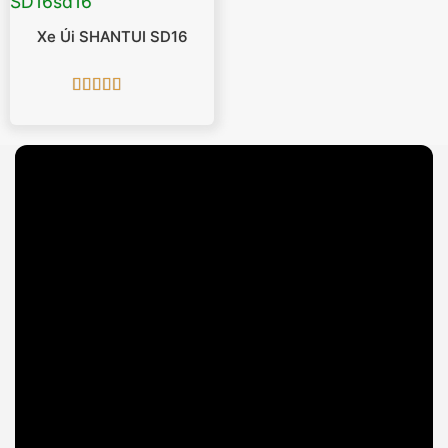
Xe Ủi SHANTUI SD16
Được xếp
hạng
5
5 sao