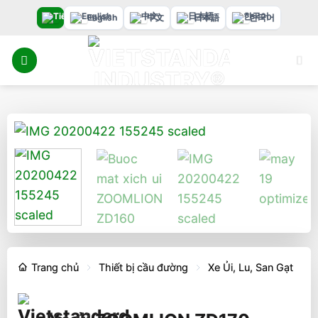
Bỏ
English
中文
日本語
한국어
qua
nội
dung
Trang chủ
Thiết bị cầu đường
Xe Ủi, Lu, San Gạt