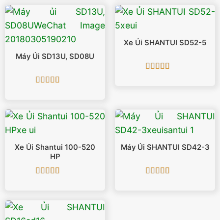
Xe Ủi SHANTUI SD52-5
Máy Ủi SD13U, SD08U
Được xếp
hạng
5
5 sao
Được xếp
hạng
5
5 sao
Xe Ủi Shantui 100-520
Máy Ủi SHANTUI SD42-3
HP
Được xếp
Được xếp
hạng
5
5 sao
hạng
5
5 sao