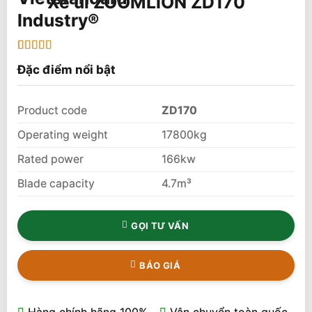
Xe ủi ZOOMLION ZD170
5
1
trên 5 dựa
Đặc điểm nổi bật
trên
đánh
giá
Product code
ZD170
Operating weight
17800kg
Rated power
166kw
Blade capacity
4.7m³
GỌI TƯ VẤN
BÁO GIÁ
Hàng chính hãng 100%
Vận chuyển toàn quốc