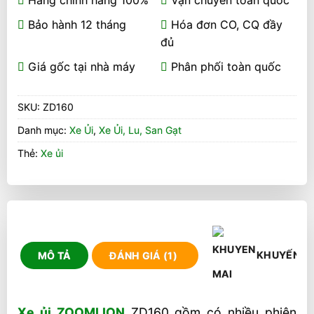
Bảo hành 12 tháng
Hóa đơn CO, CQ đầy
đủ
Giá gốc tại nhà máy
Phân phối toàn quốc
SKU:
ZD160
Danh mục:
Xe Ủi
,
Xe Ủi, Lu, San Gạt
Thẻ:
Xe ủi
KHUYẾN M
MÔ TẢ
ĐÁNH GIÁ (1)
Xe ủi ZOOMLION
ZD160 gồm có nhiều phiên