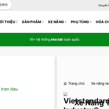
한국어
Khuyến Mạ
ỚI THIỆU
SẢN PHẨM
XE NÂNG
PHỤ TÙNG
HÓA C
10+ hệ thống
kho bãi
toàn quốc
Trang chủ
Xe nâng ta
Xe Nâng T