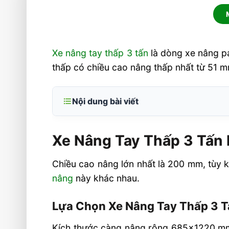
Xe nâng tay thấp 3 tấn
là dòng xe nâng pa
thấp có chiều cao nâng thấp nhất từ 51 
Nội dung bài viết
Xe Nâng Tay Thấp 3 Tấn Bản Cao Cấp
Xe Nâng Tay Thấp 3 Tấn
Lựa Chọn Xe Nâng Tay Thấp 3 Tấn
Thông số kỹ thuật xe nâng tay thấp 3 
Chiều cao nâng lớn nhất là 200 mm, tùy k
Cấu tạo thanh đẩy và thanh dằng xe n
nâng
này khác nhau.
Mua Xe Nâng Tay Thấp 3 Tấn
Lựa Chọn Xe Nâng Tay Thấp 3 
Liên hệ mua sản phẩm
Kích thước càng nâng rộng 685×1220 mm,