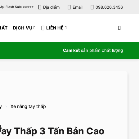
Địa điểm
Email
098.626.3456
i Flash Sale ⭐️⭐️⭐️⭐️⭐️
HẤT
DỊCH VỤ
LIÊN HỆ
Cam kết
sản phẩm chất lượng
y
Xe nâng tay thấp
ay Thấp 3 Tấn Bản Cao