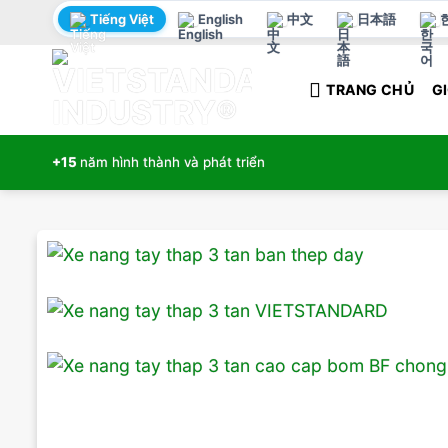
Bỏ
Tiếng Việt
English
中文
日本語
qua
nội
TRANG CHỦ
GI
dung
+15
năm hình thành và phát triển