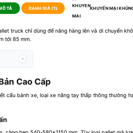
MÔ TẢ
ĐÁNH GIÁ (1)
KHUYẾN MẠI KHỦN
llet truck chỉ dùng để nâng hàng lên và di chuyển k
mm tới 85 mm.
 Bản Cao Cấp
tấn
ết cấu bánh xe, loại xe nâng tay thấp thông thường h
âng tay thấp
Tấn
 càng hẹp 540-580×1150 mm. Tùy loại pallet mà lựa