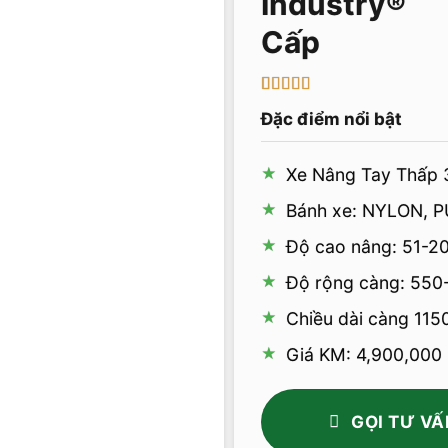
Cấp
5
1
trên 5 dựa
Đặc điểm nổi bật
trên
đánh
giá
Xe Nâng Tay Thấp 
Bánh xe: NYLON, P
Độ cao nâng: 51-
Độ rộng càng: 550
Chiều dài càng 11
Giá KM: 4,900,000
GỌI TƯ VẤ