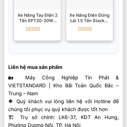
Xe Nâng Tay Điện 2
Xe Nâng Điện Đứng
Tấn EPT20-20WA
Lái 1.5 Tấn Stacker
Li-Ion
ESD152 Nguồn
24V/85Ah
Được xếp
Được xếp
hạng
5
5 sao
hạng
5
5 sao
Liên hệ mua sản phẩm
🏡 Máy Công Nghiệp Tín Phát &
VIETSTANDARD | Kho Bãi Toàn Quốc Bắc –
Trung – Nam
🔶 Quý khách vui lòng liên hệ với Hotline để
chúng tôi phục vụ quý khách được tốt hơn
🏗 Trụ sở chính: LK6-37, KĐT An Hưng,
Phường Dương Nội, TP. Hà Nội