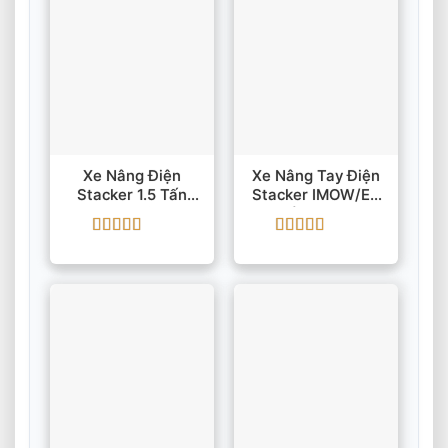
Xe Nâng Điện
Xe Nâng Tay Điện
Stacker 1.5 Tấn
Stacker IMOW/EP
DS4 Pin
1.5 Tấn 6000 Mm
Lithium/AGM Nâng
Được xếp
Được xếp
3.9m
hạng
5
5 sao
hạng
5
5 sao