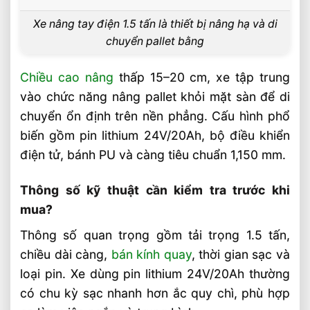
Sản phẩm đề xuất
Xe nâng tay điện 1.5 tấn là thiết bị nâng hạ và di
Liên hệ mua sản phẩm
chuyển pallet bằng
Bài Viết Liên Quan
Chiều cao nâng
thấp 15–20 cm, xe tập trung
Chọn Loại Bánh Xe Nâng Điện Theo Môi
Trường Làm Việc Phù Hợp
vào chức năng nâng pallet khỏi mặt sàn để di
chuyển ổn định trên nền phẳng. Cấu hình phổ
Chọn Tải Trọng Xe Nâng Điện Theo
Trọng Lượng Thực Tế
biến gồm pin lithium 24V/20Ah, bộ điều khiển
Chọn Xe Nâng Điện Theo Ngành Phù
điện tử, bánh PU và càng tiêu chuẩn 1,150 mm.
Hợp Từng Ứng Dụng
Thông số kỹ thuật cần kiểm tra trước khi
Chọn Xe Nâng Điện Phù Hợp Theo Từng
Loại Pallet Tối Ưu Nhất
mua?
Chọn Xe Nâng Điện Phù Hợp Theo Chiều
Thông số quan trọng gồm tải trọng 1.5 tấn,
Cao Kệ Hàng Chuẩn Nhất
chiều dài càng,
bán kính quay
, thời gian sạc và
Xe Nâng Điện Reach Truck 1.8 Tấn Lựa
loại pin. Xe dùng pin lithium 24V/20Ah thường
Chọn Tối Ưu Cho Logistics
có chu kỳ sạc nhanh hơn ắc quy chì, phù hợp
Xe Nâng Dầu 3.5 Tấn Động Cơ Isuzu Có