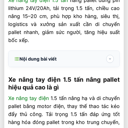
Xe nâng tay điện 1.5 tấn
nâng pallet dùng pin
lithium 24V/20Ah, tải trọng 1.5 tấn, chiều cao
nâng 15–20 cm, phù hợp kho hàng, siêu thị,
logistics và xưởng sản xuất cần di chuyển
pallet nhanh, giảm sức người, tăng hiệu suất
bốc xếp.
Nội dung bài viết
Xe nâng tay điện 1.5 tấn nâng pallet hiệu
quả cao là gì
Xe nâng tay điện 1.5 tấn nâng pallet
hiệu quả cao là gì
Thông số kỹ thuật cần kiểm tra trước khi
mua?
Xe nâng tay điện
1.5 tấn nâng hạ và di chuyển
pallet bằng motor điện, thay thế thao tác kéo
Nhóm khách hàng nào cần cấu hình 1.5
tấn?
đẩy thủ công. Tải trọng 1.5 tấn đáp ứng tốt
hàng hóa đóng pallet trong kho trung chuyển,
Tiêu chí chọn xe nâng tay điện 1.5 tấn phù