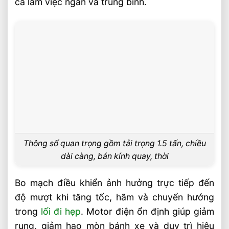
ca làm việc ngắn và trung bình.
Ưu Điểm Gì
Xe Nâng Điện Stacker Đứng Lái 1.5 Tấn
Nâng Cao 3–5m Có Đáng Đầu Tư?
Thông số quan trọng gồm tải trọng 1.5 tấn, chiều
dài càng, bán kính quay, thời
Bo mạch điều khiển ảnh hưởng trực tiếp đến
độ mượt khi tăng tốc, hãm và chuyển hướng
trong
lối đi hẹp
. Motor điện ổn định giúp giảm
rung, giảm hao mòn bánh xe và duy trì hiệu