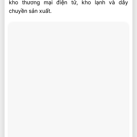
kho thương mại điện tử, kho lạnh và dây
hợp vận hành kho
chuyền sản xuất.
So sánh pin lithium và ắc quy chì?
Khi nào nên chọn xe điện đứng lái hoặc
stacker?
Câu hỏi thường gặp về xe nâng tay điện
1.5 tấn nâng pallet FAQ
Xe nâng tay điện 1.5 tấn phù hợp pallet
nào?
Pin lithium 24V/20Ah dùng được bao
lâu?
Xe tay điện 1.5 tấn có cần bảo trì nhiều
không?
Video: Xe Nâng Tay Điện 1.5 Tấn Nâng
Pallet Hiệu Quả Cao