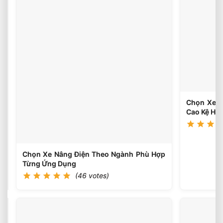
Loại
Bánh
(45
votes)
Xe
Nâng
Điện
Theo
Môi
Trường
Làm
Việc
Chọn Xe N
Phù
Cao Kệ Hà
Hợp
Chọn Xe Nâng Điện Theo Ngành Phù Hợp
Từng Ứng Dụng
(46 votes)
Chọn
Tải