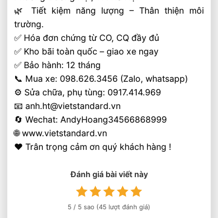
🌿 Tiết kiệm năng lượng – Thân thiện môi
trường.
✅ Hóa đơn chứng từ CO, CQ đầy đủ
✅ Kho bãi toàn quốc – giao xe ngay
✅ Bảo hành: 12 tháng
📞 Mua xe: 098.626.3456 (Zalo, whatsapp)
⚙️ Sửa chữa, phụ tùng: 0917.414.969
📧 anh.ht@vietstandard.vn
🔄 Wechat: AndyHoang34566868999
🌐 www.vietstandard.vn
❤️ Trân trọng cảm ơn quý khách hàng !
Đánh giá bài viết này
5
/ 5 sao (
45
lượt đánh giá)