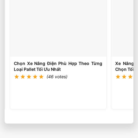
Trọng
(46
votes)
Xe
Nâng
Điện
Theo
Trọng
Lượng
Thực
Tế
Chọn Xe Nâng Điện Phù Hợp Theo Từng
Xe Nâng Đ
Loại Pallet Tối Ưu Nhất
Chọn Tối Ư
(46 votes)