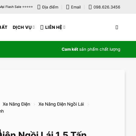
Địa điểm
Email
098.626.3456
i Flash Sale ⭐️⭐️⭐️⭐️⭐️
HẤT
DỊCH VỤ
LIÊN HỆ
Cam kết
sản phẩm chất lượng
Xe Nâng Điện
Xe Nâng Điện Ngồi Lái
nh
iện Ngồi Lái 1,5 Tấn