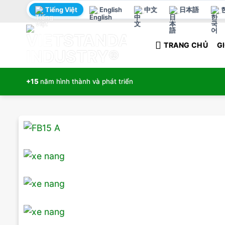
Bỏ
Tiếng Việt
English
中文
日本語
qua
nội
TRANG CHỦ
GI
dung
+15
năm hình thành và phát triển