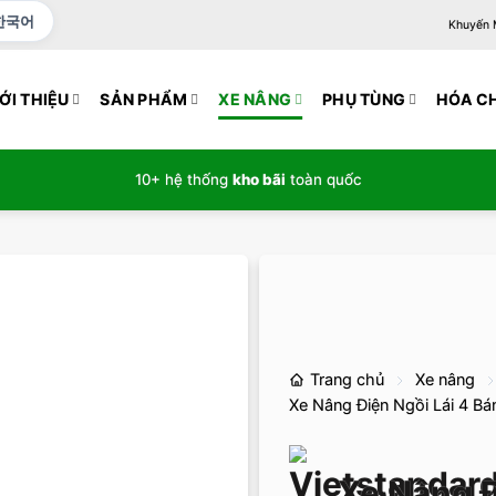
한국어
Khuyến Mạ
ỚI THIỆU
SẢN PHẨM
XE NÂNG
PHỤ TÙNG
HÓA C
10+ hệ thống
kho bãi
toàn quốc
Trang chủ
Xe nâng
Xe Nâng Điện Ngồi Lái 4 Bá
Xe Nâng Đ