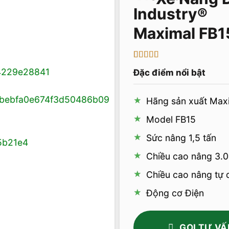
Maximal FB1
5
2
trên 5 dựa
Đặc điểm nổi bật
trên
đánh
giá
Hãng sản xuất Max
Model FB15
Sức nâng 1,5 tấn
Chiều cao nâng 3.
Chiều cao nâng tự
Động cơ Điện
GỌI TƯ VẤ