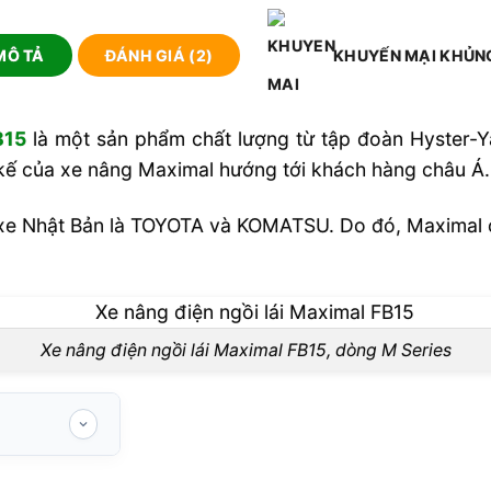
MÔ TẢ
ĐÁNH GIÁ (2)
KHUYẾN MẠI KHỦN
B15
là một sản phẩm chất lượng từ tập đoàn Hyster-Y
 kế của xe nâng Maximal hướng tới khách hàng châu Á.
 xe Nhật Bản là TOYOTA và KOMATSU. Do đó, Maximal có
Xe nâng điện ngồi lái Maximal FB15, dòng M Series
 FB15