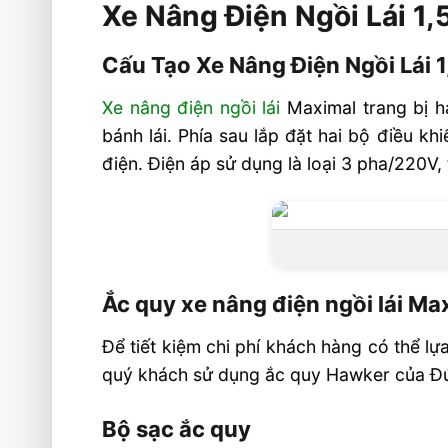
Xe Nâng Điện Ngồi Lái 1
Cấu Tạo Xe Nâng Điện Ngồi Lái 1,5
FB15
Cấu Tạo Xe Nâng Điện Ngồi Lái 
Ắc quy xe nâng điện ngồi lái Maximal
Xe nâng điện ngồi lái
Maximal trang bị h
Bộ sạc ắc quy
bánh lái. Phía sau lắp đặt hai bộ điều k
Trục lái có độ bền cao
điện. Điện áp sử dụng là loại 3 pha/220V,
Thông số kỹ thuật của xe nâng đi
Maximal
Video xe nâng điện ngồi lái
Liên hệ mua sản phẩm
Ắc quy xe nâng điện ngồi lái Ma
Để tiết kiệm chi phí khách hàng có thể l
quý khách sử dụng ắc quy Hawker của Đức
Bộ sạc ắc quy