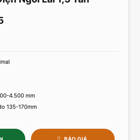
5
imal
000-4.500 mm
 do 135-170mm
N
BÁO GIÁ