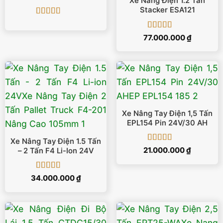
Xe Nâng Điện 1.2 Tấn
24V/20Ah
Stacker ESA121
Được xếp
hạng
5
5 sao
Được xếp
77.000.000
₫
hạng
5
5 sao
Xe Nâng Tay Điện 1,5 Tấn
EPL154 Pin 24V/30 AH
Xe Nâng Tay Điện 1.5 Tấn
Được xếp
21.000.000
₫
– 2 Tấn F4 Li-Ion 24V
hạng
5
5 sao
Được xếp
34.000.000
₫
hạng
5
5 sao