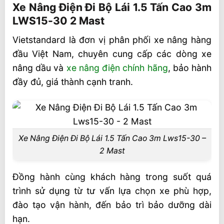
LWS15-30 2 Mast
Xe Nâng Điện Đi Bộ Lái 1.5 Tấn Cao 3m
LWS15-30 2 Mast
Thông số kỹ thuật xe nâng điện đi bộ lái
1.5 tấn LWS15-30
Vietstandard là đơn vị phân phối xe nâng hàng
đầu Việt Nam, chuyên cung cấp các dòng xe
Ưu điểm của xe nâng điện đi bộ lái 1.5 tấn
LWS15-30
nâng dầu và
xe nâng điện chính hãng
, bảo hành
đầy đủ, giá thành cạnh tranh.
HÌnh ảnh xe nâng điện đi bộ lái 1.5 tấn
LWS15-30
Liên hệ mua sản phẩm tại Vietstandard
Xe Nâng Điện Đi Bộ Lái 1.5 Tấn Cao 3m Lws15-30 –
2 Mast
Đồng hành cùng khách hàng trong suốt quá
trình sử dụng từ tư vấn lựa chọn xe phù hợp,
đào tạo vận hành, đến bảo trì bảo dưỡng dài
hạn.