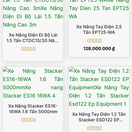
Xe Nâng Tay Điện 2,5
Tấn EPT25-WA
Xe Nâng Điện Đi Bộ Lái
1.5 Tấn CTDC15/30 Nâng
Cao 3m
Được xếp
128.000.000
₫
hạng
5
5 sao
Được xếp
hạng
5
5 sao
Xe Nâng Stacker ES16-
16WA 1.6 Tấn 5000mm
Xe Nâng Tay Điện 1.2 Tấn
Stacker ESD122 EP
Equipment
Được xếp
hạng
5
5 sao