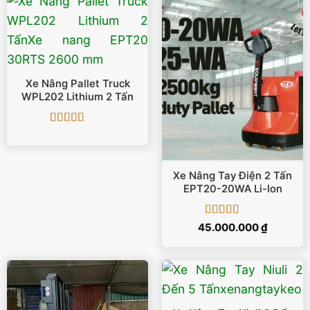
Xe Nâng Pallet Truck
WPL202 Lithium 2 Tấn
Được xếp
hạng
5
5 sao
Xe Nâng Tay Điện 2 Tấn
EPT20-20WA Li-Ion
Được xếp
45.000.000
₫
hạng
5
5 sao