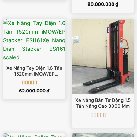
Được xếp
80.000.000
₫
hạng
5
5 sao
Xe Nâng Tay Điện 1.6 Tấn
1520mm IMOW/EP
Stacker ESI161
Được xếp
62.000.000
₫
hạng
5
5 sao
Xe Nâng Bán Tự Động 1.5
Tấn Nâng Cao 3000 Mm
Được xếp
hạng
5
5 sao