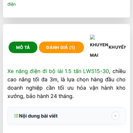
điện
KHUYẾN M
MÔ TẢ
ĐÁNH GIÁ (1)
Xe nâng điện đi bộ lái 1.5 tấn LWS15-30
, chiều
cao nâng tối đa 3m, là lựa chọn hàng đầu cho
doanh nghiệp cần tối ưu hóa vận hành kho
xưởng, bảo hành 24 tháng.
Nội dung bài viết
Xe Nâng Điện Đi Bộ Lái 1.5 Tấn Cao 3m