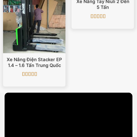
Xe Nâng Tay Niuli 2 Đến
5 Tấn
Được xếp
hạng
5
5 sao
Xe Nâng Điện Stacker EP
1.4 – 1.6 Tấn Trung Quốc
Được xếp
hạng
5
5 sao