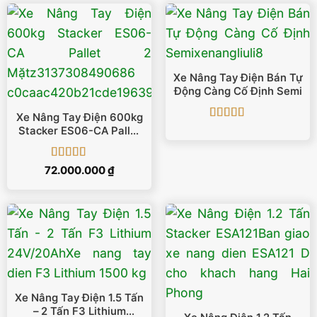
Xe Nâng Tay Điện Bán Tự
Động Càng Cố Định Semi
Xe Nâng Tay Điện 600kg
Được xếp
Stacker ES06-CA Pallet
hạng
5
5 sao
2 Mặt
Được xếp
72.000.000
₫
hạng
5
5 sao
Xe Nâng Tay Điện 1.5 Tấn
– 2 Tấn F3 Lithium