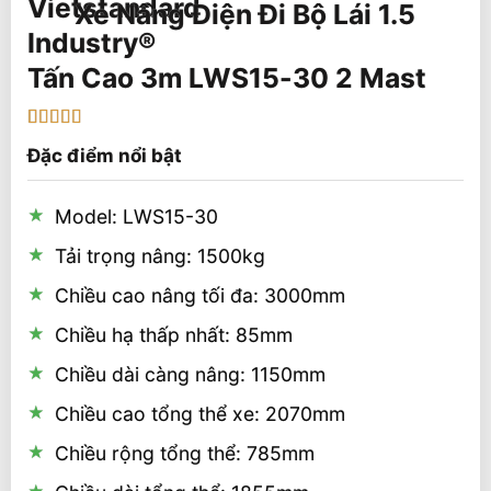
Xe Nâng Điện Đi Bộ Lái 1.5
Tấn Cao 3m LWS15-30 2 Mast
5
1
trên 5 dựa
Đặc điểm nổi bật
trên
đánh
giá
Model: LWS15-30
Tải trọng nâng: 1500kg
Chiều cao nâng tối đa: 3000mm
Chiều hạ thấp nhất: 85mm
Chiều dài càng nâng: 1150mm
Chiều cao tổng thể xe: 2070mm
Chiều rộng tổng thể: 785mm