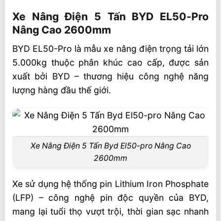
Xe Nâng Điện 5 Tấn BYD EL50-Pro Nâng
Cao 2600mm
Xe Nâng Điện 5 Tấn BYD EL50-Pro
Nâng Cao 2600mm
Thông số kỹ thuật BYD EL50-Pro
BYD EL50-Pro là mẫu xe nâng điện trọng tải lớn
Ưu Điểm Vượt Trội Của Xe Nâng Điện
5.000kg thuộc phân khúc cao cấp, được sản
BYD El50-Pro
xuất bởi BYD – thương hiệu công nghệ năng
Chức năng công nghệ
lượng hàng đầu thế giới.
Video Xe nâng BYD
Dịch vụ hậu mãi chính hãng BYD
Phục vụ kịp thời
Xe Nâng Điện 5 Tấn Byd El50-pro Nâng Cao
Sửa chữa gấp
2600mm
Dịch vụ kiểm tra sự cố
Xe sử dụng hệ thống pin Lithium Iron Phosphate
Liên hệ mua sản phẩm
(LFP) – công nghệ pin độc quyền của BYD,
mang lại tuổi thọ vượt trội, thời gian sạc nhanh