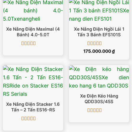
172.000.
Xe Nâng Điện Maximal (4
Xe Nâng Điện Ngồi Lái 1
Bánh) 4.0-5.0T
Tấn 3 Bánh EFS101S
Được xếp
Được xếp
175.000.000
₫
hạng
5
5 sao
hạng
5
5 sao
Xe Điện Kéo Hàng
QDD30S/45S
Xe Nâng Điện Stacker 1.6
Tấn – 2 Tấn ES16-RS
Được xếp
hạng
5
5 sao
Được xếp
hạng
5
5 sao