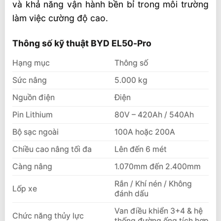
và khả năng vận hành bền bỉ trong môi trường
làm việc cường độ cao.
Thông số kỹ thuật BYD EL50-Pro
Hạng mục
Thông số
Sức nâng
5.000 kg
Nguồn điện
Điện
Pin Lithium
80V – 420Ah / 540Ah
Bộ sạc ngoài
100A hoặc 200A
Chiều cao nâng tối đa
Lên đến 6 mét
Càng nâng
1.070mm đến 2.400mm
Rắn / Khí nén / Không
Lốp xe
đánh dấu
Van điều khiển 3+4 & hệ
Chức năng thủy lực
thống đường ống tích hợp