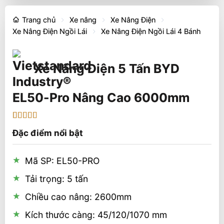
Trang chủ
Xe nâng
Xe Nâng Điện
Xe Nâng Điện Ngồi Lái
Xe Nâng Điện Ngồi Lái 4 Bánh
Xe Nâng Điện 5 Tấn BYD
EL50-Pro Nâng Cao 6000mm
5
1
trên 5 dựa
Đặc điểm nổi bật
trên
đánh
giá
Mã SP: EL50-PRO
Tải trọng: 5 tấn
Chiều cao nâng: 2600mm
Kích thước càng: 45/120/1070 mm