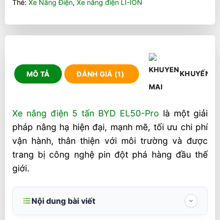
Thẻ:
Xe Nâng Điện
,
Xe nâng điện LI-ION
KHUYẾN M
MÔ TẢ
ĐÁNH GIÁ (1)
Xe nâng điện 5 tấn BYD EL50-Pro
là một giải
pháp nâng hạ hiện đại, mạnh mẽ, tối ưu chi phí
vận hành, thân thiện với môi trường và được
trang bị công nghệ pin đột phá hàng đầu thế
giới.
Nội dung bài viết