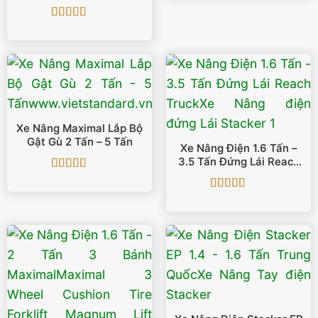
80V/560Ah
Được xếp
hạng
5
5 sao
Xe Nâng Maximal Lắp Bộ
Gật Gù 2 Tấn – 5 Tấn
Xe Nâng Điện 1.6 Tấn –
3.5 Tấn Đứng Lái Reach
Truck
Được xếp
hạng
5
5 sao
Được xếp
hạng
5
5 sao