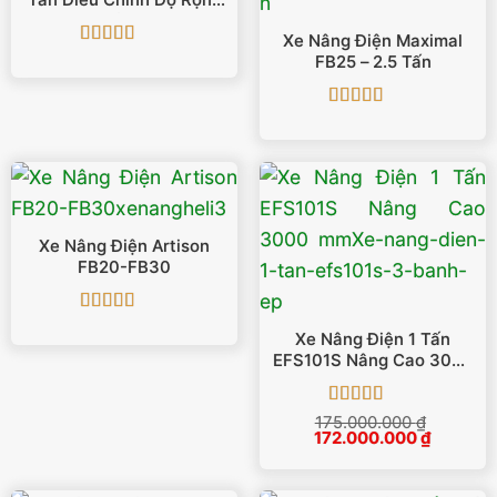
Tấn Điều Chỉnh Độ Rộng
Càng
Xe Nâng Điện Maximal
Được xếp
FB25 – 2.5 Tấn
hạng
5
5 sao
Được xếp
hạng
5
5 sao
Xe Nâng Điện Artison
FB20-FB30
Được xếp
Xe Nâng Điện 1 Tấn
hạng
5
5 sao
EFS101S Nâng Cao 3000
Mm
Được xếp
175.000.000
₫
Giá
Giá
172.000.000
hạng
5
5 sao
₫
gốc
hiện
là:
tại
175.000.000 ₫.
là: