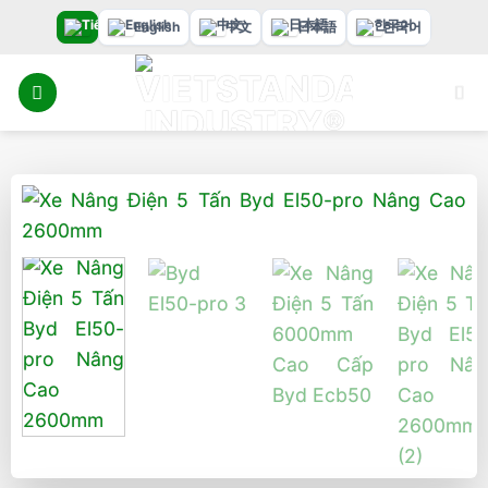
Bỏ
English
中文
日本語
한국어
qua
nội
dung