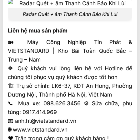
Radar Quét + âm Thanh Cảnh Báo Khi Lùi
Liên hệ mua sản phẩm
🏡 Máy Công Nghiệp Tín Phát &
VIETSTANDARD | Kho Bãi Toàn Quốc Bắc –
Trung – Nam
🔶 Quý khách vui lòng liên hệ với Hotline để
chúng tôi phục vụ quý khách được tốt hơn
🏗 Trụ sở chính: LK6-37, KĐT An Hưng, Phường
Dương Nội, Thành phố Hà Nội, Việt Nam
📞 Mua xe: 098.626.3456 ⚙️ Sửa chữa, phụ
tùng: 0917.414.969
📧 anh.ht@vietstandard.vn
🌐 www.vietstandard.vn
❤️ Trân trọng cảm ơn quý khách hàng !