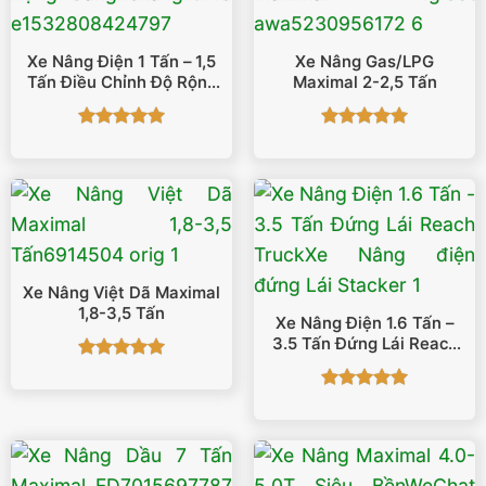
Xe Nâng Điện 1 Tấn – 1,5
Xe Nâng Gas/LPG
Tấn Điều Chỉnh Độ Rộng
Maximal 2-2,5 Tấn
Càng
Được xếp
Được xếp
hạng
5
5
hạng
5
5
sao
sao
Xe Nâng Việt Dã Maximal
1,8-3,5 Tấn
Xe Nâng Điện 1.6 Tấn –
3.5 Tấn Đứng Lái Reach
Truck
Được xếp
hạng
5
5
Được xếp
sao
hạng
5
5
sao