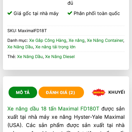
đủ
Giá gốc tại nhà máy
Phân phối toàn quốc
SKU:
MaximalFD18T
Danh mục:
Xe Gắp Công Hàng
,
Xe nâng
,
Xe Nâng Container
,
Xe Nâng Dầu
,
Xe nâng tải trọng lớn
Thẻ:
Xe Nâng Dầu
,
Xe Nâng Diesel
KHUYẾN M
MÔ TẢ
ĐÁNH GIÁ (2)
Xe nâng dầu 18 tấn Maximal FD180T
được sản
xuất tại nhà máy xe nâng Hyster-Yale Maximal
(USA). Các sản phẩm được sản xuất tại nhà