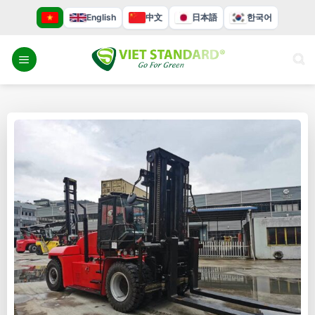
Bỏ
English
中文
日本語
한국어
qua
nội
dung