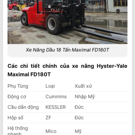
Xe Nâng Dầu 18 Tấn Maximal FD180T
Các chi tiết chính của xe nâng Hyster-Yale
Maximal FD180T
Phụ Tùng
Loại
Xuất xứ
Động cơ
Cummins
Nhập Mỹ
Cầu dẫn động
KESSLER
Đức
Hộp số
ZF
Đức
Hệ thống
Mico
Mỹ
phanh