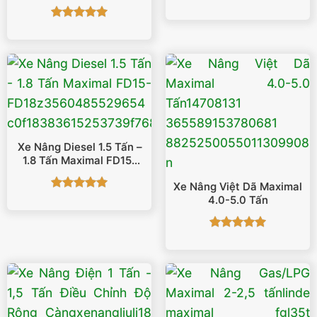
Được xếp
hạng
5
5
Được xếp
sao
hạng
5
5
sao
Xe Nâng Diesel 1.5 Tấn –
1.8 Tấn Maximal FD15-
FD18
Xe Nâng Việt Dã Maximal
Được xếp
4.0-5.0 Tấn
hạng
5
5
sao
Được xếp
hạng
5
5
sao