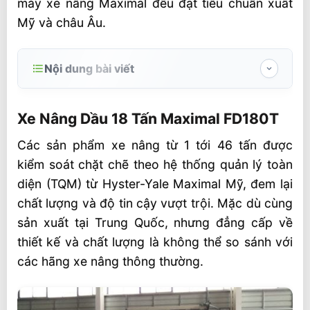
máy xe nâng Maximal đều đạt tiêu chuẩn xuất
Mỹ và châu Âu.
Nội dung bài viết
Xe Nâng Dầu 18 Tấn Maximal FD180T
Xe Nâng Dầu 18 Tấn Maximal FD180T
Sự tin cậy rất cao của xe nâng dầu 18 tấn
Maximal FD180T
Các sản phẩm xe nâng từ 1 tới 46 tấn được
kiểm soát chặt chẽ theo hệ thống quản lý toàn
Các chi tiết chính của xe nâng Hyster-Yale
diện (TQM) từ Hyster-Yale Maximal Mỹ, đem lại
Maximal FD180T
chất lượng và độ tin cậy vượt trội. Mặc dù cùng
Video xe nâng dầu
sản xuất tại Trung Quốc, nhưng đẳng cấp về
thiết kế và chất lượng là không thể so sánh với
các hãng xe nâng thông thường.