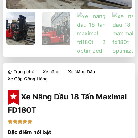
Trang chủ
Xe nâng
Xe Nâng Dầu
Xe Gắp Công Hàng
Xe Nâng Dầu 18 Tấn Maximal
FD180T
5
1
trên 5
Đặc điểm nổi bật
dựa trên