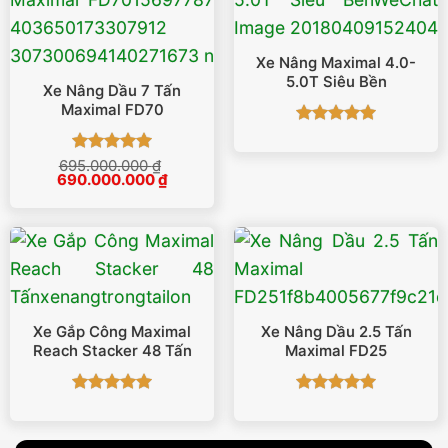
Xe Nâng Maximal 4.0-
5.0T Siêu Bền
Xe Nâng Dầu 7 Tấn
Maximal FD70
Được xếp
hạng
5
5
Được xếp
695.000.000
₫
sao
Giá
Giá
690.000.000
₫
hạng
5
5
gốc
hiện
sao
là:
tại
695.000.000 ₫.
là:
690.000.000 ₫.
Xe Gắp Công Maximal
Xe Nâng Dầu 2.5 Tấn
Reach Stacker 48 Tấn
Maximal FD25
Được xếp
Được xếp
hạng
5
5
hạng
5
5
sao
sao