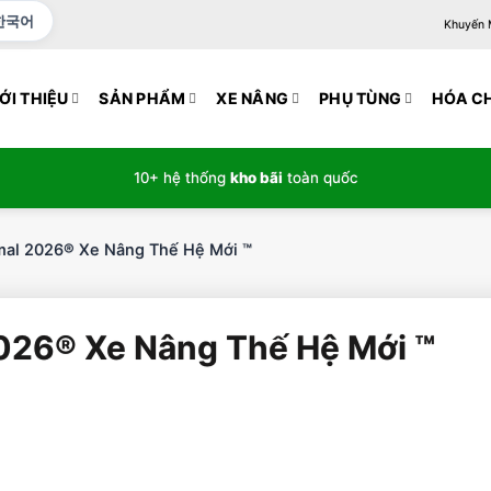
한국어
Khuyến Mạ
ỚI THIỆU
SẢN PHẨM
XE NÂNG
PHỤ TÙNG
HÓA C
10+ hệ thống
kho bãi
toàn quốc
al 2026® Xe Nâng Thế Hệ Mới ™
026® Xe Nâng Thế Hệ Mới ™