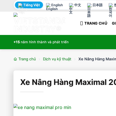
Bỏ
Tiếng Việt
English
中文
日本語
qua
nội
TRANG CHỦ
GI
dung
+15
năm hình thành và phát triển
Trang chủ
Dịch vụ kỹ thuật
Xe Nâng Hàng Maxim
Xe Nâng Hàng Maximal 2