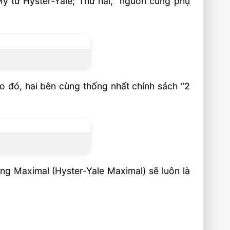
ỹ từ Hyster-Yale; Thứ hai, “nguồn cung phụ
o đó, hai bên cùng thống nhất chính sách “2
ng Maximal (Hyster-Yale Maximal) sẽ luôn là