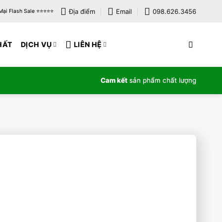
Địa điểm
Email
098.626.3456
i Flash Sale ⭐️⭐️⭐️⭐️⭐️
HẤT
DỊCH VỤ
LIÊN HỆ
Cam kết
sản phẩm chất lượng