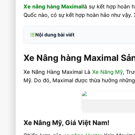
Xe nâng hàng Maximal
là sự kết hợp hoàn 
Quốc nào, có sự kết hợp hoàn hảo như vậy. 
Nội dung bài viết
Xe Nâng hàng Maximal Sản Xuất Tại Trun
Xe Nâng hàng Maximal Sản
Xe Nâng Mỹ, Giá Việt Nam!
Xe Nâng Hàng Maximal Có Dải Sản P
Xe Nâng Hàng Maximal Là
Xe Nâng Mỹ
, Tr
Dạng
Mỹ. Do đó, Maximal được thừa hưởng những 
Công Nghệ Tin Cậy Hàng Đầu
Hệ truyền động
Công nghệ hỗ trợ tối đa người lái
An toàn hàng đầu
Xe Nâng Mỹ, Giá Việt Nam!
Thiết Kế Thông Minh