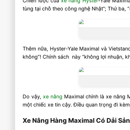
Chiến lược của
xe nâng Hyster
-Yale Maxima
Cho phép bạn cá nhân hóa
tùng tại chỗ theo công nghệ Nhật”; Thứ ba, “
Liên hệ mua sản phẩm
Thêm nữa, Hyster-Yale Maximal và Vietstand
không”! Chính sách này “không lợi nhuận, kh
Do vậy,
xe nâng
Maximal chính là xe nâng Mỹ
một chiếc xe tin cậy. Điều quan trọng đi kèm
Xe Nâng Hàng Maximal Có Dải Sả