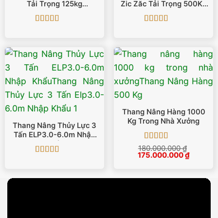
Tải Trọng 125kg
Zic Zăc Tải Trọng 500Kg
GTWY1001
SJY0.5-12
Được xếp
Được xếp
hạng
5
5 sao
hạng
5
5 sao
Thang Nâng Hàng 1000
Kg Trong Nhà Xưởng
Thang Nâng Thủy Lực 3
Tấn ELP3.0-6.0m Nhập
Khẩu
Được xếp
180.000.000
₫
Giá
Giá
175.000.000
hạng
5
5 sao
₫
Được xếp
gốc
hiện
là:
tại
hạng
5
5 sao
180.000.000 ₫.
là:
175.000.