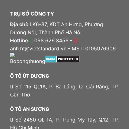
TRỤ SỞ CÔNG TY
Địa chỉ:
LK6-37, KĐT An Hưng, Phường
Dương Nội, Thành Phố Hà Nội.
Hotline:
098.626.3456 -
anh.ht@vietstandard.vn - MST: 0105976906
Ô TÔ ÚT DƯƠNG
Số 115 QL1A, P. Ba Láng, Q. Cái Răng, TP.
Cần Thơ
Ô TÔ AN SƯƠNG
Số 2450 QL 1A, P. Trung Mỹ Tây, Q.12, TP.
Hồ Chí Minh