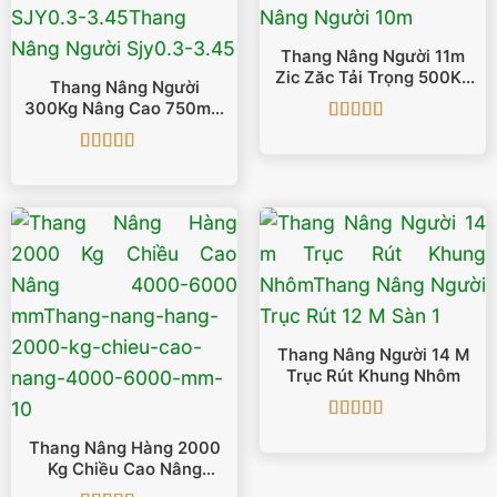
Thang Nâng Người 11m
Zic Zăc Tải Trọng 500Kg
Thang Nâng Người
SJY0.5-11
300Kg Nâng Cao 750mm
– 4000mm SJY0.3-3.45
Được xếp
hạng
5
5 sao
Được xếp
hạng
5
5 sao
Thang Nâng Người 14 M
Trục Rút Khung Nhôm
Được xếp
Thang Nâng Hàng 2000
hạng
5
5 sao
Kg Chiều Cao Nâng
4000-6000 Mm