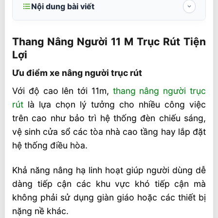
Nội dung bài viết
Thang Nâng Người 11 M Trục Rút Tiện Lợi
Thang Nâng Người 11 M Trục Rút Tiện
Ưu điểm xe nâng người trục rút
Lợi
Nhược điểm xe nâng người trục rút
Ưu điểm xe nâng người trục rút
Thông số kỹ thuật thang nâng người 11 m
Với độ cao lên tới 11m,
thang nâng người trục
trục rút đơn
rút
là lựa chọn lý tưởng cho nhiều công việc
Tham khảo giá thang nâng người 11 m trục
trên cao như bảo trì hệ thống đèn chiếu sáng,
rút
vệ sinh cửa sổ các tòa nhà cao tầng hay lắp đặt
Thanh toán, bảo hành xe nâng người trục
hệ thống điều hòa.
rút
Tư vấn thang nâng người 11 m, bài viết liên
Khả năng nâng hạ linh hoạt giúp người dùng dễ
quan, video sản phẩm tham khảo
dàng tiếp cận các khu vực khó tiếp cận mà
không phải sử dụng giàn giáo hoặc các thiết bị
Liên hệ mua sản phẩm
nặng nề khác.