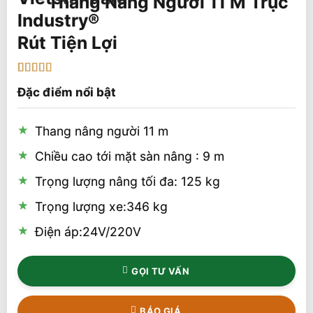
Thang Nâng Người 11 M Trục
Rút Tiện Lợi
5
1
trên 5 dựa
Đặc điểm nổi bật
trên
đánh
giá
Thang nâng người 11 m
Chiều cao tới mặt sàn nâng : 9 m
Trọng lượng nâng tối đa: 125 kg
Trọng lượng xe:346 kg
Điện áp:24V/220V
GỌI TƯ VẤN
BÁO GIÁ