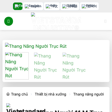
Bỏ
English
中文
日本語
한국어
qua
nội
dung
Trang chủ
Thiết bị nhà xưởng
Thang nâng người