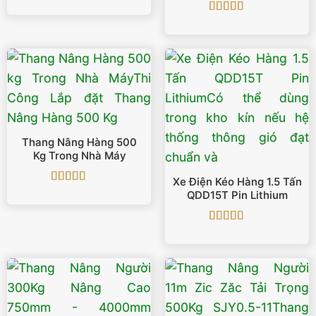
Được xếp
hạng
5
5 sao
Được xếp
hạng
5
5 sao
Thang Nâng Hàng 500
Kg Trong Nhà Máy
Xe Điện Kéo Hàng 1.5 Tấn
Được xếp
QDD15T Pin Lithium
hạng
5
5 sao
Được xếp
hạng
5
5 sao