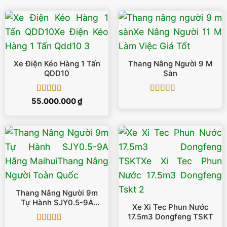
Xe Điện Kéo Hàng 1 Tấn
Thang Nâng Người 9 M
QDD10
Sàn
Được xếp
Được xếp
55.000.000
₫
hạng
5
5 sao
hạng
5
5 sao
Thang Nâng Người 9m
Tự Hành SJY0.5-9A
Xe Xi Tec Phun Nước
Hãng Maihui
17.5m3 Dongfeng TSKT