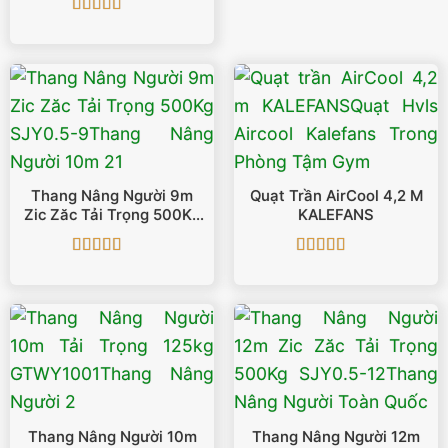
Được xếp
hạng
5
5 sao
Thang Nâng Người 9m
Quạt Trần AirCool 4,2 M
Zic Zăc Tải Trọng 500Kg
KALEFANS
SJY0.5-9
Được xếp
Được xếp
hạng
5
5 sao
hạng
5
5 sao
Thang Nâng Người 10m
Thang Nâng Người 12m