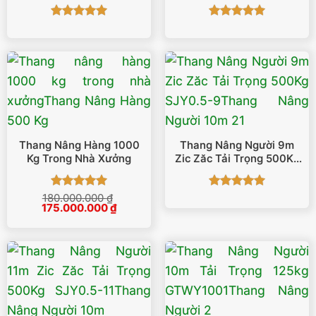
Hãng Maihui
Được xếp
Được xếp
hạng
5
5
hạng
5
5
sao
sao
Thang Nâng Hàng 1000
Thang Nâng Người 9m
Kg Trong Nhà Xưởng
Zic Zăc Tải Trọng 500Kg
SJY0.5-9
Được xếp
Được xếp
180.000.000
₫
Giá
Giá
175.000.000
₫
hạng
5
5
hạng
5
5
gốc
hiện
sao
sao
là:
tại
180.000.000 ₫.
là:
175.000.000 ₫.