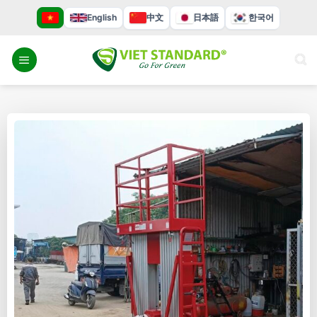
Bỏ
English
中文
日本語
한국어
qua
nội
dung