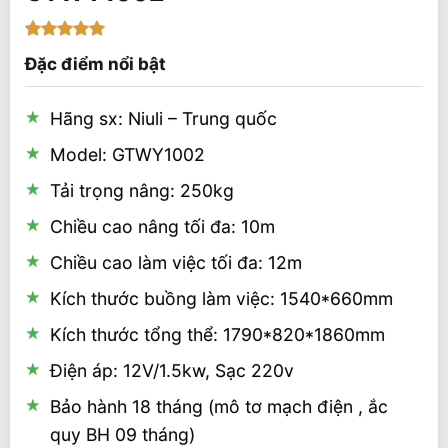
5
1
trên 5
Đặc điểm nổi bật
dựa trên
đánh giá
Hãng sx: Niuli – Trung quốc
Model: GTWY1002
Tải trọng nâng: 250kg
Chiều cao nâng tối đa: 10m
Chiều cao làm việc tối đa: 12m
Kích thước buồng làm việc: 1540*660mm
Kích thước tổng thể: 1790*820*1860mm
Điện áp: 12V/1.5kw, Sạc 220v
Bảo hành 18 tháng (mô tơ mạch điện , ắc
quy BH 09 tháng)