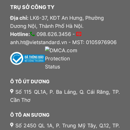
TRỤ SỞ CÔNG TY
Địa chỉ:
LK6-37, KĐT An Hưng, Phường
Dương Nội, Thành Phố Hà Nội.
Hotline:
098.626.3456 -
anh.ht@vietstandard.vn - MST: 0105976906
Ô TÔ ÚT DƯƠNG
Số 115 QL1A, P. Ba Láng, Q. Cái Răng, TP.
Cần Thơ
Ô TÔ AN SƯƠNG
Số 2450 QL 1A, P. Trung Mỹ Tây, Q.12, TP.