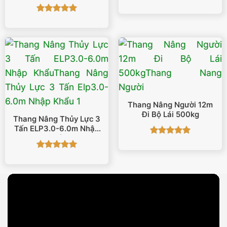
– 4000mm SJY0.3-3.45
Được xếp
hạng
5
5
Được xếp
sao
hạng
5
5
sao
Thang Nâng Người 12m
Đi Bộ Lái 500kg
Thang Nâng Thủy Lực 3
Tấn ELP3.0-6.0m Nhập
Khẩu
Được xếp
hạng
5
5
Được xếp
sao
hạng
5
5
sao