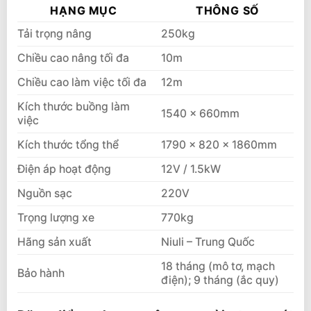
Đặc điểm thang nâng người trục rút
HẠNG MỤC
THÔNG SỐ
GTWY1002
Tải trọng nâng
250kg
✔️ Thiết kế hiện đại, chắc chắn
Chiều cao nâng tối đa
10m
✔️ Hiệu suất làm việc cao
Chiều cao làm việc tối đa
12m
✔️ Hệ thống điện thông minh, an toàn
Kích thước buồng làm
✔️ Dễ dàng di chuyển và lắp đặt
1540 × 660mm
việc
Ứng dụng thực tế
Kích thước tổng thể
1790 × 820 × 1860mm
Video thâng nâng người trục rút
Điện áp hoạt động
12V / 1.5kW
Chuyên cung cấp và lắp đặt thang nâng
Nguồn sạc
220V
người
Trọng lượng xe
770kg
Chính sách bảo hành và dịch vụ
Hãng sản xuất
Niuli – Trung Quốc
Liên hệ mua sản phẩm
18 tháng (mô tơ, mạch
Bảo hành
điện); 9 tháng (ắc quy)