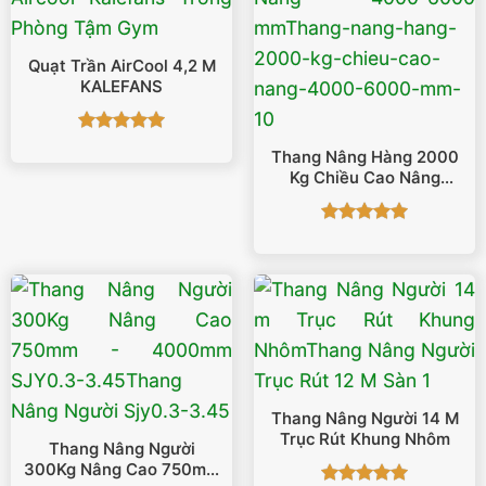
Quạt Trần AirCool 4,2 M
KALEFANS
Được xếp
Thang Nâng Hàng 2000
hạng
5
5
Kg Chiều Cao Nâng
sao
4000-6000 Mm
Được xếp
hạng
5
5
sao
Thang Nâng Người 14 M
Trục Rút Khung Nhôm
Thang Nâng Người
300Kg Nâng Cao 750mm