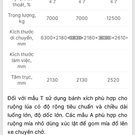
≤ 7
≤ 7
≤ 7
thoát, %
Trọng lượng,
7000
7000
12500
kg
Kích thước
di chuyển,
6300x2180x3830
6300x2180x3830
8090x2610x37
mm
Kích thước
làm việc,
mm
Tâm trục,
2130
2130
2520
mm
Đối với mẫu T sử dụng bánh xích phù hợp cho
ruộng lúa có độ rộng tiêu chuẩn và chiều dài
luống lớn, độ dốc lớn. Các mẫu A phù hợp cho
ruộng mía nhỏ dùng xúc lật để gom mía đổ lên
xe chuyên chở.