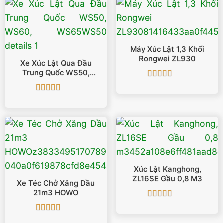
Máy Xúc Lật 1,3 Khối
Rongwei ZL930
Xe Xúc Lật Qua Đầu
Trung Quốc WS50,
WS60, WS65
Được xếp
hạng
5
5 sao
Được xếp
hạng
5
5 sao
Xúc Lật Kanghong,
ZL16SE Gầu 0,8 M3
Xe Téc Chở Xăng Dầu
21m3 HOWO
Được xếp
hạng
5
5 sao
Được xếp