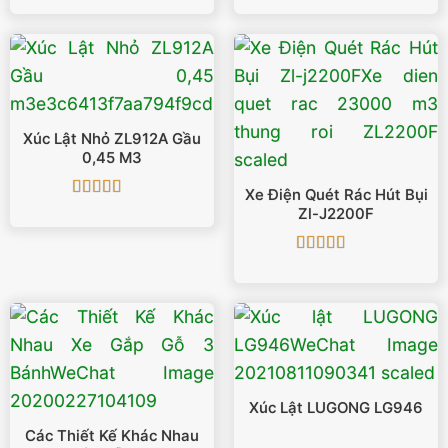
hạng
5
5 sao
hạng
5
5 sao
Xúc Lật Nhỏ ZL912A Gầu
0,45 M3
Xe Điện Quét Rác Hút Bụi
Được xếp
Zl-J2200F
hạng
4.88
5
sao
Được xếp
hạng
5
5 sao
Xúc Lật LUGONG LG946
Các Thiết Kế Khác Nhau