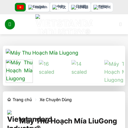
Bỏ
English
中文
日本語
한국어
qua
nội
dung
Trang chủ
Xe Chuyên Dùng
Máy Thu Hoạch Mía LiuGong