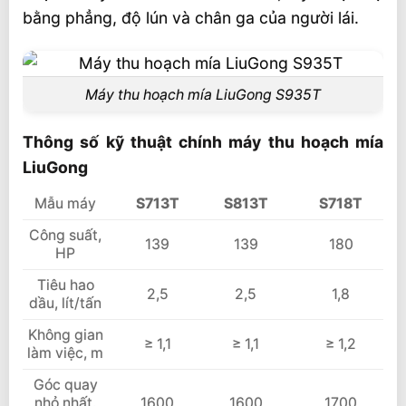
bằng phẳng, độ lún và chân ga của người lái.
Máy thu hoạch mía LiuGong S935T
Thông số kỹ thuật chính máy thu hoạch mía
LiuGong
Mẫu máy
S713T
S813T
S718T
Công suất,
139
139
180
HP
Tiêu hao
2,5
2,5
1,8
dầu, lít/tấn
Không gian
≥ 1,1
≥ 1,1
≥ 1,2
làm việc, m
Góc quay
nhỏ nhất,
1600
1600
1700