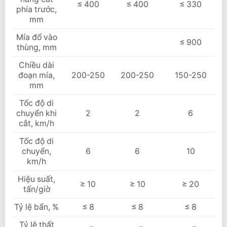
≤ 400
≤ 400
≤ 330
phía trước,
mm
Mía đổ vào
≤ 900
thùng, mm
Chiều dài
đoạn mía,
200-250
200-250
150-250
mm
Tốc độ di
chuyển khi
2
2
6
cắt, km/h
Tốc độ di
chuyển,
6
6
10
km/h
Hiệu suất,
≥ 10
≥ 10
≥ 20
tấn/giờ
Tỷ lệ bẩn, %
≤ 8
≤ 8
≤ 8
Tỷ lệ thất