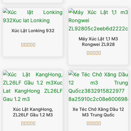
hạng
5
5 sao
Xúc Lật Lonking 932
Máy Xúc Lật 1,1 M3
Rongwei ZL928
Được xếp
hạng
5
5 sao
Được xếp
hạng
4.75
5
sao
Xúc Lật KangHong,
Xe Téc Chở Xăng Dầu 12
ZL26LF Gầu 1.2 M3
M3 Trung Quốc
Được xếp
Được xếp