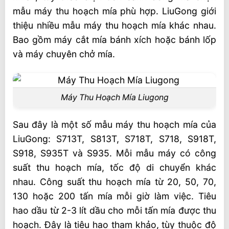
Video máy thu hoạch mía tại nông trường
mẫu máy thu hoạch mía phù hợp. LiuGong giới
mía
thiệu nhiều mẫu máy thu hoạch mía khác nhau.
Bao gồm máy cắt mía bánh xích hoặc bánh lốp
và máy chuyên chở mía.
Máy Thu Hoạch Mía Liugong
Sau đây là một số mẫu máy thu hoạch mía của
LiuGong: S713T, S813T, S718T, S718, S918T,
S918, S935T và S935. Mỗi mẫu máy có công
suất thu hoạch mía, tốc độ di chuyển khác
nhau. Công suất thu hoạch mía từ 20, 50, 70,
130 hoặc 200 tấn mía mỗi giờ làm việc. Tiêu
hao dầu từ 2-3 lít dầu cho mỗi tấn mía được thu
hoạch. Đây là tiêu hao tham khảo, tùy thuộc độ