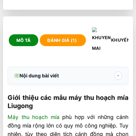
KHUYẾN M
MÔ TẢ
ĐÁNH GIÁ (1)
Nội dung bài viết
Giới thiệu các mẫu máy thu hoạch mía
Liugong
Giới thiệu các mẫu máy thu hoạch mía
Liugong
Thông số kỹ thuật chính máy thu hoạch
mía LiuGong
Máy thu hoạch mía
phù hợp với những cánh
đồng mía rộng lớn có quy mô công nghiệp. Tuy
Các hãng máy thu hoạch mía tại Việt Nam
nhiên, tùy theo diện tích cánh đồng mà chọn