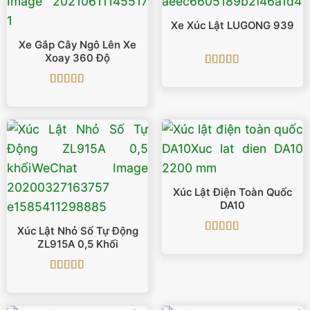
Xe Xúc Lật LUGONG 939
Xe Gắp Cây Ngô Lên Xe
Xoay 360 Độ
Được xếp
hạng
5
5 sao
Được xếp
hạng
5
5 sao
Xúc Lật Điện Toàn Quốc
DA10
Xúc Lật Nhỏ Số Tự Động
Được xếp
ZL915A 0,5 Khối
hạng
5
5 sao
Được xếp
hạng
5
5 sao